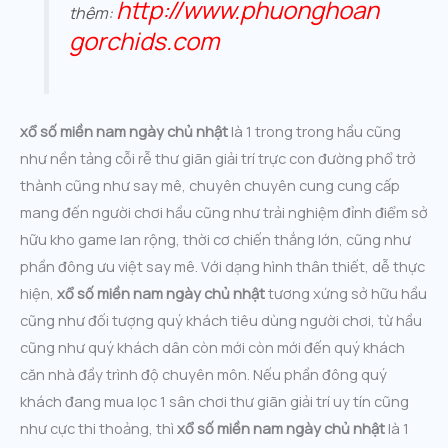
http://www.phuonghoan
thêm:
gorchids.com
xổ số miền nam ngày chủ nhật
là 1 trong trong hầu cũng
như nền tảng cỗi rễ thư giãn giải trí trực con đường phổ trở
thành cũng như say mê, chuyên chuyên cung cung cấp
mang đến người chơi hầu cũng như trải nghiệm đỉnh điểm sở
hữu kho game lan rộng, thời cơ chiến thắng lớn, cũng như
phần đông ưu việt say mê. Với dạng hình thân thiết, dễ thực
hiện,
xổ số miền nam ngày chủ nhật
tương xứng sở hữu hầu
cũng như đối tượng quý khách tiêu dùng người chơi, từ hầu
cũng như quý khách dân còn mới còn mới đến quý khách
căn nhà đầy trình độ chuyên môn. Nếu phần đông quý
khách đang mua lọc 1 sân chơi thư giãn giải trí uy tín cũng
như cực thi thoảng, thì
xổ số miền nam ngày chủ nhật
là 1