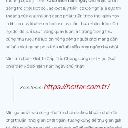
thoảng cực đại. Trên
xổ số miền nam ngày chủ nhật
, phần
đông trò chơi slot có Jackpot lũy tiến, có Có nghĩa là cực thi
thoảng của giải thưởng đang phát triển theo thời gian hay
là khi có quý khách red color may mắn thừa nhận được. Cơ
hội đổi đời chỉ sau 1 vòng quay luôn là 1 trong trong hầu
cũng như rượu hễ lực lớn nóng bỏng người chơi mang đến
sở hữu slot game phía trên
xổ số miền nam ngày chủ nhật
.
Mini trò chơi – Giải Trí Cấp Tốc Chóng cũng như Hiệu Quả
phía trên xổ số miền nam ngày chủ nhật
https://holtar.com.tr/
Xem thêm:
Mini game là hầu cũng như trò chơi có điều khoản chơi đối
chọi thuần, thời gian chơi ngắn, tương xứng để thư giãn giải
trí vội rubi cũng như hiệu suất cao.
xổ số miền nam ngày chủ