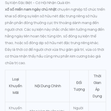
Sự Kiện Đặc Biệt – Cơ Hội Nhận Quà lớn
xổ số miền nam ngày chủ nhật
chuyên nghiệp tổ chức triển
khai số đông sự kiện sở hữu nét đặc trưng riêng sở hữu
phần phần đông thưởng cực thi thoảng dành mang đến
người chơi. Các sự kiện này chắc chắc liên tưởng mang đến
hằng ngày liên hoan tiệc tùng lớn, số đông sự kiện thể
thao, hoặc số đông dịp sở hữu nét đặc trưng riêng khác.
Đây là thời cơ để người chơi vừa thư giãn giải trí, vừa có thời
cơ thừa nhận thấy hầu cũng như phần kim cương báo giá
chữa trị cao.
Thời
Loại
Đối
Gian
Khuyến
Nội Dung Chính
Tượng
Áp
Mãi
Dụng
Khuyến
Người