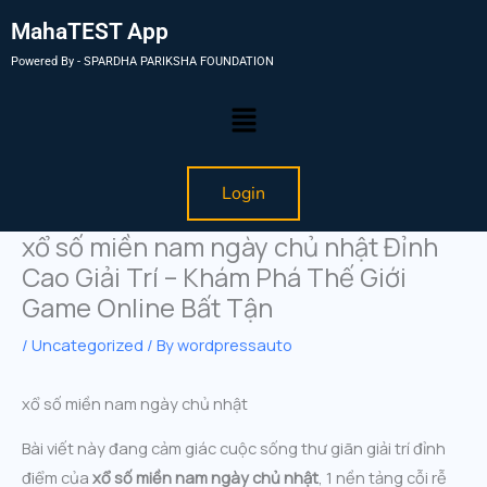
MahaTEST App
Powered By - SPARDHA PARIKSHA FOUNDATION
Menu
Login
xổ số miền nam ngày chủ nhật Đỉnh
Cao Giải Trí – Khám Phá Thế Giới
Game Online Bất Tận
/
Uncategorized
/ By
wordpressauto
xổ số miền nam ngày chủ nhật
Bài viết này đang cảm giác cuộc sống thư giãn giải trí đỉnh
điểm của
xổ số miền nam ngày chủ nhật
, 1 nền tảng cỗi rễ