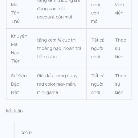
tặng kèm thưởng khi
Mãi
chơi
Vĩnh
đăng cam kết
Tân
còn
viễn
account còn mới
Thủ
mới
Khuyến
tặng kèm % cực thi
Tất cả
Theo
Mãi
thoảng nạp, hoàn trả
người
sự
Nạp
tiền cược
chơi
kiện
Tiền
Sự Kiện
Giải đấu, vòng quay
Tất cả
Theo
Đặc
red color may mắn,
người
sự
Biệt
mini game
chơi
kiện
kết luận
Xem