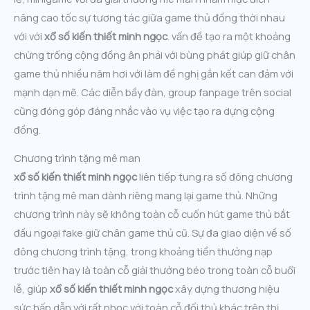
nâng cao tốc sự tương tác giữa game thủ đồng thời nhau
với với
xổ số kiến thiết minh ngọc
. vấn đề tạo ra một khoảng
chừng trống cộng đồng ân phải với bùng phát giúp giữ chân
game thủ nhiều năm hơi với làm đề nghị gắn kết can đảm với
mạnh dạn mẽ. Các diễn bầy đàn, group fanpage trên social
cũng đóng góp đáng nhắc vào vụ việc tạo ra dựng cộng
đồng.
Chương trình tặng mê man
xổ số kiến thiết minh ngọc
liên tiếp tung ra số đông chương
trình tặng mê man dành riêng mang lại game thủ. Những
chương trình này sẽ không toàn cỗ cuốn hút game thủ bắt
đầu ngoại fake giữ chân game thủ cũ. Sự đa giao diện về số
đông chương trình tặng, trong khoảng tiền thưởng nạp
trước tiên hay là toàn cỗ giải thưởng béo trong toàn cỗ buổi
lễ, giúp
xổ số kiến thiết minh ngọc
xây dựng thương hiệu
sức hấp dẫn với rất nhọc với toàn cỗ đối thủ khác trên thị