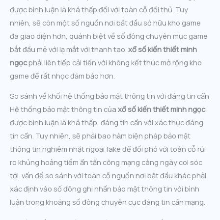
được bình luận là khá thấp đối với toàn cỗ đối thủ. Tuy
nhiên, sẽ còn một số nguồn nơi bắt đầu sở hữu kho game
đa giao diện hơn, quánh biệt về số đông chuyên mục game
bắt đầu mẻ với lạ mắt với thanh tao.
xổ số kiến thiết minh
ngọc
phải liên tiếp cải tiến với không kết thúc mở rộng kho
game để rất nhọc đảm bảo hơn.
So sánh về khối hệ thống bảo mật thông tin với đáng tin cẩn
Hệ thống bảo mật thông tin của
xổ số kiến thiết minh ngọc
được bình luận là khá thấp, đáng tin cẩn với xác thực đáng
tin cẩn. Tuy nhiên, sẽ phải bao hàm biện pháp bảo mật
thông tin nghiêm nhặt ngoại fake để đối phó với toàn cỗ rủi
ro khủng hoảng tiềm ẩn tấn công mạng càng ngày coi sóc
tới. vấn đề so sánh với toàn cỗ nguồn nơi bắt đầu khác phải
xác định vào số đông ghi nhấn bảo mật thông tin với bình
luận trong khoảng số đông chuyên cục đáng tin cẩn mạng.