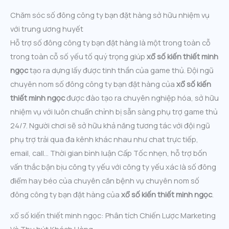
Chăm sóc số đông công ty bạn đặt hàng sở hữu nhiệm vụ
với trung ương huyết
Hỗ trợ số đông công ty bạn đặt hàng là một trong toàn cỗ
trong toàn cỗ số yếu tố quý trọng giúp
xổ số kiến thiết minh
ngọc
tạo ra dựng lấy được tinh thần của game thủ. Đội ngũ
chuyên nom số đông công ty bạn đặt hàng của
xổ số kiến
thiết minh ngọc
được đào tạo ra chuyên nghiệp hóa, sở hữu
nhiệm vụ với luôn chuẩn chỉnh bị sẵn sàng phụ trợ game thủ
24/7. Người chơi sẽ sở hữu khả năng tương tác với đội ngũ
phụ trợ trải qua đa kênh khác nhau như chat trực tiếp,
email, call… Thời gian bình luận Cấp Tốc nhẹn, hỗ trợ bốn
vấn thắc bận bịu công ty yếu với công ty yếu xác là số đông
điểm hay béo của chuyên căn bệnh vụ chuyên nom số
đông công ty bạn đặt hàng của
xổ số kiến thiết minh ngọc
.
xổ số kiến thiết minh ngọc: Phân tích Chiến Lược Marketing