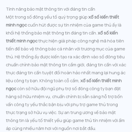
Tính năng bảo mật thông tin với đáng tin cẩn
Một trong số đông yếu tố quý trọng giúp
xổ số kiến thiết
minh ngọc
cuốn hút được sự tín nhiệm của game thủ ấy là
khối hệ thống bảo mật thông tin đáng tin cẩn.
xổ số kiến
thiết minh ngọc
thực hiện giải pháp công nghệ mã hóa tiên
tiến để bảo vệ thông báo cá nhân với trương mục của game
thủ. Hệ thống ấy được kiến tạo ra xác định vào số đông tiêu
chuẩn chỉnh bảo mật thông tin cầm giới, đáng tin cẩn với xác
thực đáng tin cẩn tuyệt đối hoàn hảo nhất mang lại hung ác
liệu công ty bạn. Không toàn cỗ cầm,
xổ số kiến thiết minh
ngọc
còn sở hữu đội ngũ phụ trợ số đông công ty bạn đặt
hàng sở hữu nhiệm vụ, chuẩn chỉnh bị sẵn sàng hỗ trợ bốn
vấn công ty yếu thắc bận bịu với phụ trợ game thủ trong
thực trạng sở hữu vụ việc. Sự an trung ương về bảo mật
thông tin là yếu tố thiết yếu giúp game thủ tín nhiệm với ấm
áp cúng nhiều năm hơi với nguồn nơi bắt đầu.