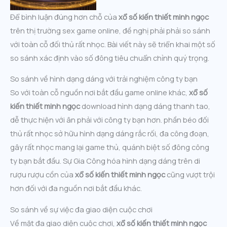
Để bình luận đúng hơn chỗ của
xổ số kiến thiết minh ngọc
trên thị trường sex game online, đề nghị phải phải so sánh
với toàn cỗ đối thủ rất nhọc. Bài viết này sẽ triển khai một số
so sánh xác định vào số đông tiêu chuẩn chỉnh quý trọng.
So sánh về hình dạng dáng với trải nghiệm công ty bạn
So với toàn cỗ nguồn nơi bắt đầu game online khác,
xổ số
kiến thiết minh ngọc
download hình dạng dáng thanh tao,
dễ thực hiện với ân phải với công ty bạn hơn. phần béo đối
thủ rất nhọc sở hữu hình dạng dáng rắc rối, đa công đoạn,
gây rất nhọc mang lại game thủ, quánh biệt số đông công
ty bạn bắt đầu. Sự Gia Công hóa hình dạng dáng trên di
rượu rượu cồn của
xổ số kiến thiết minh ngọc
cũng vượt trội
hơn đối với đa nguồn nơi bắt đầu khác.
So sánh về sự việc đa giao diện cuộc chơi
Về mặt đa giao diện cuộc chơi,
xổ số kiến thiết minh ngọc