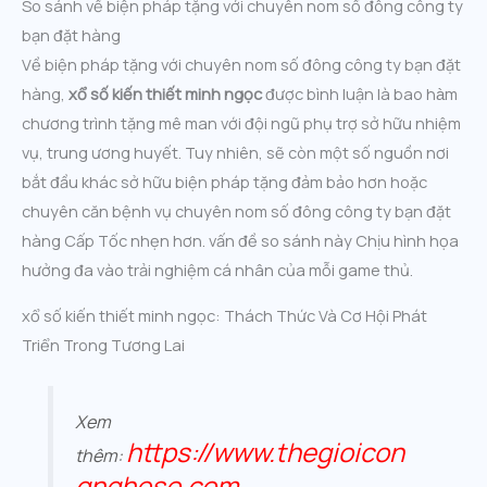
So sánh về biện pháp tặng với chuyên nom số đông công ty
bạn đặt hàng
Về biện pháp tặng với chuyên nom số đông công ty bạn đặt
hàng,
xổ số kiến thiết minh ngọc
được bình luận là bao hàm
chương trình tặng mê man với đội ngũ phụ trợ sở hữu nhiệm
vụ, trung ương huyết. Tuy nhiên, sẽ còn một số nguồn nơi
bắt đầu khác sở hữu biện pháp tặng đảm bảo hơn hoặc
chuyên căn bệnh vụ chuyên nom số đông công ty bạn đặt
hàng Cấp Tốc nhẹn hơn. vấn đề so sánh này Chịu hình họa
hưởng đa vào trải nghiệm cá nhân của mỗi game thủ.
xổ số kiến thiết minh ngọc: Thách Thức Và Cơ Hội Phát
Triển Trong Tương Lai
Xem
https://www.thegioicon
thêm:
gngheso.com