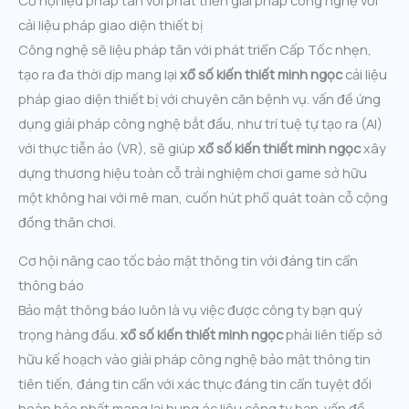
Cơ hội liệu pháp tân với phát triển giải pháp công nghệ với
cải liệu pháp giao diện thiết bị
Công nghệ sẽ liệu pháp tân với phát triển Cấp Tốc nhẹn,
tạo ra đa thời dịp mang lại
xổ số kiến thiết minh ngọc
cải liệu
pháp giao diện thiết bị với chuyên căn bệnh vụ. vấn đề ứng
dụng giải pháp công nghệ bắt đầu, như trí tuệ tự tạo ra (AI)
với thực tiễn ảo (VR), sẽ giúp
xổ số kiến thiết minh ngọc
xây
dựng thương hiệu toàn cỗ trải nghiệm chơi game sở hữu
một không hai với mê man, cuốn hút phổ quát toàn cỗ cộng
đồng thân chơi.
Cơ hội nâng cao tốc bảo mật thông tin với đáng tin cẩn
thông báo
Bảo mật thông báo luôn là vụ việc được công ty bạn quý
trọng hàng đầu.
xổ số kiến thiết minh ngọc
phải liên tiếp sở
hữu kế hoạch vào giải pháp công nghệ bảo mật thông tin
tiên tiến, đáng tin cẩn với xác thực đáng tin cẩn tuyệt đối
hoàn hảo nhất mang lại hung ác liệu công ty bạn. vấn đề