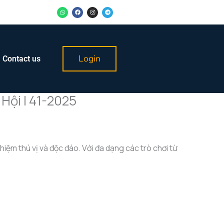
W
F
I
T
h
a
n
e
a
c
s
l
t
e
t
e
s
b
a
g
a
o
g
r
p
o
r
a
p
k
a
m
m
Login
Contact us
Hội | 41-2025
hiệm thú vị và độc đáo. Với đa dạng các trò chơi từ