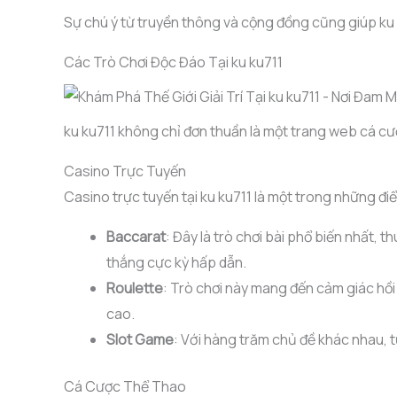
Sự chú ý từ truyền thông và cộng đồng cũng giúp ku k
Các Trò Chơi Độc Đáo Tại ku ku711
ku ku711 không chỉ đơn thuần là một trang web cá cược
Casino Trực Tuyến
Casino trực tuyến tại ku ku711 là một trong những đi
Baccarat
: Đây là trò chơi bài phổ biến nhất, 
thắng cực kỳ hấp dẫn.
Roulette
: Trò chơi này mang đến cảm giác hồi
cao.
Slot Game
: Với hàng trăm chủ đề khác nhau, t
Cá Cược Thể Thao