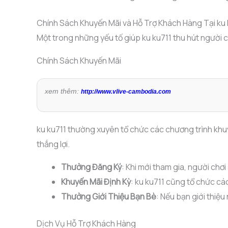
Chính Sách Khuyến Mãi và Hỗ Trợ Khách Hàng Tại ku 
Một trong những yếu tố giúp ku ku711 thu hút người c
Chính Sách Khuyến Mãi
xem thêm:
http://www.vlive-cambodia.com
ku ku711 thường xuyên tổ chức các chương trình khuyế
thắng lợi.
Thưởng Đăng Ký
: Khi mới tham gia, người chơ
Khuyến Mãi Định Kỳ
: ku ku711 cũng tổ chức c
Thưởng Giới Thiệu Bạn Bè
: Nếu bạn giới thiệ
Dịch Vụ Hỗ Trợ Khách Hàng