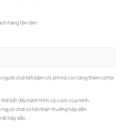
hách hàng tận tâm.
người chơi tiết kiệm chi phí mà còn tăng thêm cơ hội
ó thể bắt đầu hành trình cá cược của mình.
 người chơi cơ hội nhận thưởng hấp dẫn.
 rất hấp dẫn.