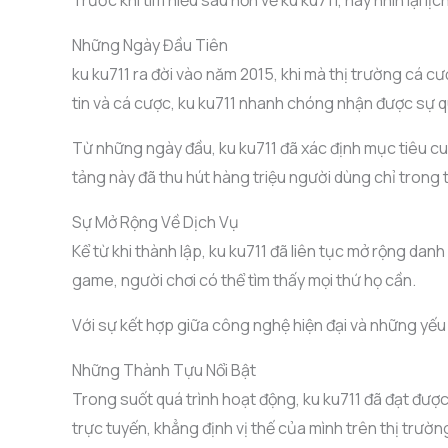
Trước khi tìm hiểu sâu hơn về ku ku711, hãy nhìn lại lị
Những Ngày Đầu Tiên
ku ku711 ra đời vào năm 2015, khi mà thị trường cá 
tin và cá cược, ku ku711 nhanh chóng nhận được sự q
Từ những ngày đầu, ku ku711 đã xác định mục tiêu cun
tảng này đã thu hút hàng triệu người dùng chỉ trong 
Sự Mở Rộng Về Dịch Vụ
Kể từ khi thành lập, ku ku711 đã liên tục mở rộng dan
game, người chơi có thể tìm thấy mọi thứ họ cần.
Với sự kết hợp giữa công nghệ hiện đại và những yếu t
Những Thành Tựu Nổi Bật
Trong suốt quá trình hoạt động, ku ku711 đã đạt đượ
trực tuyến, khẳng định vị thế của mình trên thị trườn