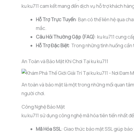
ku ku711 cam kết mang đến dịch vụ hỗ trợ khách hàng
Hỗ Trợ Trực Tuyến
: Bạn có thể liên hệ qua ch
mắc.
Câu Hỏi Thường Gặp (FAQ)
: ku ku711 cung cấ
Hỗ Trợ Đặc Biệt
: Trong những tình huống cần t
An Toàn và Bảo Mật Khi Chơi Tại ku ku711
An toàn và bảo mật là một trong những mối quan tâm 
người chơi.
Công Nghệ Bảo Mật
ku ku711 sử dụng công nghệ mã hóa tiên tiến nhất để
Mã Hóa SSL
: Giao thức bảo mật SSL giúp bảo 