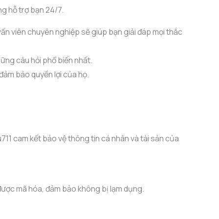
g hỗ trợ bạn 24/7.
 vấn viên chuyên nghiệp sẽ giúp bạn giải đáp mọi thắc
hững câu hỏi phổ biến nhất.
 đảm bảo quyền lợi của họ.
711 cam kết bảo vệ thông tin cá nhân và tài sản của
u được mã hóa, đảm bảo không bị lạm dụng.