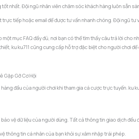
 tốt nhất. Đội ngũ nhân viên chăm sóc khách hàng luôn sẵn sàn
at trực tiếp hoặc email để được tư vấn nhanh chóng. Đội ngũ tư
p một mục FAQ đầy đủ, nơi bạn có thể tìm thấy câu trả lời cho n
hiết, ku ku711 cũng cung cấp hỗ trợ đặc biệt cho người chơi để
hàng đầu của người chơi khi tham gia cá cược trực tuyến. ku ku
 bảo vệ dữ liệu của người dùng. Tất cả thông tin giao dịch đề
vệ thông tin cá nhân của bạn khỏi sự xâm nhập trái phép.