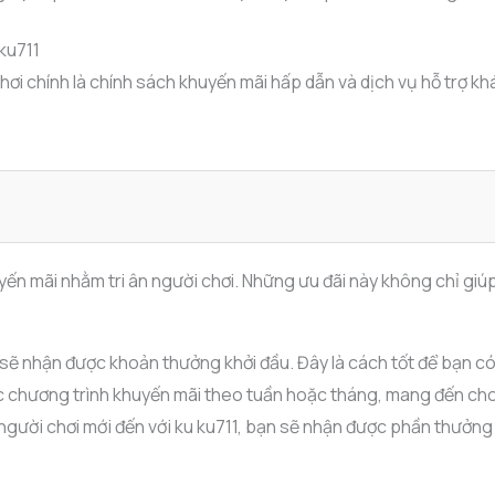
ku711
hơi chính là chính sách khuyến mãi hấp dẫn và dịch vụ hỗ trợ k
n mãi nhằm tri ân người chơi. Những ưu đãi này không chỉ giúp 
i sẽ nhận được khoản thưởng khởi đầu. Đây là cách tốt để bạn c
ác chương trình khuyến mãi theo tuần hoặc tháng, mang đến cho
u người chơi mới đến với ku ku711, bạn sẽ nhận được phần thưởng