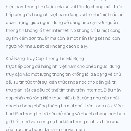
hiện nay, thông tin được chia sẻ với tốc độ chóng mặt. trực
tiếp bóng đá hạng nhì việt nam đóng vai trò như một cầu nối
quan trọng, giúp người dùng dễ dàng tiếp cận với nguồn
thông tin khổng lồ trên internet. Nó không chỉ là một công
cụ tìm kiếm đơn thuần mà còn là một nền tảng kết nối con
người với nhau, bất kể khoảng cách địa lý.
Khả Năng Truy Cập Thông Tin Mở Rộng
trực tiếp bóng đá hạng nhì việt nam cho phép người dùng
truy cập vào một lượng thông tin khổng lồ, đa dạng về chủ
đề. Từ tin tức thời sự, kiến thức khoa học cho đến giải trí,
thư giãn, tất cả đều có thể tìm thấy trên internet. Điều này
góp phần mở rộng kiến thức, hiểu biết cũng như cập nhật
nhanh chóng những thông tin mới nhất trên toàn cầu. Việc
tìm kiếm thông tin trở nên dễ dàng và nhanh chóng hơn bao
giờ hết, nhờ vào công cụ tìm kiếm thông minh và hiệu quả
của trực tiếp bóng đá hạng nhì việt nam.