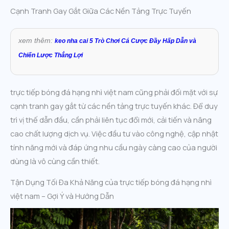
Cạnh Tranh Gay Gắt Giữa Các Nền Tảng Trực Tuyến
xem thêm:
keo nha cai 5 Trò Chơi Cá Cược Đầy Hấp Dẫn và
Chiến Lược Thắng Lợi
trực tiếp bóng đá hạng nhì việt nam cũng phải đối mặt với sự
cạnh tranh gay gắt từ các nền tảng trực tuyến khác. Để duy
trì vị thế dẫn đầu, cần phải liên tục đổi mới, cải tiến và nâng
cao chất lượng dịch vụ. Việc đầu tư vào công nghệ, cập nhật
tính năng mới và đáp ứng nhu cầu ngày càng cao của người
dùng là vô cùng cần thiết.
Tận Dụng Tối Đa Khả Năng của trực tiếp bóng đá hạng nhì
việt nam – Gợi Ý và Hướng Dẫn