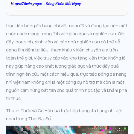
Https//78win.yoga/ – Sống Khỏe Mỗi Ngày
trực tiếp bóng đá hạng nhì việt nam đã và đang tạo nên một
cuộc cách mạng trong lĩnh vực giáo dục và nghiên cứu. Giờ
đây, học sinh, sinh viên và các nhà nghiên cứu có thể dễ
dàng tìm kiếm tài liệu, tham khảo ý kiến chuyên gia trên
toàn thế giới. Việc truy cập vào kho tàng kiến thức khổng lồ
này giúp nâng cao chất lượng giáo dục và thúc đẩy quá
trình nghiên cứu một cách hiệu quả. trực tiếp bóng đá hạng
nhì việt nam không chỉ là một công cụ hỗ trợ mà còn là một
nguồn cảm hứng bất tận cho quá trình học tập và khám phá
tri thức.
Thách Thức và Cơ Hội của trực tiếp bóng đá hạng nhì việt
nam trong Thời Đại Số