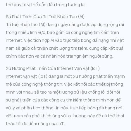
thể duy trì vị thế dẫn đầu trong tương lai.
Sự Phát Triển Của Trí Tuệ Nhân Tạo (AI)
Trí tuệ nhân tạo (AI) đang ngày càng được áp dụng rộng rãi
trong nhiều lĩnh vực, bao gồm cả công nghệ tìm kiếm trên
internet. Việc tích hợp AI vào trực tiếp bóng đá hạng nhì việt
nam sẽ giúp cải thiện chất lượng tìm kiếm, cung cấp kết quả
chính xác hơn và cá nhân hóa trải nghiệm người dùng.
Xu Hướng Phát Triển Của Internet Vạn Vật (IoT)
Internet vạn vật (IoT) đang là một xu hướng phát triển mạnh
mẽ của công nghệ thông tin. Việc kết nối các thiết bị thông
minh với nhau sẽ tạo ra một lượng dữ liệu khổng lồ, đòi hỏi
sự phát triển của các công cụ tìm kiếm thông minh hơn để
xử lý và phân tích thông tin này. trực tiếp bóng đá hạng nhì
việt nam cần phải thích ứng với xu hướng này để có thể khai
thác tối đa tiềm năng của IoT.