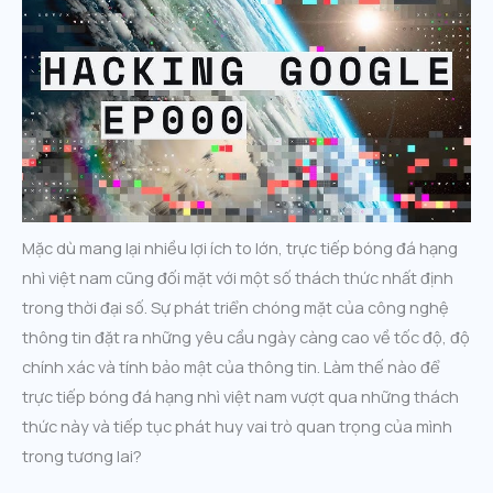
Mặc dù mang lại nhiều lợi ích to lớn, trực tiếp bóng đá hạng
nhì việt nam cũng đối mặt với một số thách thức nhất định
trong thời đại số. Sự phát triển chóng mặt của công nghệ
thông tin đặt ra những yêu cầu ngày càng cao về tốc độ, độ
chính xác và tính bảo mật của thông tin. Làm thế nào để
trực tiếp bóng đá hạng nhì việt nam vượt qua những thách
thức này và tiếp tục phát huy vai trò quan trọng của mình
trong tương lai?