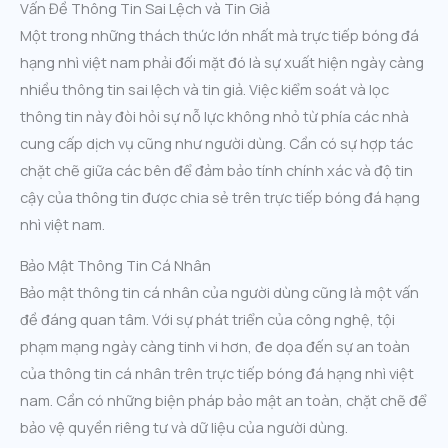
Vấn Đề Thông Tin Sai Lệch và Tin Giả
Một trong những thách thức lớn nhất mà trực tiếp bóng đá
hạng nhì việt nam phải đối mặt đó là sự xuất hiện ngày càng
nhiều thông tin sai lệch và tin giả. Việc kiểm soát và lọc
thông tin này đòi hỏi sự nỗ lực không nhỏ từ phía các nhà
cung cấp dịch vụ cũng như người dùng. Cần có sự hợp tác
chặt chẽ giữa các bên để đảm bảo tính chính xác và độ tin
cậy của thông tin được chia sẻ trên trực tiếp bóng đá hạng
nhì việt nam.
Bảo Mật Thông Tin Cá Nhân
Bảo mật thông tin cá nhân của người dùng cũng là một vấn
đề đáng quan tâm. Với sự phát triển của công nghệ, tội
phạm mạng ngày càng tinh vi hơn, đe dọa đến sự an toàn
của thông tin cá nhân trên trực tiếp bóng đá hạng nhì việt
nam. Cần có những biện pháp bảo mật an toàn, chặt chẽ để
bảo vệ quyền riêng tư và dữ liệu của người dùng.