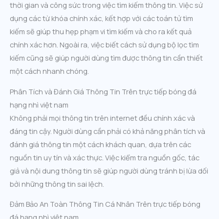
thời gian và công sức trong việc tìm kiếm thông tin. Việc sử
dụng các từ khóa chính xác, kết hợp với các toán tử tìm
kiếm sẽ giúp thu hẹp phạm vi tìm kiếm và cho ra kết quả
chính xác hơn. Ngoài ra, việc biết cách sử dụng bộ lọc tìm
kiếm cũng sẽ giúp người dùng tìm được thông tin cần thiết
một cách nhanh chóng.
Phân Tích và Đánh Giá Thông Tin Trên trực tiếp bóng đá
hạng nhì việt nam
Không phải mọi thông tin trên internet đều chính xác và
đáng tin cậy. Người dùng cần phải có khả năng phân tích và
đánh giá thông tin một cách khách quan, dựa trên các
nguồn tin uy tín và xác thực. Việc kiểm tra nguồn gốc, tác
giả và nội dung thông tin sẽ giúp người dùng tránh bị lừa dối
bởi những thông tin sai lệch.
Đảm Bảo An Toàn Thông Tin Cá Nhân Trên trực tiếp bóng
đá hạng nhì việt nam