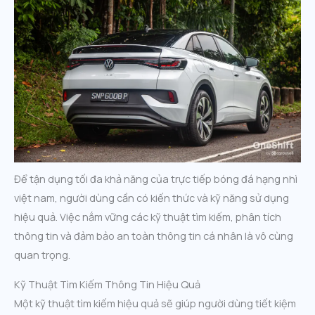
Để tận dụng tối đa khả năng của trực tiếp bóng đá hạng nhì
việt nam, người dùng cần có kiến thức và kỹ năng sử dụng
hiệu quả. Việc nắm vững các kỹ thuật tìm kiếm, phân tích
thông tin và đảm bảo an toàn thông tin cá nhân là vô cùng
quan trọng.
Kỹ Thuật Tìm Kiếm Thông Tin Hiệu Quả
Một kỹ thuật tìm kiếm hiệu quả sẽ giúp người dùng tiết kiệm