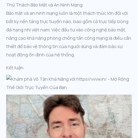
Thử Thách Bảo Mật và An Ninh Mạng
Bảo mật và an ninh mạng luôn là một thách thức lớn đối với
bất kỳ nền tảng trực tuyến nào, bao gồm cả trực tiếp bóng
đá hạng nhì việt nam. Việc đầu tư vào công nghệ bảo mật,
nâng cao khả năng phòng chống tấn công mạng là điều cần
thiết để bảo vệ thông tin của người dùng và đảm bảo sự
hoạt động ổn định của hệ thống.
Kết luận