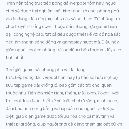
Trên nền tảng trực tiếp bóng đá liverpool hôm nay, người
chơi sẽ được trải nghiệm một kho tàng trò chơi phong phú
và đa dạng, đáp ứng mọi nhu cầu và sở thích. Từ những trò
chơi truyền thống quen thuộc đến những tựa game hiện
đại, công nghệ cao, tất cả đều được thiết kế với đồ họa sắc
nét, âm thanh sống động và gameplay mượt mà. Điều này
giúp người chơi có những trải nghiệm chân thực và đầy kịch
tính nhất.
Thế giới game bài phong phú và đa dạng
trực tiếp bóng đá liverpool hôm nay tự hào sở hữu một bộ
sưu tập game bài khổng lồ, bao gồm các trò chơi quen
thuộc như Tiến lên miền Nam, Phỏm, Mậu binh, Poker… Mỗi
trò chơi đều được thiết kế với luật chơi rõ ràng, minh bạch,
đảm bảo tính công bằng và hấp dẫn cho người chơi. Đặc
biệt, giao diện game được tối ưu hóa cho cả máy tính và
thiết bị di động, giúp người chơi dễ dàng tham gia bất cứ khi