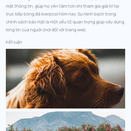
mật thông tin, giúp họ yên tâm hơn khi tham gia giải trí tại
trực tiếp bóng đá liverpool hôm nay. Sự minh bạch trong
chính sách bảo mật là một yếu tố quan trọng giúp xây dựng
lòng tin của người chơi đối với trang web.
Kết luận