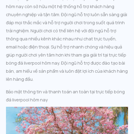
hôm nay còn sở hữu một hệ thống hỗ trợ khách hàng
chuyên nghiệp và tận tâm. Đội ngũ hỗ trợ luôn sẵn sàng giải
đáp mọi thắc mắc và hỗ trợ người chơi trong suốt quá trình
trải nghiệm. Người chơi có thể liên hệ với đội ngũ hỗ trợ
thông qua nhiều kênh khác nhau như chat trực tuyến,
email hoặc điện thoại. Sự hỗ trợ nhanh chóng và hiệu quả
giúp người chơi yên tâm hơn khi tham gia giải trí tại trực tiếp
bóng đá liverpool hôm nay. Đội ngũ hỗ trợ được đào tạo bài
bản, am hiểu về sản phẩm và luôn đặt lợi ích của khách hàng
lên hàng đầu.
Bảo mật thông tin và thanh toán an toàn tại trực tiếp bóng
đá liverpool hôm nay