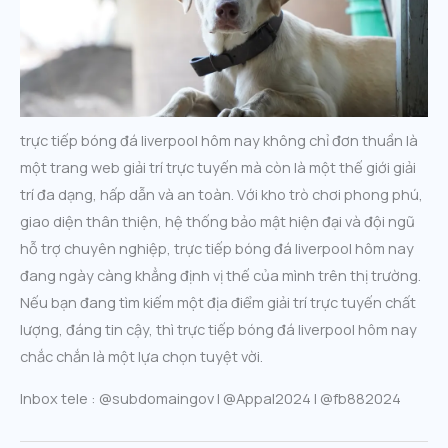
trực tiếp bóng đá liverpool hôm nay không chỉ đơn thuần là
một trang web giải trí trực tuyến mà còn là một thế giới giải
trí đa dạng, hấp dẫn và an toàn. Với kho trò chơi phong phú,
giao diện thân thiện, hệ thống bảo mật hiện đại và đội ngũ
hỗ trợ chuyên nghiệp, trực tiếp bóng đá liverpool hôm nay
đang ngày càng khẳng định vị thế của mình trên thị trường.
Nếu bạn đang tìm kiếm một địa điểm giải trí trực tuyến chất
lượng, đáng tin cậy, thì trực tiếp bóng đá liverpool hôm nay
chắc chắn là một lựa chọn tuyệt vời.
Inbox tele : @subdomaingov | @Appal2024 | @fb882024