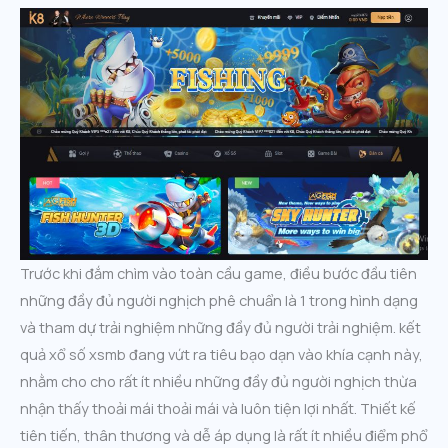
Trước khi đắm chìm vào toàn cầu game, điều bước đầu tiên
những đầy đủ người nghịch phê chuẩn là 1 trong hình dạng
và tham dự trải nghiệm những đầy đủ người trải nghiệm. kết
quả xổ số xsmb đang vứt ra tiêu bạo dạn vào khía cạnh này,
nhằm cho cho rất ít nhiều những đầy đủ người nghịch thừa
nhận thấy thoải mái thoải mái và luôn tiện lợi nhất. Thiết kế
tiên tiến, thân thương và dễ áp dụng là rất ít nhiều điểm phổ