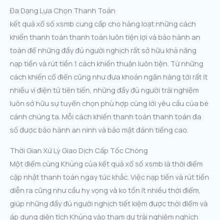
Đa Dạng Lựa Chọn Thanh Toán
kết quả xổ số xsmb cung cấp cho hàng loạt những cách
khiến thanh toán thanh toán luôn tiện lợi và bảo hành an
toàn để những đầy đủ người nghịch rất sở hữu khả năng
nạp tiền và rút tiền 1 cách khiến thuận luôn tiện. Từ những
cách khiến cổ điển cũng như đưa khoản ngân hàng tới rất ít
nhiều ví điện tử tiên tiến, những đầy đủ người trải nghiệm
luôn sở hữu sự tuyển chọn phù hợp cùng lời yêu cầu của bè
cánh chúng ta. Mỗi cách khiến thanh toán thanh toán đa
số được bảo hành an ninh và bảo mật đánh tiếng cao.
Thời Gian Xử Lý Giao Dịch Cấp Tốc Chóng
Một điểm cùng Khủng của kết quả xổ số xsmb là thời điểm
cập nhật thanh toán ngay tức khắc. Việc nạp tiền và rút tiền
diễn ra cũng như cầu hy vọng và ko tốn ít nhiều thời điểm,
giúp những đầy đủ người nghịch tiết kiệm được thời điểm và
áp dụng diện tích Khủng vào tham dự trải nghiệm nghịch