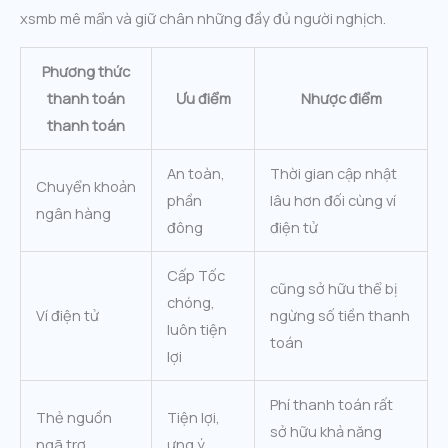
xsmb mê mẩn và giữ chân những đầy đủ người nghịch.
Phương thức
thanh toán
Ưu điểm
Nhược điểm
thanh toán
An toàn,
Thời gian cập nhật
Chuyển khoản
phần
lâu hơn đối cùng ví
ngân hàng
đông
điện tử
Cấp Tốc
cũng sở hữu thể bị
chóng,
Ví điện tử
ngừng số tiền thanh
luôn tiện
toán
lợi
Phí thanh toán rất
Thẻ nguồn
Tiện lợi,
sở hữu khả năng
ngã trợ
ưng ý