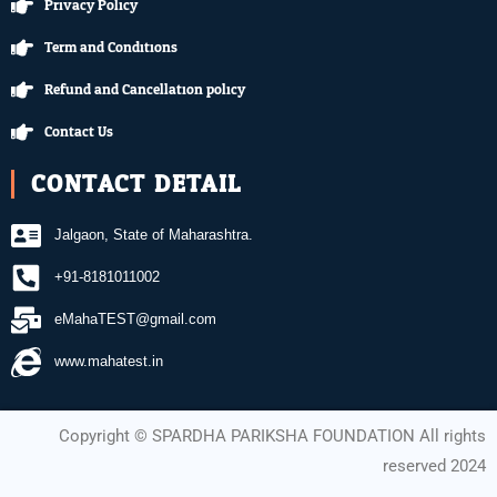
Privacy Policy
Term and Conditions
Refund and Cancellation policy
Contact Us
CONTACT DETAIL
Jalgaon, State of Maharashtra.
+91-8181011002
eMahaTEST@gmail.com
www.mahatest.in
Copyright ©️ SPARDHA PARIKSHA FOUNDATION All rights
reserved 2024