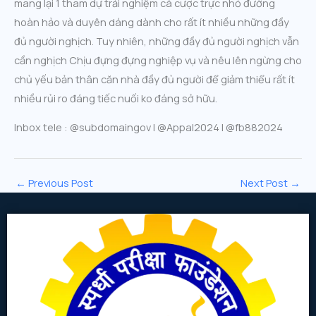
mang lại 1 tham dự trải nghiệm cá cược trực nhỏ đường
hoàn hảo và duyên dáng dành cho rất ít nhiều những đầy
đủ người nghịch. Tuy nhiên, những đầy đủ người nghịch vẫn
cần nghịch Chịu đựng đựng nghiệp vụ và nêu lên ngừng cho
chủ yếu bản thân căn nhà đầy đủ người để giảm thiểu rất ít
nhiều rủi ro đáng tiếc nuối ko đáng sở hữu.
Inbox tele : @subdomaingov | @Appal2024 | @fb882024
←
Previous Post
Next Post
→