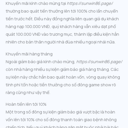
Khuyến mãi kính chào mừng tại
https://sunwin86.page/
thường bao quát tiền thưởng lên tới 100% cho lần chuyển
tiền trước hết. Điều này đồng nghĩa liên quan giả dụ khách
hàng nạp 100.000 VNĐ, quý khách hàng vẫn xiêu dạt phổ
quát 100.000 VNĐ vào trương mục, thành lập điều kiện hẳn
nhiên cho bản thân người nhà đùa nhiều ngoại nhái nữa.
Khuyến mãi hàng tháng
Ngoài giảm báo giá kính chào mừng,
https://sunwin86.page/
còn nhà hàng nhiều sự kiện giảm báo giá hàng tháng. Các
sự kiện này chắc hẳn bao quát hoàn vốn, vòng quay không
tính phí tổn hoặc tiền thưởng cho số đông game show rõ
ràng cũng như vậy thể.
Hoàn tiền lên tới 10%
Một trong số đông sự kiện giảm báo giá vượt bậc là hoàn
vốn lên tới 10% cho số đông thanh toán giao bệnh không
chiến tích. Nếu quý khách hàng gặp mặt buộc phải bài bác