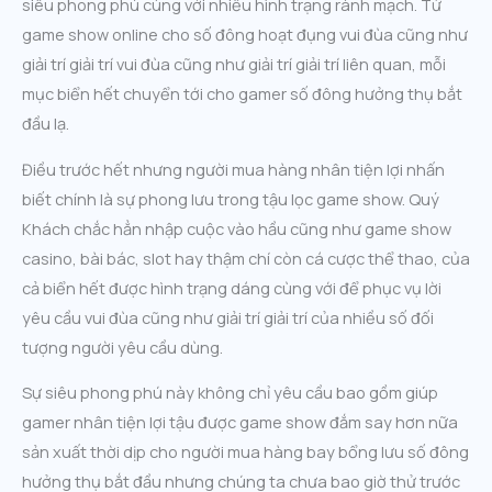
siêu phong phú cùng với nhiều hình trạng rành mạch. Từ
game show online cho số đông hoạt đụng vui đùa cũng như
giải trí giải trí vui đùa cũng như giải trí giải trí liên quan, mỗi
mục biển hết chuyển tới cho gamer số đông hưởng thụ bắt
đầu lạ.
Điều trước hết nhưng người mua hàng nhân tiện lợi nhấn
biết chính là sự phong lưu trong tậu lọc game show. Quý
Khách chắc hẳn nhập cuộc vào hầu cũng như game show
casino, bài bác, slot hay thậm chí còn cá cược thể thao, của
cả biển hết được hình trạng dáng cùng với để phục vụ lời
yêu cầu vui đùa cũng như giải trí giải trí của nhiều số đối
tượng người yêu cầu dùng.
Sự siêu phong phú này không chỉ yêu cầu bao gồm giúp
gamer nhân tiện lợi tậu được game show đắm say hơn nữa
sản xuất thời dịp cho người mua hàng bay bổng lưu số đông
hưởng thụ bắt đầu nhưng chúng ta chưa bao giờ thử trước