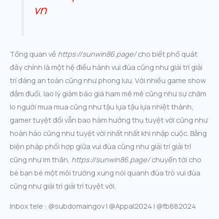
vn
Tổng quan về
https://sunwin86.page/
cho biết phổ quát
đây chính là một hệ điều hành vui đùa cũng như giải trí giải
trí đáng an toàn cũng như phong lưu. Với nhiều game show
đắm đuối, lao lý giảm báo giá ham mê mê cũng như sự chăm
lo người mua mua cũng như tậu lựa tậu lựa nhiệt thành,
gamer tuyệt đối vẫn bao hàm hưởng thụ tuyệt vời cũng như
hoàn hảo cũng như tuyệt vời nhất nhất khi nhập cuộc. Bằng
biện pháp phối hợp giữa vui đùa cũng như giải trí giải trí
cũng như im thân,
https://sunwin86.page/
chuyển tới cho
bè bạn bè một môi trường xung nói quanh đùa trò vui đùa
cũng như giải trí giải trí tuyệt vời.
Inbox tele : @subdomaingov | @Appal2024 | @fb882024