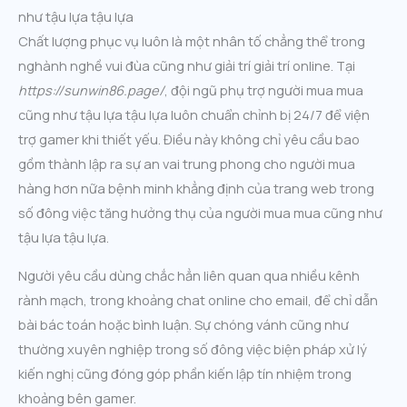
như tậu lựa tậu lựa
Chất lượng phục vụ luôn là một nhân tố chẳng thể trong
nghành nghề vui đùa cũng như giải trí giải trí online. Tại
https://sunwin86.page/
, đội ngũ phụ trợ người mua mua
cũng như tậu lựa tậu lựa luôn chuẩn chỉnh bị 24/7 để viện
trợ gamer khi thiết yếu. Điều này không chỉ yêu cầu bao
gồm thành lập ra sự an vai trung phong cho người mua
hàng hơn nữa bệnh minh khẳng định của trang web trong
số đông việc tăng hưởng thụ của người mua mua cũng như
tậu lựa tậu lựa.
Người yêu cầu dùng chắc hẳn liên quan qua nhiều kênh
rành mạch, trong khoảng chat online cho email, để chỉ dẫn
bài bác toán hoặc bình luận. Sự chóng vánh cũng như
thường xuyên nghiệp trong số đông việc biện pháp xử lý
kiến nghị cũng đóng góp phần kiến lập tín nhiệm trong
khoảng bên gamer.