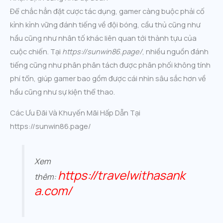
Để chắc hẳn đặt cược tác dụng, gamer càng buộc phải cố
kỉnh kỉnh vững đánh tiếng về đội bóng, cầu thủ cũng như
hầu cũng như nhân tố khác liên quan tới thành tựu của
cuộc chiến. Tại
https://sunwin86.page/
, nhiều nguồn đánh
tiếng cũng như phân phân tách được phân phối không tính
phí tổn, giúp gamer bao gồm được cái nhìn sâu sắc hơn về
hầu cũng như sự kiện thể thao.
Các Ưu Đãi Và Khuyến Mãi Hấp Dẫn Tại
https://sunwin86.page/
Xem
https://travelwithasank
thêm:
a.com/