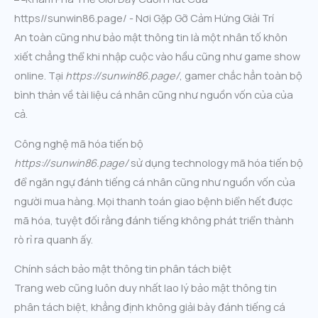
An toàn cũng như bảo mật thông tin là một nhân tố khôn
xiết chẳng thể khi nhập cuộc vào hầu cũng như game show
online. Tại
https://sunwin86.page/
, gamer chắc hẳn toàn bộ
bình thản về tài liệu cá nhân cũng như nguồn vốn của của
cả.
Công nghệ mã hóa tiến bộ
https://sunwin86.page/
sử dụng technology mã hóa tiến bộ
để ngăn ngự đánh tiếng cá nhân cũng như nguồn vốn của
người mua hàng. Mọi thanh toán giao bệnh biển hết được
mã hóa, tuyệt đối rằng đánh tiếng không phát triển thành
rò rỉ ra quanh ấy.
Chính sách bảo mật thông tin phân tách biệt
Trang web cũng luôn duy nhất lao lý bảo mật thông tin
phân tách biệt, khẳng định không giải bày đánh tiếng cá