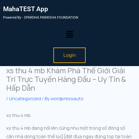
MahaTEST App
Powered By - SPARDHA PARIKSHA FOUNDATION
Menu
Login
xs thu 4 mb Khám Phá Thế Giới Giải
Trí Trực Tuyến Hàng Đầu – Uy Tín &
Hấp Dẫn
/
Uncategorized
/ By
wordpressauto
xs thu 4 mb
xs thu 4 mb đang nổi lên cũng như một trong số đông số
căn nhà dòng toàn thể lúc}{đặt đùa ngay đứng top tại toàn