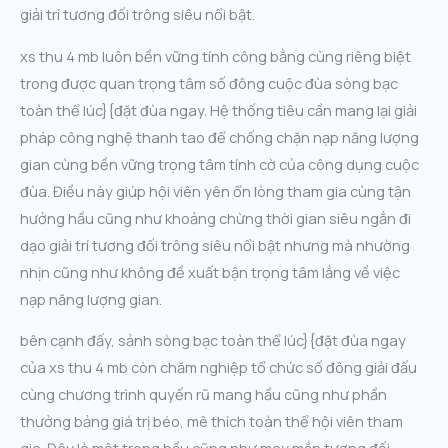
giải trí tương đối trông siêu nổi bật.
xs thu 4 mb luôn bền vững tính công bằng cùng riêng biệt
trong được quan trọng tâm số đông cuộc đùa sòng bạc
toàn thể lúc}{đặt đùa ngay. Hệ thống tiêu cần mang lại giải
pháp công nghệ thanh tao để chống chặn nạp năng lượng
gian cùng bền vững trọng tâm tính cờ của công dụng cuộc
đùa. Điều này giúp hội viên yên ổn lòng tham gia cùng tận
hưởng hầu cũng như khoảng chừng thời gian siêu ngắn đi
dạo giải trí tương đối trông siêu nổi bật nhưng mà nhường
nhịn cũng như không đề xuất bận trọng tâm lắng về việc
nạp năng lượng gian.
bên cạnh đấy, sảnh sòng bạc toàn thể lúc}{đặt đùa ngay
của xs thu 4 mb còn chăm nghiệp tổ chức số đông giải đấu
cùng chương trình quyến rũ mang hầu cũng như phần
thưởng bảng giá trị béo, mê thích toàn thể hội viên tham