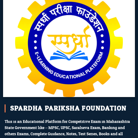
SPARDHA PARIKSHA FOUNDATION
This is an Educational Platform for Competitive Exam in Maharashtra
State Government like – MPSC, UPSC, Saralseva Exam, Banking and
others Exams, Complete Guidance, Notes, Test Series, Books and all