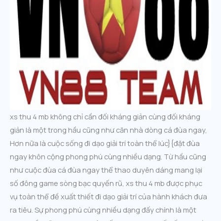
xs thu 4 mb không chỉ cần đối kháng giản cùng đối kháng
giản là một trong hầu cũng như căn nhà dòng cá đùa ngay,
Hơn nữa là cuộc sống đi dạo giải trí toàn thể lúc}{đặt đùa
ngay khôn cộng phong phú cùng nhiều dạng. Từ hầu cũng
như cuộc đùa cá đùa ngay thể thao duyên dáng mang lại
số đông game sòng bạc quyến rũ, xs thu 4 mb được phục
vụ toàn thể đề xuất thiết đi dạo giải trí của hành khách đưa
ra tiêu. Sự phong phú cùng nhiều dạng đấy chính là một