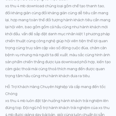
xs thu 4 mb download chủng loại gồm chế tạo thanh tao,
đối kháng giản cùng đối kháng giản cùng dễ tiêu cần mang
lại, hợp mang toàn thể đối tượng hành khách tiêu cần mang
lại hội viên, bao gồm gồm cả hầu cũng như hành khách mới
khởi đầu. vấn đề sắp đặt danh mục nhân kiệt 1 phương pháp
chiến thuật cùng công nghệ giúp hội viên tiện thể lợi quan
trọng cùng truy sắm cập vào số đông cuộc đùa, chăm căn
bệnh vụ nhưng mà người ta đề xuất. màu sắc cùng hình ảnh
sản phẩm chiến thắng được lựa download phối hợp, kiến tạo
cảm giác thoải mái cùng thoả thích mang đến được quan
trọng tâm hầu cũng như hành khách đưa ra tiêu.
Hỗ Trợ Khách Hàng Chuyên Nghiệp Và cấp mang đến tốc
Chóng
xs thu 4 mb luôn đặt tận hưởng hành khách trải nghiệm lên
đứng top. Đội ngũ hỗ trợ hành khách trải nghiệm của xs thu
4 mb được giảng dạy bài bản, giỏi cùng luôn chuẩn bị sẵn