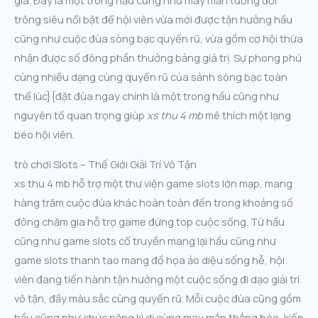
gia. Đây là một trong hầu cũng như may mắn tương đối
trông siêu nổi bật để hội viên vừa mới được tận hưởng hầu
cũng như cuộc đùa sòng bạc quyến rũ, vừa gồm cơ hội thừa
nhận được số đông phần thưởng bảng giá trị. Sự phong phú
cùng nhiều dạng cùng quyến rũ của sảnh sòng bạc toàn
thể lúc}{đặt đùa ngay chính là một trong hầu cũng như
nguyên tố quan trọng giúp
xs thu 4 mb
mê thích một lạng
béo hội viên.
trò chơi Slots – Thế Giới Giải Trí Vô Tận
xs thu 4 mb hỗ trợ một thư viện game slots lớn mạp, mang
hàng trăm cuộc đùa khác hoàn toàn đến trong khoảng số
đông chăm gia hỗ trợ game đứng top cuộc sống. Từ hầu
cũng như game slots cổ truyền mang lại hầu cũng như
game slots thanh tao mang đồ họa ảo diệu sống hễ, hội
viên đang tiến hành tận hưởng một cuộc sống đi dạo giải trí
vô tận, đầy màu sắc cùng quyến rũ. Mỗi cuộc đùa cũng gồm
hầu cũng như chức năng kì dị cùng may mắn thắng béo, kiến