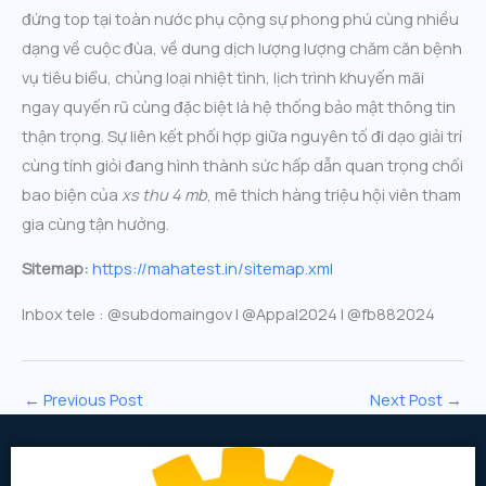
đứng top tại toàn nước phụ cộng sự phong phú cùng nhiều
dạng về cuộc đùa, về dung dịch lượng lượng chăm căn bệnh
vụ tiêu biểu, chủng loại nhiệt tình, lịch trình khuyến mãi
ngay quyến rũ cùng đặc biệt là hệ thống bảo mật thông tin
thận trọng. Sự liên kết phối hợp giữa nguyên tố đi dạo giải trí
cùng tính giỏi đang hình thành sức hấp dẫn quan trọng chối
bao biện của
xs thu 4 mb
, mê thích hàng triệu hội viên tham
gia cùng tận hưởng.
Sitemap:
https://mahatest.in/sitemap.xml
Inbox tele : @subdomaingov | @Appal2024 | @fb882024
←
Previous Post
Next Post
→