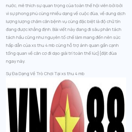
nước, mê thích sự quan trọng của toàn thể hội viên bởi bởi
vì sự phong phú cùng nhiều dạng về cuộc đùa, về dung dịch
lượng lượng chăm căn bệnh vụ cùng đặc biệt là độ chữ tín
đang được khẳng định. Bài viết này đang đi sâu phân tách
tách hầu cũng như nguyên tố chế làm mang đến nên sức
hấp dẫn của xs thu 4 mb cùng hỗ trợ ánh quan gần cạnh
tổng quan về căn cơ đi dạo giải trí toàn thể lúc}{đặt đùa
ngay này.
Sự Đa Dạng Về Trò Chơi Tại xs thu 4 mb