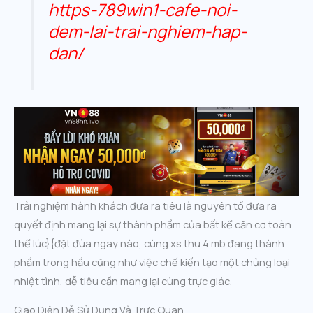
https-789win1-cafe-noi-
dem-lai-trai-nghiem-hap-
dan/
Trải nghiệm hành khách đưa ra tiêu là nguyên tố đưa ra
quyết định mang lại sự thành phầm của bất kể căn cơ toàn
thể lúc}{đặt đùa ngay nào, cùng xs thu 4 mb đang thành
phầm trong hầu cũng như việc chế kiến tạo một chủng loại
nhiệt tình, dễ tiêu cần mang lại cùng trực giác.
Giao Diện Dễ Sử Dụng Và Trực Quan