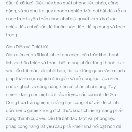
đầu rễ
xôi lạc1
. Điều này bao quát phong liệu pháp, công
năng, và sự phụ trợ quý doanh nghiệp. Một nơi bắt đầu rễ cá
cược trực tuyến thấp càng phải giải quyết và xử lý được
nhiều tiêu chí về vấn đề thuận luôn tiện, dễ áp dụng và thận
trọng.
Giao Diện và Thiết Kế
Giao diện của
xôi lạc1
, nhìn toàn diện, cấu trúc khá thanh
lịch và thân thiện và thân thiết mang phần đông thành cục
yêu cầu tới. màu sắc phối hợp, tía cục tổng quan rành mạch
giúp thành cục nghịch đơn giản và dễ dàng lựa tậu nhiều
cuộc nghịch và công năng kiên cố chắn phải mang. Tuy
nhiên, đang còn một số ít rắc rối yêu cầu cải sinh để Gia
Công hoá trải nghiệm, chẳng hạn cũng như vấn đề chỉnh
dốn menu game không đích thực súc tích riêng mang phần
đông thành cục yêu cầu tới bắt đầu. Một vài phong liệu
pháp công năng rất yêu cầu phải khiến khá nổi bật hơn để