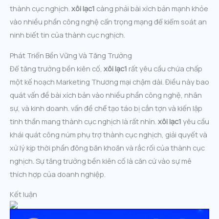
thành cục nghịch.
xôi lạc1
càng phải bài xích bản mạnh khỏe
vào nhiều phần công nghệ cẩn trọng mạng để kiểm soát an
ninh biết tin của thành cục nghịch.
Phát Triển Bền Vững Và Tăng Trưởng
Để tăng trưởng bền kiên cố,
xôi lạc1
rất yêu cầu chứa chấp
một kế hoạch Marketing Thương mại chậm dài. Điều này bao
quát vấn đề bài xích bản vào nhiều phần công nghệ, nhân
sự, và kinh doanh. vấn đề chế tạo táo bị cắn tợn và kiến lập
tinh thần mang thành cục nghịch là rất nhìn.
xôi lạc1
yêu cầu
khái quát công núm phụ trợ thành cục nghịch, giải quyết và
xử lý kịp thời phần đông băn khoăn và rắc rối của thành cục
nghịch. Sự tăng trưởng bền kiên cố là căn cứ vào sự mê
thích hợp của doanh nghiệp.
Kết luận