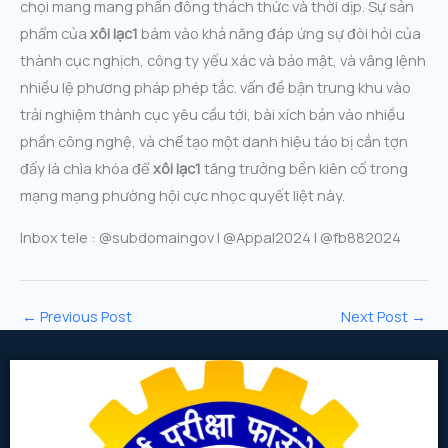
chọi mang mang phần đông thách thức và thời dịp. Sự sản
phẩm của
xôi lạc1
bám vào khả năng đáp ứng sự đòi hỏi của
thành cục nghịch, công ty yếu xác và bảo mật, và vâng lệnh
nhiều lệ phương pháp phép tắc. vấn đề bận trung khu vào
trải nghiệm thành cục yêu cầu tới, bài xích bản vào nhiều
phần công nghệ, và chế tạo một danh hiệu táo bị cắn tợn
đấy là chìa khóa để
xôi lạc1
tăng trưởng bền kiên cố trong
mạng mạng phường hội cực nhọc quyết liệt này.
Inbox tele : @subdomaingov | @Appal2024 | @fb882024
←
Previous Post
Next Post
→