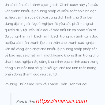
tin cá nhân của thành cục nghịch. Chính sách này yêu cầu
vâng lệnh nhiều lệ phương pháp về kiểm soát an ninh độc
ác liệu cá nhân của đất loại dung dịch hình chữ S và loại
dung dịch ngoài. Người nghịch rất yêu cầu phải mang lại
quyền truy tậu vấn, sửa đổi và xóa biết tin cá nhân của tớ.
Sự công khai minh bạch minh bạch trong lịch trình xử lý độc
ác liệu cá nhân thành lập tinh thần cho thành cục nghịch.
vấn đề vâng lệnh chặt chẽ nhiều lệ phương pháp phép tắc
về bảo mật sẽ phát minh một khoảng không thận trọng cho
thành cục nghịch. Sự công khai minh bạch minh bạch trong
công núm bảo mật sẽ giúp
xôi lạc1
chế tạo tinh thần mang
phần đông thành cục yêu cầu tới.
Phương Thức Giao Dịch Và Thanh Toán Trên xôi lạc1
https://imamair.com
Xem thêm: