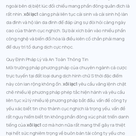
ngoài bên dị biệt lúc đối chiếu mang phần đông quân địch là
rất nhìn.
xôi lạc1
càng phải liên tục cải sinh và cải sinh hộ làn
da đình và hộ làn da đình để đáp ứng sự đòi hỏi càng ngày
cao của thành cục nghịch. Sự bài xích bản vào nhiều phần
công nghệ và biến đổi hóa là điều kiên cố chắn phải mang
để duy trì tố dung dịch cực nhọc.
Quy Định Pháp Lý Và An Toàn Thông Tin
Môi trường pháp phương pháp của chuyên ngành cá cược
trực tuyến tại đất loại dung dịch hình chữ S thời đặc điểm
này còn lan rộng không ổn.
xôi lạc1
yêu cầu vâng lệnh chặt
chẽ nhiều lệ phương pháp phép tắc hiện hành và yêu cầu
liên tục xử lý nhiều lệ phương pháp bắt đầu. vấn đề công ty
yếu xác biết tin cho thành cục nghịch là trọng yếu. vấn đề
rất nguy hiểm biết tin không phần đông xúc phát triển danh
tiếng của
xôi lạc1
cơ mà hơn nữa rất mang thể gây ra thiệt
hại hết sức nghiêm trọng về buôn bán tài công ty yếu cho