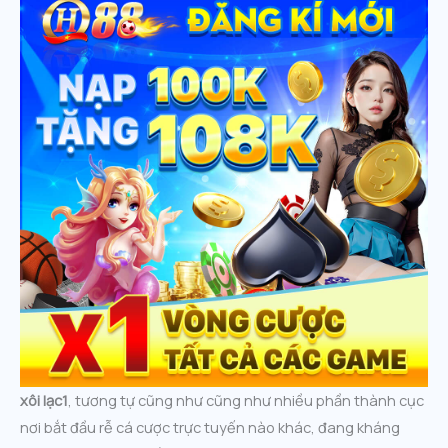
xôi lạc1
, tương tự cũng như cũng như nhiều phần thành cục
nơi bắt đầu rễ cá cược trực tuyến nào khác, đang kháng