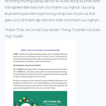
hệ thống thương lượng cấp tốc lẹ và tác dụng sẽ phát minh
trải nghiệm đảm bảo hơn cho thành cục nghịch. Sự công
khai minh bạch minh bạch trong công núm chi phí và thời
gian xử lý sẽ thành lập nên tinh thần cho thành cục nghịch.
Thách Thức Và Cơ Hội Của xôi lạc1 Trong Thị phần Cá Cược
Trực Tuyến