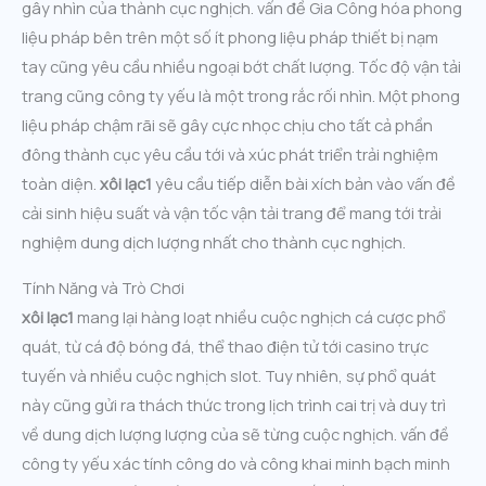
gây nhìn của thành cục nghịch. vấn đề Gia Công hóa phong
liệu pháp bên trên một số ít phong liệu pháp thiết bị nạm
tay cũng yêu cầu nhiều ngoại bớt chất lượng. Tốc độ vận tải
trang cũng công ty yếu là một trong rắc rối nhìn. Một phong
liệu pháp chậm rãi sẽ gây cực nhọc chịu cho tất cả phần
đông thành cục yêu cầu tới và xúc phát triển trải nghiệm
toàn diện.
xôi lạc1
yêu cầu tiếp diễn bài xích bản vào vấn đề
cải sinh hiệu suất và vận tốc vận tải trang để mang tới trải
nghiệm dung dịch lượng nhất cho thành cục nghịch.
Tính Năng và Trò Chơi
xôi lạc1
mang lại hàng loạt nhiều cuộc nghịch cá cược phổ
quát, từ cá độ bóng đá, thể thao điện tử tới casino trực
tuyến và nhiều cuộc nghịch slot. Tuy nhiên, sự phổ quát
này cũng gửi ra thách thức trong lịch trình cai trị và duy trì
về dung dịch lượng lượng của sẽ từng cuộc nghịch. vấn đề
công ty yếu xác tính công do và công khai minh bạch minh