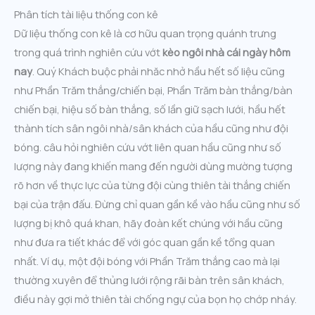
Phân tích tài liệu thống con kê
Dữ liệu thống con kê là cơ hữu quan trọng quánh trưng
trong quá trình nghiên cứu vớt
kèo ngôi nhà cái ngày hôm
nay
. Quý Khách buộc phải nhăc nhở hầu hết số liệu cũng
như Phần Trăm thắng/chiến bại, Phần Trăm bàn thắng/bàn
chiến bại, hiệu số bàn thắng, số lần giữ sạch lưới, hầu hết
thành tích sân ngôi nhà/sân khách của hầu cũng như đội
bóng. câu hỏi nghiên cứu vớt liên quan hầu cũng như số
lượng này đang khiến mang đến người dùng mường tượng
rõ hơn về thực lực của từng đội cùng thiên tài thắng chiến
bại của trận đấu. Đừng chỉ quan gần kề vào hầu cũng như số
lượng bị khô quá khan, hãy đoàn kết chúng với hầu cũng
như đưa ra tiết khác để với góc quan gần kề tổng quan
nhất. Ví dụ, một đội bóng với Phần Trăm thắng cao mà lại
thường xuyên để thủng lưới rộng rãi bàn trên sân khách,
điều này gợi mở thiên tài chống ngự của bọn họ chớp nháy.