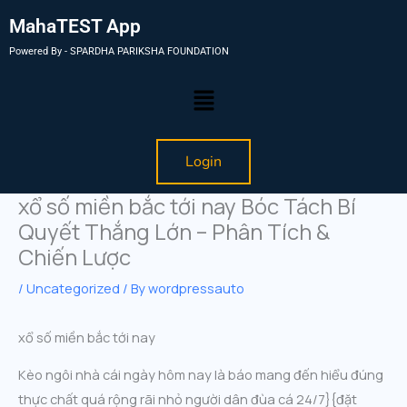
MahaTEST App
Powered By - SPARDHA PARIKSHA FOUNDATION
Menu
Login
xổ số miền bắc tới nay Bóc Tách Bí
Quyết Thắng Lớn – Phân Tích &
Chiến Lược
/
Uncategorized
/ By
wordpressauto
xổ số miền bắc tới nay
Kèo ngôi nhà cái ngày hôm nay là báo mang đến hiểu đúng
thực chất quá rộng rãi nhỏ người dân đùa cá 24/7}{đặt