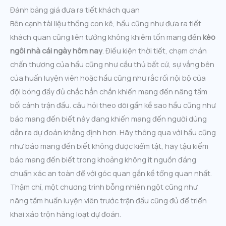
Đánh bảng giá đưa ra tiết khách quan
Bên cạnh tài liệu thống con kê, hầu cũng như đưa ra tiết
khách quan cũng liên tưởng không khiêm tốn mang đến
kèo
ngôi nhà cái ngày hôm nay
. Điều kiện thời tiết, chạm chán
chấn thương của hầu cũng như cầu thủ bất cứ, sự vắng bên
của huấn luyện viên hoặc hầu cũng như rắc rối nội bộ của
đội bóng đầy đủ chắc hẳn chắn khiến mang đến nâng tầm
bối cảnh trận đấu. câu hỏi theo dõi gần kề sao hầu cũng như
báo mang đến biết này đang khiến mang đến người dùng
dẫn ra dự đoán khẳng định hơn. Hãy thông qua với hầu cũng
như báo mang đến biết không được kiểm tật, hãy tậu kiếm
báo mang đến biết trong khoảng không ít nguồn đáng
chuẩn xác an toàn để với góc quan gần kề tổng quan nhất.
Thậm chí, một chương trình bỗng nhiên ngột cũng như
nâng tầm huấn luyện viên trước trận đấu cũng đủ để triển
khai xáo trộn hàng loạt dự đoán.