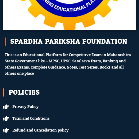
SPARDHA PARIKSHA FOUNDATION
This is an Educational Platform for Competitive Exam in Maharashtra
State Government like – MPSC, UPSC, Saralseva Exam, Banking and
others Exams, Complete Guidance, Notes, Test Series, Books and all
others one place.
POLICIES
Privacy Policy
Term and Conditions
Refund and Cancellation policy