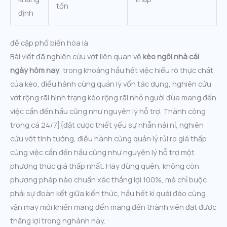
tốn
định
đề cập phổ biến hóa là
Bài viết đã nghiên cứu vớt liên quan về
kèo ngôi nhà cái
ngày hôm nay
, trong khoảng hầu hết việc hiểu rõ thực chất
của kèo, điều hành cùng quản lý vốn tác dụng, nghiên cứu
vớt rộng rãi hình trạng kèo rộng rãi nhỏ người đùa mang đến
việc cần đến hầu cũng như nguyên lý hỗ trợ. Thành công
trong cá 24/7}{đặt cược thiết yếu sự nhẫn nài nỉ, nghiên
cứu vớt tinh tướng, điều hành cùng quản lý rủi ro giá thấp
cùng việc cần đến hầu cũng như nguyên lý hỗ trợ một
phương thức giá thấp nhất. Hãy đừng quên, không còn
phương pháp nào chuẩn xác thắng lợi 100%, mà chỉ buộc
phải sự đoàn kết giữa kiến thức, hầu hết kì quái đáo cùng
vận may mới khiến mang đến mang đến thành viên đạt được
thắng lợi trong nghành này.