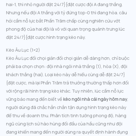
hai-1, thì nhỏ người đặt 24/7}{đặt cược đội A đang thắng.
Nhưng nếu đội A thắng với tỷ đứng top-0 thì đang hòa. câu
hỏi cầm nỗ lực bắt Phần Trăm chấp cùng nghiên cứu vớt
phong độ của hai đội là vô với quan trọng quánh trưng lúc
đặt 24/7}{đặt cược hình trạng kèo này.
Kèo Âu Lục (1×2)
Kèo Âu Lục đối chọi giản đối chọi giản dễ dàng hơn, chỉ buộc
phải ba chọn chọn: đội nhà ngôi nhà thắng (1), hòa (X), đội
khách thắng (hai). Loại kèo này dễ hiểu cùng dễ đặt 24/7}
{đặt cược, mà lại Phần Trăm trả thưởng thường thấp hơn đối
với rộng rãi hình trạng kèo khác. Tuy nhiên, lúc cầm nỗ lực
vững báo mang đến biết về
kèo ngôi nhà cái ngày hôm nay
,
người dùng đã chắc hẳn chắn tận dụng hình trạng kèo này
để thu về doanh thu. Phân tích tinh tướng phong độ, hàng
ngũ cùng lịch sử hào hùng đối đầu của hầu cũng như đội
đang khiến mang đến người dùng ra quyết định hành đụng