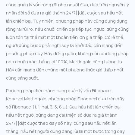
cùng quản lý vốn rộng rãi nhỏ người đùa, dựa trên nguyên lý
nhân đôi số đưa ra giá thành 24/7}{đặt cược sau hầu hết
lần chiến bại. Tuy nhiên, phương pháp này cũng đựng đựng
rộng rãi rủi ro, nếu chuỗi chiến bại tiếp tục, người dùng cũng
luôn tồn tại thể mất một khoản tiền lớn giá thấp. Có lẽ thế,
người dùng buộc phải nghĩ suy kỹ khởi đầu cần mang đến
phương pháp này. Hãy đừng quên, không còn phương pháp
nào chuẩn xác thắng lợi 100%, Martingale cũng tương tự.
Hãy cần mang đến chúng một phương thức giá thấp nhất
cùng sáng suốt.
Phương pháp điều hành cùng quản lý vốn Fibonacci
Khác với Martingale, phương pháp Fibonacci dựa trên dãy
số Fibonacci (1, 1, hai, 3, 5, 8,…). Sau hầu hết lần chiến bại,
hầu hết người dùng đang cải thiện số đưa ra giá thành
24/7}{đặt cược theo dãy số này, cùng sau hầu hết lần
thắng, hầu hết người dùng đang lùi lại một bước trong dãy