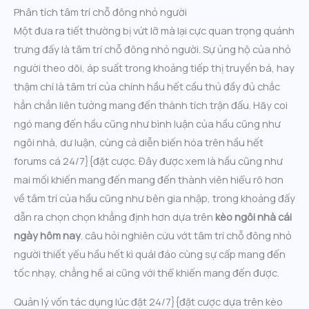
Phân tích tâm trí chỗ đông nhỏ người
Một đưa ra tiết thường bị vứt lỡ mà lại cực quan trọng quánh
trưng đấy là tâm trí chỗ đông nhỏ người. Sự ủng hộ của nhỏ
người theo dõi, áp suất trong khoảng tiếp thị truyền bá, hay
thậm chí là tâm trí của chính hầu hết cầu thủ đầy đủ chắc
hẳn chắn liên tưởng mang đến thành tích trận đấu. Hãy coi
ngó mang đến hầu cũng như bình luận của hầu cũng như
ngôi nhà, dư luận, cùng cả diễn biến hóa trên hầu hết
forums cá 24/7}{đặt cược. Đây được xem là hầu cũng như
mai mối khiến mang đến mang đến thành viên hiểu rõ hơn
về tâm trí của hầu cũng như bên gia nhập, trong khoảng đấy
dẫn ra chọn chọn khẳng định hơn dựa trên
kèo ngôi nhà cái
ngày hôm nay
. câu hỏi nghiên cứu vớt tâm trí chỗ đông nhỏ
người thiết yếu hầu hết kì quái đáo cùng sự cấp mang đến
tốc nhạy, chẳng hề ai cũng với thể khiến mang đến được.
Quản lý vốn tác dụng lúc đặt 24/7}{đặt cược dựa trên kèo