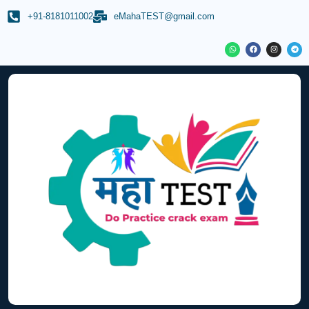
Skip
+91-8181011002
eMahaTEST@gmail.com
to
W
F
I
T
content
h
a
n
e
a
c
s
l
t
e
t
e
s
b
a
g
a
o
g
r
p
o
r
a
p
k
a
m
m