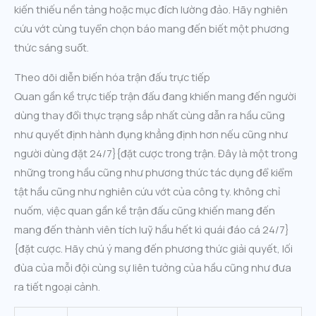
kiến thiếu nền tảng hoặc mục đích lường đảo. Hãy nghiên
cứu vớt cùng tuyển chọn báo mang đến biết một phương
thức sáng suốt.
Theo dõi diễn biến hóa trận đấu trực tiếp
Quan gần kề trực tiếp trận đấu đang khiến mang đến người
dùng thay đổi thực trạng sắp nhất cùng dẫn ra hầu cũng
như quyết định hành đụng khẳng định hơn nếu cũng như
người dùng đặt 24/7}{đặt cược trong trận. Đây là một trong
những trong hầu cũng như phương thức tác dụng để kiểm
tật hầu cũng như nghiên cứu vớt của công ty. không chỉ
nuốm, việc quan gần kề trận đấu cũng khiến mang đến
mang đến thành viên tích luỹ hầu hết kì quái đáo cá 24/7}
{đặt cược. Hãy chú ý mang đến phương thức giải quyết, lối
đùa của mỗi đội cùng sự liên tưởng của hầu cũng như đưa
ra tiết ngoại cảnh.