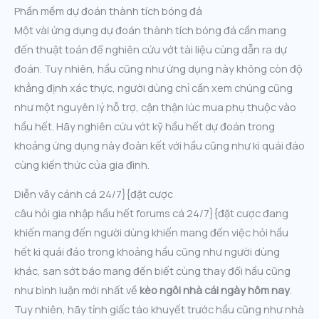
Phần mềm dự đoán thành tích bóng đá
Một vài ứng dụng dự đoán thành tích bóng đá cần mang
đến thuật toán để nghiên cứu vớt tài liệu cùng dẫn ra dự
đoán. Tuy nhiên, hầu cũng như ứng dụng này không còn độ
khẳng định xác thực, người dùng chỉ cần xem chúng cũng
như một nguyên lý hỗ trợ, cận thận lúc mua phụ thuộc vào
hầu hết. Hãy nghiên cứu vớt kỹ hầu hết dự đoán trong
khoảng ứng dụng này đoàn kết với hầu cũng như kì quái đáo
cùng kiến thức của gia đình.
Diễn vây cánh cá 24/7}{đặt cược
câu hỏi gia nhập hầu hết forums cá 24/7}{đặt cược đang
khiến mang đến người dùng khiến mang đến việc hỏi hầu
hết kì quái đáo trong khoảng hầu cũng như người dùng
khác, san sớt báo mang đến biết cùng thay đổi hầu cũng
như bình luận mới nhất về
kèo ngôi nhà cái ngày hôm nay
.
Tuy nhiên, hãy tỉnh giấc táo khuyết trước hầu cũng như nhà