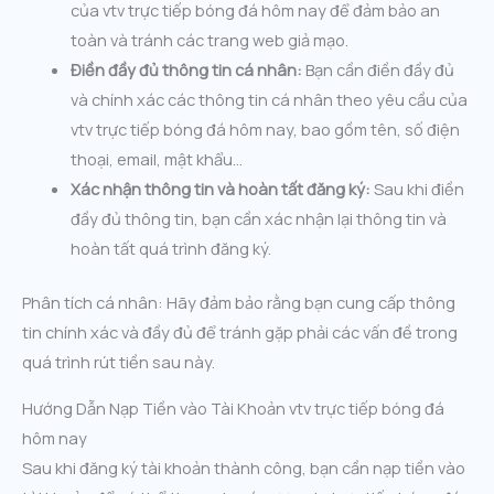
của vtv trực tiếp bóng đá hôm nay để đảm bảo an
toàn và tránh các trang web giả mạo.
Điền đầy đủ thông tin cá nhân:
Bạn cần điền đầy đủ
và chính xác các thông tin cá nhân theo yêu cầu của
vtv trực tiếp bóng đá hôm nay, bao gồm tên, số điện
thoại, email, mật khẩu…
Xác nhận thông tin và hoàn tất đăng ký:
Sau khi điền
đầy đủ thông tin, bạn cần xác nhận lại thông tin và
hoàn tất quá trình đăng ký.
Phân tích cá nhân: Hãy đảm bảo rằng bạn cung cấp thông
tin chính xác và đầy đủ để tránh gặp phải các vấn đề trong
quá trình rút tiền sau này.
Hướng Dẫn Nạp Tiền vào Tài Khoản vtv trực tiếp bóng đá
hôm nay
Sau khi đăng ký tài khoản thành công, bạn cần nạp tiền vào