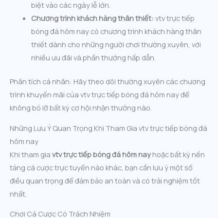
biệt vào các ngày lễ lớn.
Chương trình khách hàng thân thiết:
vtv trực tiếp
bóng đá hôm nay có chương trình khách hàng thân
thiết dành cho những người chơi thường xuyên, với
nhiều ưu đãi và phần thưởng hấp dẫn.
Phân tích cá nhân: Hãy theo dõi thường xuyên các chương
trình khuyến mãi của vtv trực tiếp bóng đá hôm nay để
không bỏ lỡ bất kỳ cơ hội nhận thưởng nào.
Những Lưu Ý Quan Trọng Khi Tham Gia vtv trực tiếp bóng đá
hôm nay
Khi tham gia
vtv trực tiếp bóng đá hôm nay
hoặc bất kỳ nền
tảng cá cược trực tuyến nào khác, bạn cần lưu ý một số
điều quan trọng để đảm bảo an toàn và có trải nghiệm tốt
nhất.
Chơi Cá Cược Có Trách Nhiệm