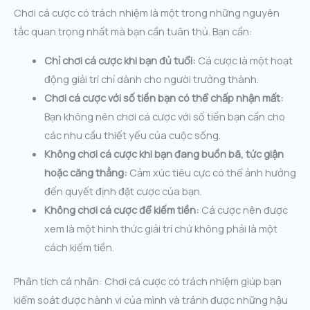
Chơi cá cược có trách nhiệm là một trong những nguyên
tắc quan trọng nhất mà bạn cần tuân thủ. Bạn cần:
Chỉ chơi cá cược khi bạn đủ tuổi:
Cá cược là một hoạt
động giải trí chỉ dành cho người trưởng thành.
Chơi cá cược với số tiền bạn có thể chấp nhận mất:
Bạn không nên chơi cá cược với số tiền bạn cần cho
các nhu cầu thiết yếu của cuộc sống.
Không chơi cá cược khi bạn đang buồn bã, tức giận
hoặc căng thẳng:
Cảm xúc tiêu cực có thể ảnh hưởng
đến quyết định đặt cược của bạn.
Không chơi cá cược để kiếm tiền:
Cá cược nên được
xem là một hình thức giải trí chứ không phải là một
cách kiếm tiền.
Phân tích cá nhân: Chơi cá cược có trách nhiệm giúp bạn
kiểm soát được hành vi của mình và tránh được những hậu