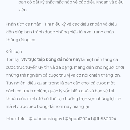
bạn có bất kỳ thắc mắc nào về các điều khoản và điều
kiện.
Phân tích cá nhân: Tìm hiểu kỹ về các điều khoản và điều
kiện giúp bạn tránh được những hiểu lầm và tranh chấp
không đáng có.
Kết luận
Tóm lại,
vtv trực tiếp bóng đá hôm nay
là một nền tảng cá
cược trực tuyến uy tín và đa dạng, mang đến cho người chơi
những trải nghiệm cá cược thú vị và cơ hội chiến thắng lớn.
Tuy nhiên, điều quan trọng là bạn cần chơi cá cược một
cách có trách nhiệm, quản lý vốn hiệu quả và bảo vệ tài
khoản của mình để có thể tận hưởng trọn vẹn những lợi ích
mà vtv trực tiếp bóng đá hôm nay mang lại.
Inbox tele : @subdomaingov | @Appal2024 | @fb882024