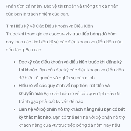
Phân tích cá nhân: Bảo vệ tài khoản và thông tin cá nhân
của bạn là trách nhiệm của bạn.
Tìm Hiểu Kỹ Về Các Điều Khoản và Điều Kiện
Trước khi tham gia cá cượcบน
vtv trực tiếp bóng đá hôm
nay
, bạn cần tìm hiểu kỹ về các điều khoản và điều kiện của
nền tảng. Bạn cần:
Đọc kỹ các điều khoản và điều kiện trước khi đăng ký
tài khoản:
Bạn cần đọc kỹ các điều khoản và điều kiện
để hiểu rõ quyền và nghĩa vụ của mình.
Hiểu rõ về các quy định về nạp tiền, rút tiền và
khuyến mãi:
Bạn cần hiểu rõ về các quy định này để
tránh gặp phải bất kỳ vấn đề nào.
Liên hệ với bộ phận hỗ trợ khách hàng nếu bạn có bất
kỳ thắc mắc nào:
Bạn có thể liên hệ với bộ phận hỗ trợ
khách hàng của vtv trực tiếp bóng đá hôm nay nếu