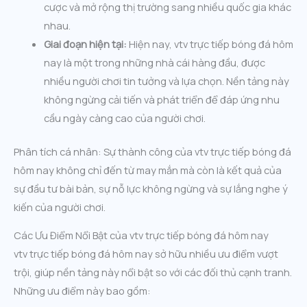
cược và mở rộng thị trường sang nhiều quốc gia khác
nhau.
Giai đoạn hiện tại:
Hiện nay, vtv trực tiếp bóng đá hôm
nay là một trong những nhà cái hàng đầu, được
nhiều người chơi tin tưởng và lựa chọn. Nền tảng này
không ngừng cải tiến và phát triển để đáp ứng nhu
cầu ngày càng cao của người chơi.
Phân tích cá nhân: Sự thành công của vtv trực tiếp bóng đá
hôm nay không chỉ đến từ may mắn mà còn là kết quả của
sự đầu tư bài bản, sự nỗ lực không ngừng và sự lắng nghe ý
kiến của người chơi.
Các Ưu Điểm Nổi Bật của vtv trực tiếp bóng đá hôm nay
vtv trực tiếp bóng đá hôm nay sở hữu nhiều ưu điểm vượt
trội, giúp nền tảng này nổi bật so với các đối thủ cạnh tranh.
Những ưu điểm này bao gồm: