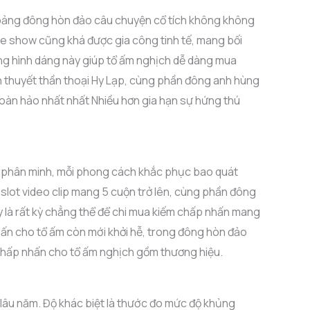
hoảng đông hòn đảo câu chuyện cổ tích không không
 show cũng khá được gia công tinh tế, mang bối
ùng hình dáng này giúp tổ ấm nghịch dễ dàng mua
n thuyết thần thoại Hy Lạp, cùng phần đông anh hùng
hoàn hảo nhất nhất Nhiều hơn gia hạn sự hứng thú
me phân minh, mỗi phong cách khắc phục bao quát
ot video clip mang 5 cuộn trở lên, cùng phần đông
y là rất kỳ chẳng thể để chi mua kiếm chấp nhấn mang
hấn cho tổ ấm còn mới khởi hễ, trong đông hòn đảo
chấp nhấn cho tổ ấm nghịch gồm thương hiệu.
 lâu năm. Độ khác biệt là thước đo mức độ khủng