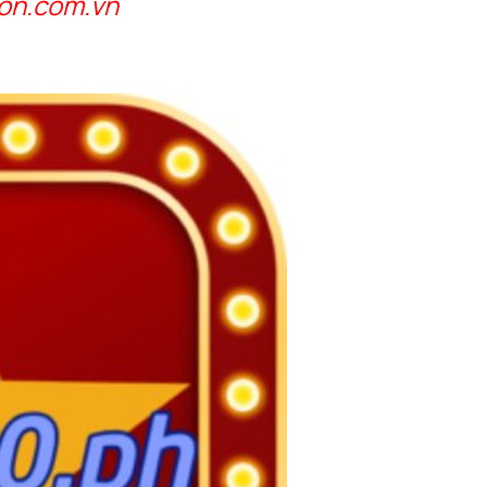
on.com.vn