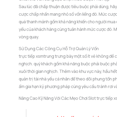
Sau lúc đã chấp thuận được tiêu buộc phải dùng, 
cược chấp nhấn mang nhỏ số vốn liếng đó. Mức cượ
quá thanh mảnh gồm khả năng khiến cho người mua 
yếu của khách hàng cùng tuân hành mức cược đó. Mộ
vòng quay.
Sử Dụng Các Công Cụ Hỗ Trợ Quản Lý Vốn
trực tiếp xsmtrung trưng bày một số ít vẻ không đề c
nghịch. quý khách gồm khả năng buộc phải buộc phải
xuôi thời gian nghịch. Thêm vào khu vực này, hầu 
quản trị tài nhà yếu cá nhân để theo dõi phung tổn 
ấm gia hạn kỷ phương pháp cùng yêu cầu tránh rơi v
Nâng Cao Kỹ Năng Với Các Mẹo Chơi Slot trực tiếp