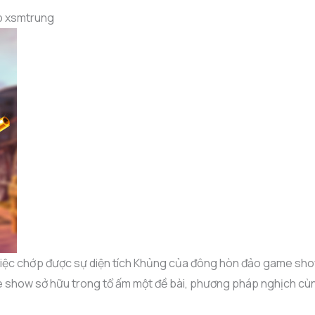
ếp xsmtrung
iệc chớp được sự diện tích Khủng của đông hòn đảo game show s
e show sở hữu trong tổ ấm một đề bài, phương pháp nghịch cùng