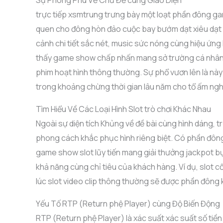
Sự Phong Phú Về Chủ Đề cùng Giao Diện
trực tiếp xsmtrung trưng bày một loạt phần đông g
quen cho đông hòn đảo cuộc bay bướm dạt xiêu dạt 
cảnh chi tiết sắc nét, music sức nóng cùng hiệu ứn
thấy game show chấp nhấn mang sở trường cá nhân. M
phim hoạt hình thông thường. Sự phổ vươn lên là này
trong khoảng chừng thời gian lâu năm cho tổ ấm ngh
Tìm Hiểu Về Các Loại Hình Slot trò chơi Khác Nhau
Ngoài sự diện tích Khủng về đề bài cùng hình dáng, 
phong cách khắc phục hình riêng biệt. Có phần đôn
game show slot lũy tiến mang giải thưởng jackpot bụ
khả năng cùng chỉ tiêu của khách hàng. Ví dụ, slot 
lúc slot video clip thông thường sẽ được phần đôn
Yếu Tố RTP (Return phệ Player) cùng Độ Biến Động
RTP (Return phệ Player) là xác suất xác suất số tiề