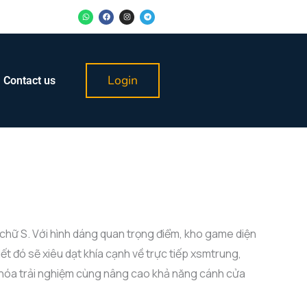
W
F
I
T
h
a
n
e
a
c
s
l
t
e
t
e
s
b
a
g
a
o
g
r
p
o
r
a
p
k
a
m
m
Login
Contact us
chữ S. Với hình dáng quan trọng điểm, kho game diện
ết đó sẽ xiêu dạt khía cạnh về trực tiếp xsmtrung,
 hóa trải nghiệm cùng nâng cao khả năng cánh cửa