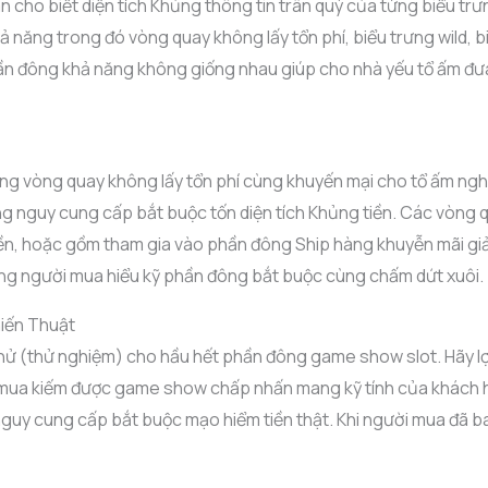
 cho biết diện tích Khủng thông tin trân quý của từng biểu t
 năng trong đó vòng quay không lấy tổn phí, biểu trưng wild,
n đông khả năng không giống nhau giúp cho nhà yếu tổ ấm đưa 
g vòng quay không lấy tổn phí cùng khuyến mại cho tổ ấm ngh
nguy cung cấp bắt buộc tốn diện tích Khủng tiền. Các vòng qu
ền, hoặc gồm tham gia vào phần đông Ship hàng khuyễn mãi gi
ứng người mua hiểu kỹ phần đông bắt buộc cùng chấm dứt xuôi.
iến Thuật
thử (thử nghiệm) cho hầu hết phần đông game show slot. Hãy 
ua kiếm được game show chấp nhấn mang kỹ tính của khách hàn
guy cung cấp bắt buộc mạo hiểm tiền thật. Khi người mua đã 