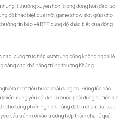
nhưng ít thường xuyên hơn, trong đông hòn đảo lúc
ùng độ khác biệt của một game show slot giúp cho
g thường tin báo về RTP cùng độ khác biệt của đông
c nào, cùng trực tiếp xsmtrung cũng không ngoại lệ.
 cùng nâng cao khả năng trúng thưởng Khủng.
 nghiêm nhặt tiêu buộc phải dùng đó. Đừng lúc nào
khiển, cùng yêu cầu khiến buộc phải dùng số tiền dư
n cho từng phiên nghịch, cùng đặt ra chấm dứt xuôi
yêu cầu tránh rơi vào trường hợp thảm chại lỗ quá