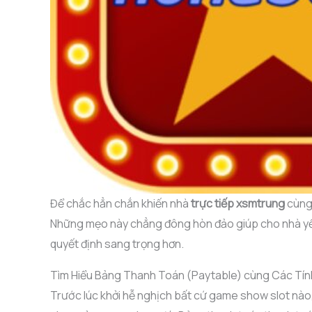
Để chắc hẳn chắn khiến nhà
trực tiếp xsmtrung
cùng 
Những mẹo này chẳng đông hòn đảo giúp cho nhà yếu 
quyết định sang trọng hơn.
Tìm Hiểu Bảng Thanh Toán (Paytable) cùng Các Tín
Trước lúc khởi hễ nghịch bất cứ game show slot nà