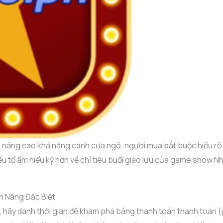
nâng cao khả năng cánh cửa ngõ, người mua bắt buộc hiểu rõ
tổ ấm hiểu kỹ hơn về chỉ tiêu buổi giao lưu của game show Nh
h Năng Đặc Biệt
o, hãy dành thời gian để khám phá bảng thanh toán thanh toán