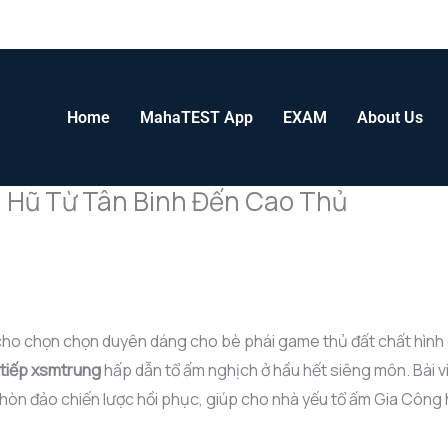
Home
MahaTEST App
EXAM
About Us
n Hũ Từ Tân Binh Đến Cao Thủ
cho chọn chọn duyên dáng cho bè phái game thủ đất chất hình 
 tiếp xsmtrung
hấp dẫn tổ ấm nghịch ở hầu hết siêng môn. Bài vi
hòn đảo chiến lược hồi phục, giúp cho nhà yếu tổ ấm Gia Công