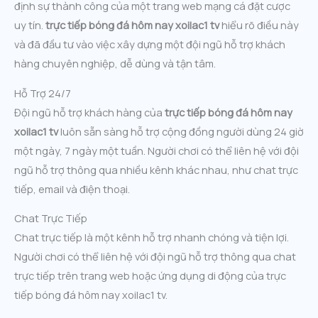
định sự thành công của một trang web mạng cá đặt cược
uy tín.
trực tiếp bóng đá hôm nay xoilac1 tv
hiểu rõ điều này
và đã đầu tư vào việc xây dựng một đội ngũ hỗ trợ khách
hàng chuyên nghiệp, dễ dùng và tận tâm.
Hỗ Trợ 24/7
Đội ngũ hỗ trợ khách hàng của
trực tiếp bóng đá hôm nay
xoilac1 tv
luôn sẵn sàng hỗ trợ cộng đồng người dùng 24 giờ
một ngày, 7 ngày một tuần. Người chơi có thể liên hệ với đội
ngũ hỗ trợ thông qua nhiều kênh khác nhau, như chat trực
tiếp, email và điện thoại.
Chat Trực Tiếp
Chat trực tiếp là một kênh hỗ trợ nhanh chóng và tiện lợi.
Người chơi có thể liên hệ với đội ngũ hỗ trợ thông qua chat
trực tiếp trên trang web hoặc ứng dụng di động của trực
tiếp bóng đá hôm nay xoilac1 tv.