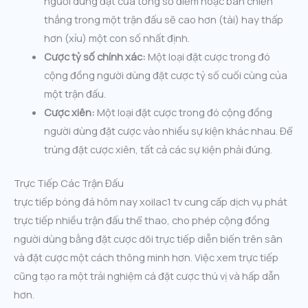
người dùng đặt cửa tổng số điểm hoặc bàn chiến
thắng trong một trận đấu sẽ cao hơn (tài) hay thấp
hơn (xỉu) một con số nhất định.
Cược tỷ số chính xác:
Một loại đặt cược trong đó
cộng đồng người dùng đặt cược tỷ số cuối cùng của
một trận đấu.
Cược xiên:
Một loại đặt cược trong đó cộng đồng
người dùng đặt cược vào nhiều sự kiện khác nhau. Để
trúng đặt cược xiên, tất cả các sự kiện phải đúng.
Trực Tiếp Các Trận Đấu
trực tiếp bóng đá hôm nay xoilac1 tv cung cấp dịch vụ phát
trực tiếp nhiều trận đấu thể thao, cho phép cộng đồng
người dùng bằng đặt cược dõi trực tiếp diễn biến trên sân
và đặt cược một cách thông minh hơn. Việc xem trực tiếp
cũng tạo ra một trải nghiệm cá đặt cược thú vị và hấp dẫn
hơn.