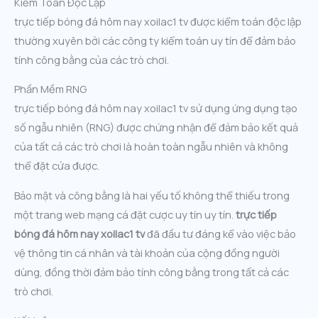
Kiểm Toán Độc Lập
trực tiếp bóng đá hôm nay xoilac1 tv được kiểm toán độc lập
thường xuyên bởi các công ty kiểm toán uy tín để đảm bảo
tính công bằng của các trò chơi.
Phần Mềm RNG
trực tiếp bóng đá hôm nay xoilac1 tv sử dụng ứng dụng tạo
số ngẫu nhiên (RNG) được chứng nhận để đảm bảo kết quả
của tất cả các trò chơi là hoàn toàn ngẫu nhiên và không
thể đặt cửa được.
Bảo mật và công bằng là hai yếu tố không thể thiếu trong
một trang web mạng cá đặt cược uy tín uy tín.
trực tiếp
bóng đá hôm nay xoilac1 tv
đã đầu tư đáng kể vào việc bảo
vệ thông tin cá nhân và tài khoản của cộng đồng người
dùng, đồng thời đảm bảo tính công bằng trong tất cả các
trò chơi.