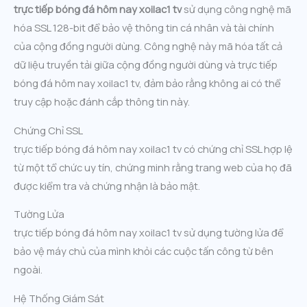
trực tiếp bóng đá hôm nay xoilac1 tv
sử dụng công nghệ mã
hóa SSL 128-bit để bảo vệ thông tin cá nhân và tài chính
của cộng đồng người dùng. Công nghệ này mã hóa tất cả
dữ liệu truyền tải giữa cộng đồng người dùng và trực tiếp
bóng đá hôm nay xoilac1 tv, đảm bảo rằng không ai có thể
truy cập hoặc đánh cắp thông tin này.
Chứng Chỉ SSL
trực tiếp bóng đá hôm nay xoilac1 tv có chứng chỉ SSL hợp lệ
từ một tổ chức uy tín, chứng minh rằng trang web của họ đã
được kiểm tra và chứng nhận là bảo mật.
Tường Lửa
trực tiếp bóng đá hôm nay xoilac1 tv sử dụng tường lửa để
bảo vệ máy chủ của mình khỏi các cuộc tấn công từ bên
ngoài.
Hệ Thống Giám Sát