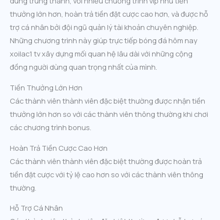
dùng trung thành, với nhiều chương trình vip như tiền
thưởng lớn hơn, hoàn trả tiền đặt cược cao hơn, và được hỗ
trợ cá nhân bởi đội ngũ quản lý tài khoản chuyên nghiệp.
Những chương trình này giúp trực tiếp bóng đá hôm nay
xoilac1 tv xây dựng mối quan hệ lâu dài với những cộng
đồng người dùng quan trọng nhất của mình.
Tiền Thưởng Lớn Hơn
Các thành viên thành viên đặc biệt thường được nhận tiền
thưởng lớn hơn so với các thành viên thông thường khi chơi
các chương trình bonus.
Hoàn Trả Tiền Cược Cao Hơn
Các thành viên thành viên đặc biệt thường được hoàn trả
tiền đặt cược với tỷ lệ cao hơn so với các thành viên thông
thường.
Hỗ Trợ Cá Nhân