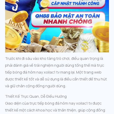
Trước khi đi sâu vào kho tàng trò chơi, điều quan trọng là
phải đánh giá về trải nghiệm người dùng tổng thể mà trực
tiếp bóng đá hôm nay xoilac1 tv mang lại. Một trang web
được thiết kế tốt và dễ sử dụng là điều cần thiết để thu hút
và giữ chân cộng đồng người dùng.
Thiết Kế Trực Quan, Dễ Điều Hướng
Giao diện của trực tiếp bóng đá hôm nay xoilac1 tv được
thiết kế một cách khoa học và thân thiện, giúp cộng đồng