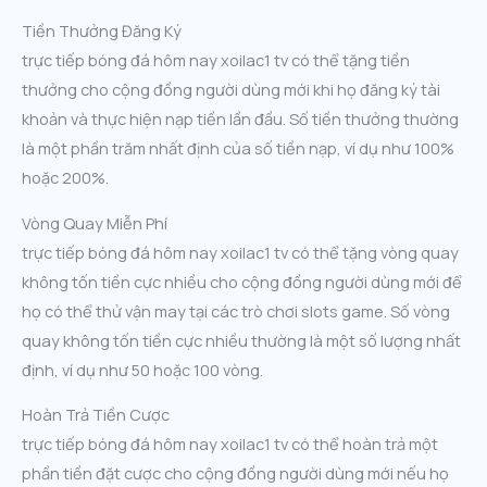
Tiền Thưởng Đăng Ký
trực tiếp bóng đá hôm nay xoilac1 tv có thể tặng tiền
thưởng cho cộng đồng người dùng mới khi họ đăng ký tài
khoản và thực hiện nạp tiền lần đầu. Số tiền thưởng thường
là một phần trăm nhất định của số tiền nạp, ví dụ như 100%
hoặc 200%.
Vòng Quay Miễn Phí
trực tiếp bóng đá hôm nay xoilac1 tv có thể tặng vòng quay
không tốn tiền cực nhiều cho cộng đồng người dùng mới để
họ có thể thử vận may tại các trò chơi slots game. Số vòng
quay không tốn tiền cực nhiều thường là một số lượng nhất
định, ví dụ như 50 hoặc 100 vòng.
Hoàn Trả Tiền Cược
trực tiếp bóng đá hôm nay xoilac1 tv có thể hoàn trả một
phần tiền đặt cược cho cộng đồng người dùng mới nếu họ