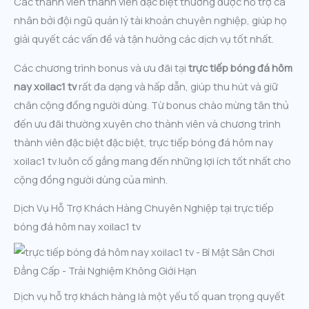
Các thành viên thành viên đặc biệt thường được hỗ trợ cá
nhân bởi đội ngũ quản lý tài khoản chuyên nghiệp, giúp họ
giải quyết các vấn đề và tận hưởng các dịch vụ tốt nhất.
Các chương trình bonus và ưu đãi tại
trực tiếp bóng đá hôm
nay xoilac1 tv
rất đa dạng và hấp dẫn, giúp thu hút và giữ
chân cộng đồng người dùng. Từ bonus chào mừng tân thủ
đến ưu đãi thường xuyên cho thành viên và chương trình
thành viên đặc biệt đặc biệt, trực tiếp bóng đá hôm nay
xoilac1 tv luôn cố gắng mang đến những lợi ích tốt nhất cho
cộng đồng người dùng của mình.
Dịch Vụ Hỗ Trợ Khách Hàng Chuyên Nghiệp tại trực tiếp
bóng đá hôm nay xoilac1 tv
Dịch vụ hỗ trợ khách hàng là một yếu tố quan trọng quyết