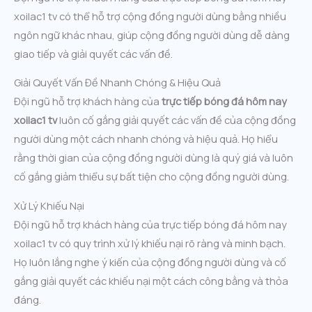
xoilac1 tv có thể hỗ trợ cộng đồng người dùng bằng nhiều
ngôn ngữ khác nhau, giúp cộng đồng người dùng dễ dàng
giao tiếp và giải quyết các vấn đề.
Giải Quyết Vấn Đề Nhanh Chóng & Hiệu Quả
Đội ngũ hỗ trợ khách hàng của
trực tiếp bóng đá hôm nay
xoilac1 tv
luôn cố gắng giải quyết các vấn đề của cộng đồng
người dùng một cách nhanh chóng và hiệu quả. Họ hiểu
rằng thời gian của cộng đồng người dùng là quý giá và luôn
cố gắng giảm thiểu sự bất tiện cho cộng đồng người dùng.
Xử Lý Khiếu Nại
Đội ngũ hỗ trợ khách hàng của trực tiếp bóng đá hôm nay
xoilac1 tv có quy trình xử lý khiếu nại rõ ràng và minh bạch.
Họ luôn lắng nghe ý kiến của cộng đồng người dùng và cố
gắng giải quyết các khiếu nại một cách công bằng và thỏa
đáng.