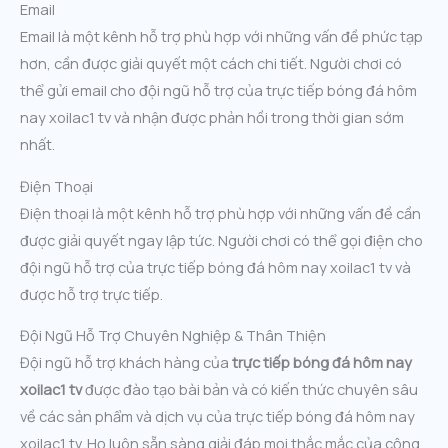
Email
Email là một kênh hỗ trợ phù hợp với những vấn đề phức tạp
hơn, cần được giải quyết một cách chi tiết. Người chơi có
thể gửi email cho đội ngũ hỗ trợ của trực tiếp bóng đá hôm
nay xoilac1 tv và nhận được phản hồi trong thời gian sớm
nhất.
Điện Thoại
Điện thoại là một kênh hỗ trợ phù hợp với những vấn đề cần
được giải quyết ngay lập tức. Người chơi có thể gọi điện cho
đội ngũ hỗ trợ của trực tiếp bóng đá hôm nay xoilac1 tv và
được hỗ trợ trực tiếp.
Đội Ngũ Hỗ Trợ Chuyên Nghiệp & Thân Thiện
Đội ngũ hỗ trợ khách hàng của
trực tiếp bóng đá hôm nay
xoilac1 tv
được đào tạo bài bản và có kiến thức chuyên sâu
về các sản phẩm và dịch vụ của trực tiếp bóng đá hôm nay
xoilac1 tv. Họ luôn sẵn sàng giải đáp mọi thắc mắc của cộng