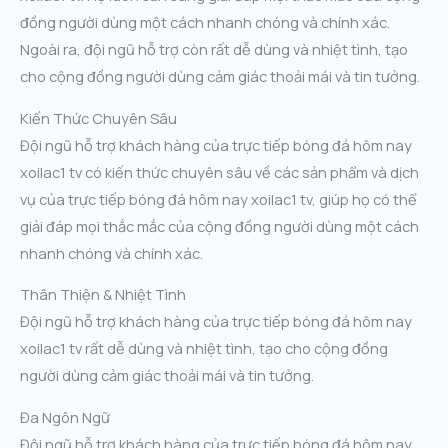
đồng người dùng một cách nhanh chóng và chính xác.
Ngoài ra, đội ngũ hỗ trợ còn rất dễ dùng và nhiệt tình, tạo
cho cộng đồng người dùng cảm giác thoải mái và tin tưởng.
Kiến Thức Chuyên Sâu
Đội ngũ hỗ trợ khách hàng của trực tiếp bóng đá hôm nay
xoilac1 tv có kiến thức chuyên sâu về các sản phẩm và dịch
vụ của trực tiếp bóng đá hôm nay xoilac1 tv, giúp họ có thể
giải đáp mọi thắc mắc của cộng đồng người dùng một cách
nhanh chóng và chính xác.
Thân Thiện & Nhiệt Tình
Đội ngũ hỗ trợ khách hàng của trực tiếp bóng đá hôm nay
xoilac1 tv rất dễ dùng và nhiệt tình, tạo cho cộng đồng
người dùng cảm giác thoải mái và tin tưởng.
Đa Ngôn Ngữ
Đội ngũ hỗ trợ khách hàng của trực tiếp bóng đá hôm nay