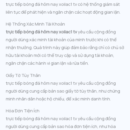
trực tiếp bóng đá hôm nay xoilac1 tv có hệ thống giám sát
liên tục để phát hiện và ngăn chặn các hoạt động gian lận.
Hệ Thống Xác Minh Tài Khoản
trực tiếp bóng đá hôm nay xoilac1 tv
yêu cầu cộng đồng
người dùng xác minh tài khoản của mình trước khi có thể
nhận thưởng. Quá trình này giúp đảm bảo rằng chỉ có chủ sở
hữu tài khoản mới có thể truy cập và sử dụng tài khoản,
ngăn chặn các hành vi gian lận và rửa tiền.
Giấy Tờ Tùy Thân
trực tiếp bóng đá hôm nay xoilac1 tv yêu cầu cộng đồng
người dùng cung cấp bản sao giấy tờ tùy thân, như chứng
minh nhân dân hoặc hộ chiếu, để xác minh danh tính.
Hóa Đơn Tiện Ích
trực tiếp bóng đá hôm nay xoilac1 tv yêu cầu cộng đồng
người dùng cung cấp bản sao hóa đơn tiện ích, như hóa