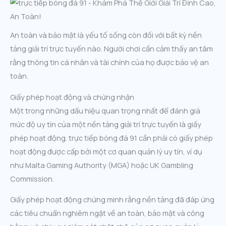
An toàn và bảo mật là yếu tố sống còn đối với bất kỳ nền
tảng giải trí trực tuyến nào. Người chơi cần cảm thấy an tâm
rằng thông tin cá nhân và tài chính của họ được bảo vệ an
toàn.
Giấy phép hoạt động và chứng nhận
Một trong những dấu hiệu quan trọng nhất để đánh giá
mức độ uy tín của một nền tảng giải trí trực tuyến là giấy
phép hoạt động. trực tiếp bóng đá 91 cần phải có giấy phép
hoạt động được cấp bởi một cơ quan quản lý uy tín, ví dụ
như Malta Gaming Authority (MGA) hoặc UK Gambling
Commission.
Giấy phép hoạt động chứng minh rằng nền tảng đã đáp ứng
các tiêu chuẩn nghiêm ngặt về an toàn, bảo mật và công