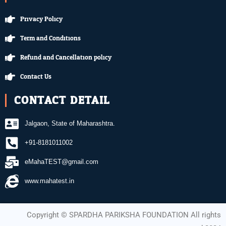
Privacy Policy
Term and Conditions
Refund and Cancellation policy
Contact Us
CONTACT DETAIL
Jalgaon, State of Maharashtra.
+91-8181011002
eMahaTEST@gmail.com
www.mahatest.in
Copyright ©️ SPARDHA PARIKSHA FOUNDATION All rights