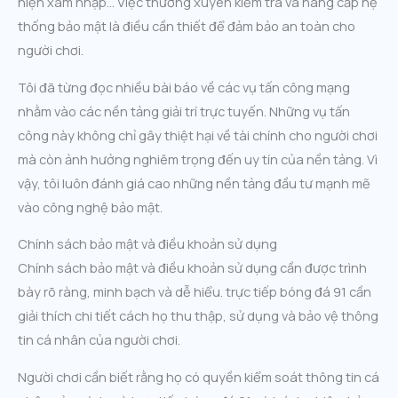
hiện xâm nhập… Việc thường xuyên kiểm tra và nâng cấp hệ
thống bảo mật là điều cần thiết để đảm bảo an toàn cho
người chơi.
Tôi đã từng đọc nhiều bài báo về các vụ tấn công mạng
nhằm vào các nền tảng giải trí trực tuyến. Những vụ tấn
công này không chỉ gây thiệt hại về tài chính cho người chơi
mà còn ảnh hưởng nghiêm trọng đến uy tín của nền tảng. Vì
vậy, tôi luôn đánh giá cao những nền tảng đầu tư mạnh mẽ
vào công nghệ bảo mật.
Chính sách bảo mật và điều khoản sử dụng
Chính sách bảo mật và điều khoản sử dụng cần được trình
bày rõ ràng, minh bạch và dễ hiểu. trực tiếp bóng đá 91 cần
giải thích chi tiết cách họ thu thập, sử dụng và bảo vệ thông
tin cá nhân của người chơi.
Người chơi cần biết rằng họ có quyền kiểm soát thông tin cá