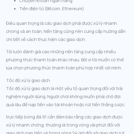
Chuyển khoản ngân hàng
Tiền điện tử (Bitcoin, Ethereum)
Điều quan trọng là các giao dịch phải được xử lý nhanh
chóng và an toàn. Nền tảng cũng nên cung cấp hướng dẫn
chi tiết về cách thực hiện các giao dịch.
Tôi luôn đánh giá cao những nền tảng cung cấp nhiều
phương thức thanh toán khác nhau. Bởi vì tôi muốn có thể
lựa chọn phương thức thanh toán phù hợp nhất với mình.
Tốc độ xử lý giao dịch
Tốc độ xử lý giao dịch là một yếu tố quan trọng đối với trải
nghiệm người dùng. Người chơi không muốn phải chờ đợi
quá lâu để nạp tiền vào tài khoản hoặc rút tiền thắng cược.
trực tiếp bóng đá 91 cần đảm bảo rằng các giao dịch được
xử lý nhanh chóng, thường là trong vòng vài phút đối với
giao dịch nạp tiền và trong vòng 24 giờ đối với giao dịch rút