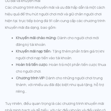
Ưu đãi và khuyến mãi
Các chương trình khuyến mãi và ưu đãi hấp dẫn là một cách
hiệu quả để thu hút người chơi mới và giữ chân người chơi
hiện tại. trực tiếp bóng đá 91 cần cung cấp các chương trình
khuyến mãi đa dạng, bao gồm:
Khuyến mãi chào mừng:
Dành cho người chơi mới
đăng ký tài khoản.
Khuyến mãi nạp tiền:
Tặng thêm phần trăm giá trị khi
người chơi nạp tiền vào tài khoản.
Hoàn trả tiền cược:
Hoàn trả một phần tiền cược thua
cho người chơi.
Chương trình VIP:
Dành cho những người chơi trung
thành, với nhiều ưu đãi đặc biệt như quà tặng, hỗ trợ
riêng…
Tuy nhiên, điều quan trọng là các chương trình khuyến mãi
phải minh bạch và dễ hiểu, với các điều khoản và điều kiện rõ