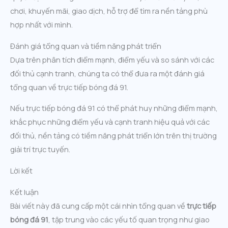
chơi, khuyến mãi, giao dịch, hỗ trợ để tìm ra nền tảng phù
hợp nhất với mình.
Đánh giá tổng quan và tiềm năng phát triển
Dựa trên phân tích điểm mạnh, điểm yếu và so sánh với các
đối thủ cạnh tranh, chúng ta có thể đưa ra một đánh giá
tổng quan về trực tiếp bóng đá 91.
Nếu trực tiếp bóng đá 91 có thể phát huy những điểm mạnh,
khắc phục những điểm yếu và cạnh tranh hiệu quả với các
đối thủ, nền tảng có tiềm năng phát triển lớn trên thị trường
giải trí trực tuyến.
Lời kết
Kết luận
Bài viết này đã cung cấp một cái nhìn tổng quan về
trực tiếp
bóng đá 91
, tập trung vào các yếu tố quan trọng như giao