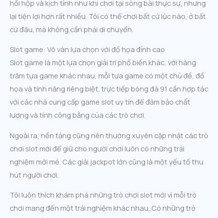
hồi hộp và kịch tính như khi chơi tại sòng bài thực sự, nhưng
lại tiện lợi hơn rất nhiều. Tôi có thể chơi bất cứ lúc nào, ở bất
cứ đâu, mà không cần phải di chuyển.
Slot game: Vô vàn lựa chọn với đồ họa đỉnh cao
Slot game là một lựa chọn giải trí phổ biến khác, với hàng
trăm tựa game khác nhau, mỗi tựa game có một chủ đề, đồ
họa và tính năng riêng biệt. trực tiếp bóng đá 91 cần hợp tác
với các nhà cung cấp game slot uy tín để đảm bảo chất
lượng và tính công bằng của các trò chơi.
Ngoài ra, nền tảng cũng nên thường xuyên cập nhật các trò
chơi slot mới để giữ cho người chơi luôn có những trải
nghiệm mới mẻ. Các giải jackpot lớn cũng là một yếu tố thu
hút người chơi.
Tôi luôn thích khám phá những trò chơi slot mới vì mỗi trò
chơi mang đến một trải nghiệm khác nhau. Có những trò