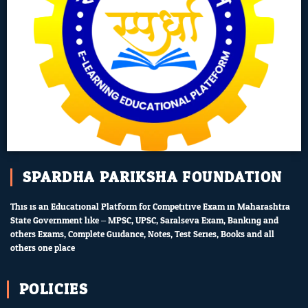
SPARDHA PARIKSHA FOUNDATION
This is an Educational Platform for Competitive Exam in Maharashtra
State Government like – MPSC, UPSC, Saralseva Exam, Banking and
others Exams, Complete Guidance, Notes, Test Series, Books and all
others one place.
POLICIES