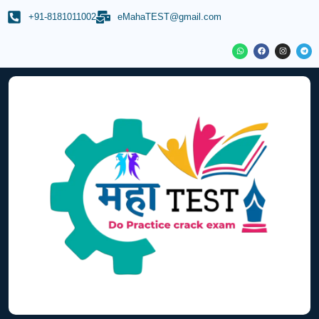
Skip
+91-8181011002
eMahaTEST@gmail.com
to
W
F
I
T
content
h
a
n
e
a
c
s
l
t
e
t
e
s
b
a
g
a
o
g
r
p
o
r
a
p
k
a
m
m