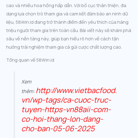
cao và nhiều hoa hồng hấp dẫn. Với bố cục thân thiện, đa
dạng lựa chọn trò tham gia và cam kết đảm bảo an ninh dữ
liệu, 58Win.id đang trở thành điểm đến yêu thích của hàng
triệu người tham gia trên toàn cầu. Bài viết này sẽ khám phá
sâu về nền tảng này, giúp bạn hiểu rõ hơn về cách tận
hưởng trải nghiệm tham gia cá gửi cược chất lượng cao.
Tổng quan về 58Win.id
Xem
http://www.vietbacfood.
thêm:
vn/wp-tags/ca-cuoc-truc-
tuyen-https-vn88aii-com-
co-hoi-thang-lon-dang-
cho-ban-05-06-2025