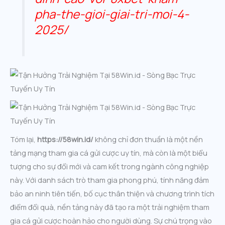
pha-the-gioi-giai-tri-moi-4-
2025/
Tóm lại,
https://58win.id/
không chỉ đơn thuần là một nền
tảng mạng tham gia cá gửi cược uy tín, mà còn là một biểu
tượng cho sự đổi mới và cam kết trong ngành công nghiệp
này. Với danh sách trò tham gia phong phú, tính năng đảm
bảo an ninh tiên tiến, bố cục thân thiện và chương trình tích
điểm đổi quà, nền tảng này đã tạo ra một trải nghiệm tham
gia cá gửi cược hoàn hảo cho người dùng. Sự chú trọng vào