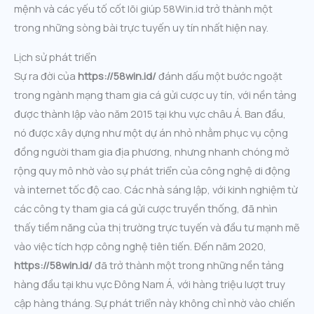
mệnh và các yếu tố cốt lõi giúp 58Win.id trở thành một
trong những sòng bài trực tuyến uy tín nhất hiện nay.
Lịch sử phát triển
Sự ra đời của
https://58win.id/
đánh dấu một bước ngoặt
trong ngành mạng tham gia cá gửi cược uy tín, với nền tảng
được thành lập vào năm 2015 tại khu vực châu Á. Ban đầu,
nó được xây dựng như một dự án nhỏ nhằm phục vụ cộng
đồng người tham gia địa phương, nhưng nhanh chóng mở
rộng quy mô nhờ vào sự phát triển của công nghệ di động
và internet tốc độ cao. Các nhà sáng lập, với kinh nghiệm từ
các công ty tham gia cá gửi cược truyền thống, đã nhìn
thấy tiềm năng của thị trường trực tuyến và đầu tư mạnh mẽ
vào việc tích hợp công nghệ tiên tiến. Đến năm 2020,
https://58win.id/
đã trở thành một trong những nền tảng
hàng đầu tại khu vực Đông Nam Á, với hàng triệu lượt truy
cập hàng tháng. Sự phát triển này không chỉ nhờ vào chiến