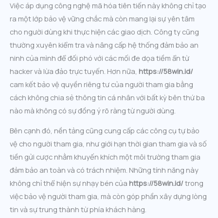
Việc áp dụng công nghệ mã hóa tiên tiến này không chỉ tạo
ra một lớp bảo vệ vững chắc mà còn mang lại sự yên tâm
cho người dùng khi thực hiện các giao dịch. Công ty cũng
thường xuyên kiểm tra và nâng cấp hệ thống đảm bảo an
ninh của mình để đối phó với các mối đe dọa tiềm ẩn từ
hacker và lừa đảo trực tuyến. Hơn nữa,
https://58win.id/
cam kết bảo vệ quyền riêng tư của người tham gia bằng
cách không chia sẻ thông tin cá nhân với bất kỳ bên thứ ba
nào mà không có sự đồng ý rõ ràng từ người dùng.
Bên cạnh đó, nền tảng cũng cung cấp các công cụ tự bảo
vệ cho người tham gia, như giới hạn thời gian tham gia và số
tiền gửi cược nhằm khuyến khích một môi trường tham gia
đảm bảo an toàn và có trách nhiệm. Những tính năng này
không chỉ thể hiện sự nhạy bén của
https://58win.id/
trong
việc bảo vệ người tham gia, mà còn góp phần xây dựng lòng
tin và sự trung thành từ phía khách hàng.