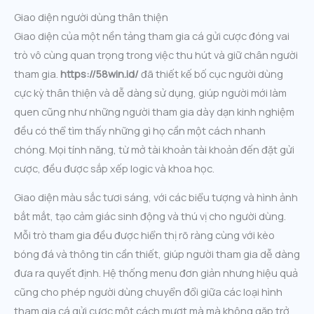
Giao diện người dùng thân thiện
Giao diện của một nền tảng tham gia cá gửi cược đóng vai
trò vô cùng quan trọng trong việc thu hút và giữ chân người
tham gia.
https://58win.id/
đã thiết kế bố cục người dùng
cực kỳ thân thiện và dễ dàng sử dụng, giúp người mới làm
quen cũng như những người tham gia dày dạn kinh nghiệm
đều có thể tìm thấy những gì họ cần một cách nhanh
chóng. Mọi tính năng, từ mở tài khoản tài khoản đến đặt gửi
cược, đều được sắp xếp logic và khoa học.
Giao diện màu sắc tươi sáng, với các biểu tượng và hình ảnh
bắt mắt, tạo cảm giác sinh động và thú vị cho người dùng.
Mỗi trò tham gia đều được hiển thị rõ ràng cùng với kèo
bóng đá và thông tin cần thiết, giúp người tham gia dễ dàng
đưa ra quyết định. Hệ thống menu đơn giản nhưng hiệu quả
cũng cho phép người dùng chuyển đổi giữa các loại hình
tham gia cá gửi cược một cách mượt mà mà không gặp trở