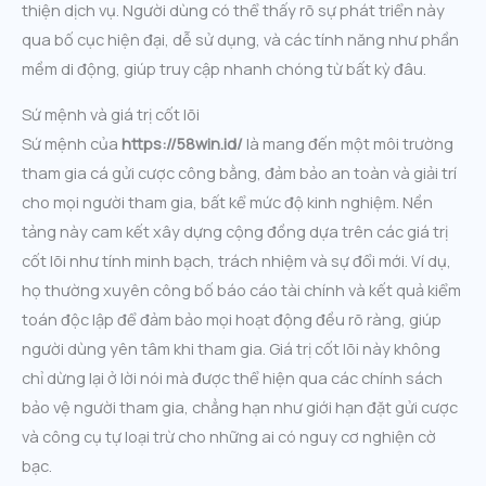
thiện dịch vụ. Người dùng có thể thấy rõ sự phát triển này
qua bố cục hiện đại, dễ sử dụng, và các tính năng như phần
mềm di động, giúp truy cập nhanh chóng từ bất kỳ đâu.
Sứ mệnh và giá trị cốt lõi
Sứ mệnh của
https://58win.id/
là mang đến một môi trường
tham gia cá gửi cược công bằng, đảm bảo an toàn và giải trí
cho mọi người tham gia, bất kể mức độ kinh nghiệm. Nền
tảng này cam kết xây dựng cộng đồng dựa trên các giá trị
cốt lõi như tính minh bạch, trách nhiệm và sự đổi mới. Ví dụ,
họ thường xuyên công bố báo cáo tài chính và kết quả kiểm
toán độc lập để đảm bảo mọi hoạt động đều rõ ràng, giúp
người dùng yên tâm khi tham gia. Giá trị cốt lõi này không
chỉ dừng lại ở lời nói mà được thể hiện qua các chính sách
bảo vệ người tham gia, chẳng hạn như giới hạn đặt gửi cược
và công cụ tự loại trừ cho những ai có nguy cơ nghiện cờ
bạc.