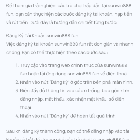
Để tham gia trải nghiệm các trò chơi hấp dẫn tại sunwin888
fun, bạn cần thực hiện các bước đăng ký tài khoản, nạp tiền
và rút tiền. Dưới đây là hướng dẫn chi tiết từng bước:
Đăng Ký Tài Khoản sunwin888 fun
Việc đăng ký tài khoản sunwin888 fun rất đơn giản và nhanh
chóng. Bạn có thể thực hiện theo các bước sau:
Truy cập vào trang web chính thức của sunwin888
fun hoặc tải ứng dụng sunwin888 fun về điện thoại.
Nhấn vào nút “Đăng ký” ở góc trên bên phải màn hình.
Điền đầy đủ thông tin vào các ô trống, bao gồm: tên
đăng nhập, mật khẩu, xác nhận mật khẩu, số điện
thoại.
Nhấn vào nút “Đăng ký” để hoàn tất quá trình.
Sau khi đăng ký thành công, bạn có thể đăng nhập vào tài
khoản và bắt đầu khám phá các trò chơi tại sunwin888 fun.