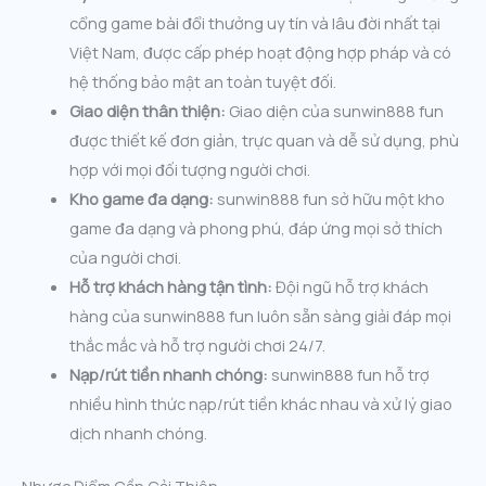
cổng game bài đổi thưởng uy tín và lâu đời nhất tại
Việt Nam, được cấp phép hoạt động hợp pháp và có
hệ thống bảo mật an toàn tuyệt đối.
Giao diện thân thiện:
Giao diện của sunwin888 fun
được thiết kế đơn giản, trực quan và dễ sử dụng, phù
hợp với mọi đối tượng người chơi.
Kho game đa dạng:
sunwin888 fun sở hữu một kho
game đa dạng và phong phú, đáp ứng mọi sở thích
của người chơi.
Hỗ trợ khách hàng tận tình:
Đội ngũ hỗ trợ khách
hàng của sunwin888 fun luôn sẵn sàng giải đáp mọi
thắc mắc và hỗ trợ người chơi 24/7.
Nạp/rút tiền nhanh chóng:
sunwin888 fun hỗ trợ
nhiều hình thức nạp/rút tiền khác nhau và xử lý giao
dịch nhanh chóng.
Nhược Điểm Cần Cải Thiện