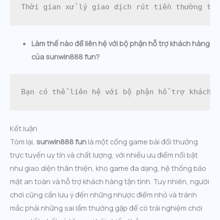
Làm thế nào để liên hệ với bộ phận hỗ trợ khách hàng
của sunwin888 fun?
Kết luận
Tóm lại,
sunwin888 fun
là một cổng game bài đổi thưởng
trực tuyến uy tín và chất lượng, với nhiều ưu điểm nổi bật
như giao diện thân thiện, kho game đa dạng, hệ thống bảo
mật an toàn và hỗ trợ khách hàng tận tình. Tuy nhiên, người
chơi cũng cần lưu ý đến những nhược điểm nhỏ và tránh
mắc phải những sai lầm thường gặp để có trải nghiệm chơi