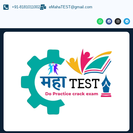
Skip
+91-8181011002
eMahaTEST@gmail.com
to
W
F
I
T
content
h
a
n
e
a
c
s
l
t
e
t
e
s
b
a
g
a
o
g
r
p
o
r
a
p
k
a
m
m