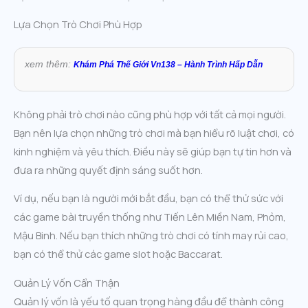
Lựa Chọn Trò Chơi Phù Hợp
xem thêm:
Khám Phá Thế Giới Vn138 – Hành Trình Hấp Dẫn
Không phải trò chơi nào cũng phù hợp với tất cả mọi người.
Bạn nên lựa chọn những trò chơi mà bạn hiểu rõ luật chơi, có
kinh nghiệm và yêu thích. Điều này sẽ giúp bạn tự tin hơn và
đưa ra những quyết định sáng suốt hơn.
Ví dụ, nếu bạn là người mới bắt đầu, bạn có thể thử sức với
các game bài truyền thống như Tiến Lên Miền Nam, Phỏm,
Mậu Binh. Nếu bạn thích những trò chơi có tính may rủi cao,
bạn có thể thử các game slot hoặc Baccarat.
Quản Lý Vốn Cẩn Thận
Quản lý vốn là yếu tố quan trọng hàng đầu để thành công