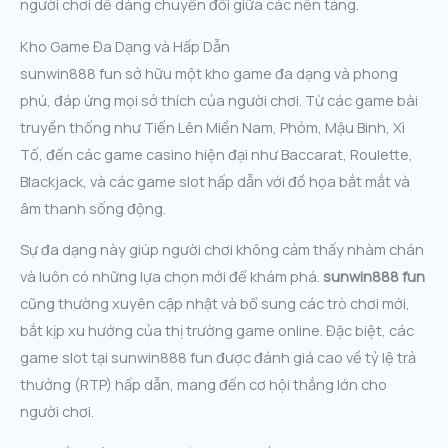
người chơi dễ dàng chuyển đổi giữa các nền tảng.
Kho Game Đa Dạng và Hấp Dẫn
sunwin888 fun sở hữu một kho game đa dạng và phong
phú, đáp ứng mọi sở thích của người chơi. Từ các game bài
truyền thống như Tiến Lên Miền Nam, Phỏm, Mậu Binh, Xì
Tố, đến các game casino hiện đại như Baccarat, Roulette,
Blackjack, và các game slot hấp dẫn với đồ họa bắt mắt và
âm thanh sống động.
Sự đa dạng này giúp người chơi không cảm thấy nhàm chán
và luôn có những lựa chọn mới để khám phá.
sunwin888 fun
cũng thường xuyên cập nhật và bổ sung các trò chơi mới,
bắt kịp xu hướng của thị trường game online. Đặc biệt, các
game slot tại sunwin888 fun được đánh giá cao về tỷ lệ trả
thưởng (RTP) hấp dẫn, mang đến cơ hội thắng lớn cho
người chơi.