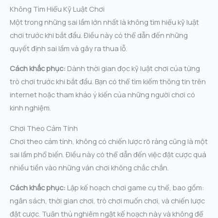
Không Tìm Hiểu Kỹ Luật Chơi
Một trong những sai lầm lớn nhất là không tìm hiểu kỹ luật
chơi trước khi bắt đầu. Điều này có thể dẫn đến những
quyết định sai lầm và gây ra thua lỗ.
Cách khắc phục:
Dành thời gian đọc kỹ luật chơi của từng
trò chơi trước khi bắt đầu. Bạn có thể tìm kiếm thông tin trên
internet hoặc tham khảo ý kiến của những người chơi có
kinh nghiệm.
Chơi Theo Cảm Tính
Chơi theo cảm tính, không có chiến lược rõ ràng cũng là một
sai lầm phổ biến. Điều này có thể dẫn đến việc đặt cược quá
nhiều tiền vào những ván chơi không chắc chắn.
Cách khắc phục:
Lập kế hoạch chơi game cụ thể, bao gồm:
ngân sách, thời gian chơi, trò chơi muốn chơi, và chiến lược
đặt cược. Tuân thủ nghiêm ngặt kế hoạch này và không để