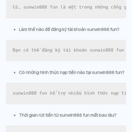
Làm thế nào để đăng ký tài khoản sunwin888 fun?
Có những hình thức nạp tiền nào tại sunwin888 fun?
Thời gian rút tiền từ sunwin888 fun mất bao lâu?