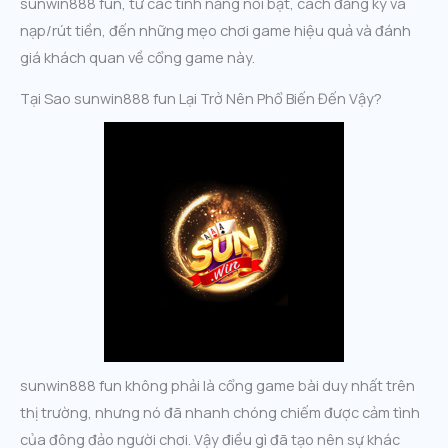
sunwin888 fun, từ các tính năng nổi bật, cách đăng ký và
nạp/rút tiền, đến những mẹo chơi game hiệu quả và đánh
giá khách quan về cổng game này.
Tại Sao sunwin888 fun Lại Trở Nên Phổ Biến Đến Vậy?
sunwin888 fun không phải là cổng game bài duy nhất trên
thị trường, nhưng nó đã nhanh chóng chiếm được cảm tình
của đông đảo người chơi. Vậy điều gì đã tạo nên sự khác