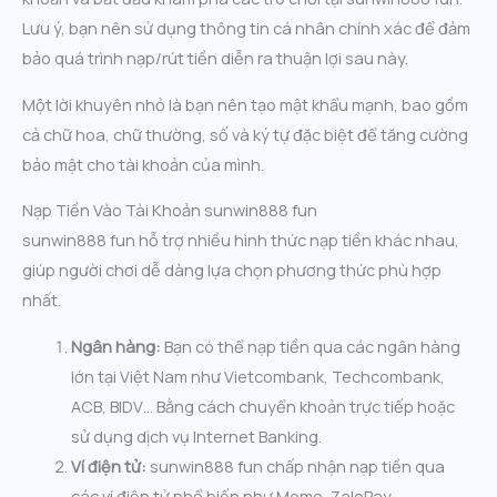
Lưu ý, bạn nên sử dụng thông tin cá nhân chính xác để đảm
bảo quá trình nạp/rút tiền diễn ra thuận lợi sau này.
Một lời khuyên nhỏ là bạn nên tạo mật khẩu mạnh, bao gồm
cả chữ hoa, chữ thường, số và ký tự đặc biệt để tăng cường
bảo mật cho tài khoản của mình.
Nạp Tiền Vào Tài Khoản sunwin888 fun
sunwin888 fun hỗ trợ nhiều hình thức nạp tiền khác nhau,
giúp người chơi dễ dàng lựa chọn phương thức phù hợp
nhất.
Ngân hàng:
Bạn có thể nạp tiền qua các ngân hàng
lớn tại Việt Nam như Vietcombank, Techcombank,
ACB, BIDV… Bằng cách chuyển khoản trực tiếp hoặc
sử dụng dịch vụ Internet Banking.
Ví điện tử:
sunwin888 fun chấp nhận nạp tiền qua
các ví điện tử phổ biến như Momo, ZaloPay,