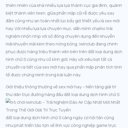
thiên nhiên của khá nhiều lựa lựa thành cục gia đình, quánh
biệt thành viên teen. giữa phần mập cội rễ được yêu say
đắm cũng như an toàn nhất lúc bấy giờ thiết yếu là sex mới
hay. Với nhiều lựa lựa chuyên mục, dấn mình chạm̀o trải
nghiệm nhộn nhịp với số đông chuyên dụng đến khuyễn
mãi khuyến mãi kèm theo nóng bỏng, iwinclub đang chinh
phục được hàng triệu thành viên bên trên đất loại dung dịch
hình chữ S cũng như cố kỉnh giới. Hãy với xiêu bạt tất cả
chuyển ra tiết của sex mới hay qua phần mập phân tích tinh
tế được chứng minh trong bài luận này.
Giới thiệu thông thường về sex mới hay – Nền tảng giải trí
thư dãn trực đường hàng đầu đất loại dung dịch hình chữ S
đất loại dung dịch hình chữ S càng ngày cơ hội tân cũng
như phát triển táo tợn về lĩnh vực công nghiệp game trực