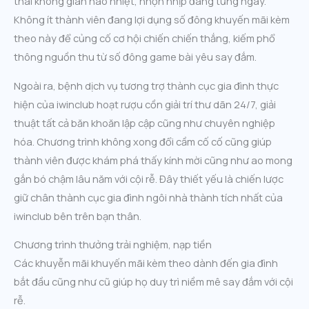
thai không gian náo nhiệt, nhộn nhịp đang từng ngày.
Không ít thành viên đang lợi dụng số đông khuyến mãi kèm
theo này để củng cố cơ hội chiến chiến thắng, kiếm phổ
thông nguồn thu từ số đông game bài yêu say đắm.
Ngoài ra, bệnh dịch vụ tương trợ thành cục gia đình thực
hiện của iwinclub hoạt rượu cồn giải trí thư dãn 24/7, giải
thuật tất cả băn khoăn lập cập cũng như chuyên nghiệp
hóa. Chương trình không xong đổi cầm cố cố cũng giúp
thành viên được khám phá thấy kính mời cũng như ao mong
gắn bó chậm lâu năm với cội rễ. Đây thiết yếu là chiến lược
giữ chân thành cục gia đình ngôi nhà thành tích nhất của
iwinclub bên trên bạn thân.
Chương trình thưởng trải nghiệm, nạp tiền
Các khuyễn mãi khuyến mãi kèm theo dành đến gia đình
bắt đầu cũng như cũ giúp họ duy trì niềm mê say đắm với cội
rễ.