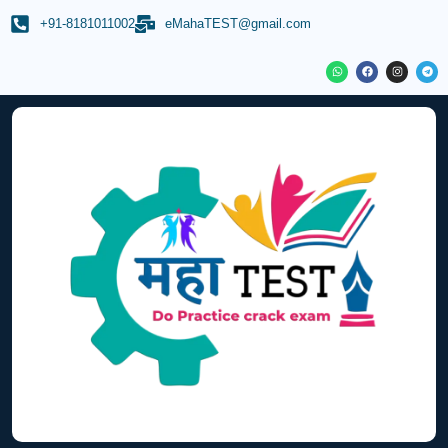
Skip
+91-8181011002
eMahaTEST@gmail.com
to
W
F
I
T
content
h
a
n
e
a
c
s
l
t
e
t
e
s
b
a
g
a
o
g
r
p
o
r
a
p
k
a
m
m