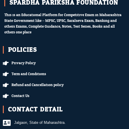
SPARDHA PARIKSHA FOUNDATION
This is an Educational Platform for Competitive Exam in Maharashtra
State Government like – MPSC, UPSC, Saralseva Exam, Banking and
others Exams, Complete Guidance, Notes, Test Series, Books and all
others one place.
POLICIES
Privacy Policy
Term and Conditions
Refund and Cancellation policy
Contact Us
CONTACT DETAIL
Jalgaon, State of Maharashtra.