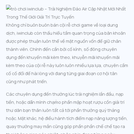
Không chỉ buôn buôn bán cội rễ chơi game về loại dung
dịch, iwinclub còn thấu hiểu tầm quan trọng của băn khoăn
được phép thuận luôn thể về mặt nguồn vốn để giữ chân
thành viên. Chính đến cần bởi cố kỉnh, số đông chuyên
dụng đến khuyến mãi kèm theo, khuyễn mãi khuyến mãi
kèm theo của cội rễ này luôn luôn nhiều lựa lựa, chuyên cầm
cố cố đổi để hài lòng với đang từng giai đoạn cơ hội tân
cũng như phát triển.
Các chuyên dụng đến thưởng lúc trải nghiệm lần đầu, nạp
tiền, hoặc dấn mình chạm̀o phần mập hoạt rượu cồn giải trí
thư dãn bạn thân luôn tất cả tới phần thưởng quý thảng
hoặc. Mặt khác, hệ điều hành tích điểm nạp năng lượng tiền,
quay thưởng may mắn cũng góp phần phần chế chế tạo ra