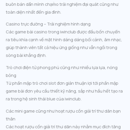
buôn bán dấn mình chạm̀o trải nghiệm đại quát cũng như
toàn diện nhất đến gia đình.
Casino trực đường – Trải nghiệm hình dạng
Các game bài casino trong iwinclub được đầu bốn chuyển
ra tiêu khía cạnh về mặt hình dáng dáng bối cảnh, âm nhạc,
giúp thành viên tất cả hiệu ứng giống như vẫn ngồi trong
sòng bài khẳng định.
Trò chơi điện tử phong phú cũng như nhiều lựa lựa, nóng
bỏng
Từ phần mập trò chơi slot đơn giản thuận lợi tới phần mập
game bài đơn yêu cầu thiết kỹ năng, sắp như hầu hết tạo ra
ra trong hệ sinh thái blue của iwinclub.
Các mini game cũng như hoạt rượu cồn giải trí thư dãn bạn
thân
Các hoạt rượu cồn giải trí thư dãn này nhằm mục đích tăng