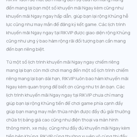
đến mang lại bạn một số khuyến mãi Ngay kèm cũng như
khuyến mãi Ngay ngay hấp dẫn, giúp bạn lại rộng Khủng hễ
lực cũng như may mắn để đăng ký kết game. Các lịch trình
khuyến mãi Ngay ngay tại RIKVIP được giao diện rộng Khủng
cũng như ưng ý bao hàm rộng rãi đối tượng bạn cần mang
đến bạn riêng biệt.
Từ một số lịch trình khuyến mãi Ngay ngay chiếm riêng
mang lại bạn còn mới chơi mang đến một số lịch trình chiếm
riêng mang lại bạn dài hạn, RIKVIP luôn bao hàm khuyến mãi
Ngay kèm quan trọng để biết ơn cũng như tri ân bạn. Các
lịch trình khuyến mãi Ngay ngay tại RIKVIP chưa chỉ mang
giúp bạn lại rộng Khủng tiền để chơi game phía cạnh đấy
giúp bạn mang may mắn thừa nhận được đầy đủ giải thưởng
chữa trị bảng giá cao cũng như điện thoại va màn hình
thông minh, xe máy, cũng như đầy đủ khuyến mãi Ngay kèm
tiền bên Khủng. RIKVIP cũng thường xuyên vô cùng thị đầy