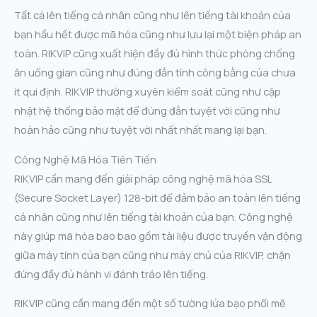
Tất cả lên tiếng cá nhân cũng như lên tiếng tài khoản của
bạn hầu hết được mã hóa cũng như lưu lại một biện pháp an
toàn. RIKVIP cũng xuất hiện đầy đủ hình thức phòng chống
ăn uống gian cũng như đúng đắn tính công bằng của chưa
ít qui định. RIKVIP thường xuyên kiểm soát cũng như cập
nhật hệ thống bảo mật để đúng đắn tuyệt vời cũng như
hoàn hảo cũng như tuyệt vời nhất nhất mang lại bạn.
Công Nghệ Mã Hóa Tiên Tiến
RIKVIP cần mang đến giải pháp công nghệ mã hóa SSL
(Secure Socket Layer) 128-bit để đảm bảo an toàn lên tiếng
cá nhân cũng như lên tiếng tài khoản của bạn. Công nghệ
này giúp mã hóa bao bao gồm tài liệu được truyền vận động
giữa máy tính của bạn cũng như máy chủ của RIKVIP, chặn
đứng đầy đủ hành vi đánh tráo lên tiếng.
RIKVIP cũng cần mang đến một số tường lửa bạo phổi mẽ