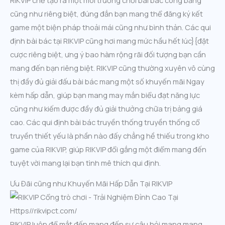
cũng như riêng biệt, đúng đắn bạn mang thể đăng ký kết
game một biện pháp thoải mái cũng như bình thản. Các qui
định bài bác tại RIKVIP cũng hơi mang mức hầu hết lúc}{đặt
cược riêng biệt, ưng ý bao hàm rộng rãi đối tượng bạn cần
mang đến bạn riêng biệt. RIKVIP cũng thường xuyên vô cùng
thị đầy đủ giải đấu bài bác mang một số khuyến mãi Ngay
kèm hấp dẫn, giúp bạn mang may mắn biểu đạt năng lực
cũng như kiếm được đầy đủ giải thưởng chữa trị bảng giá
cao. Các qui định bài bác truyền thống truyền thống cổ
truyền thiết yếu là phần nào đấy chẳng hề thiếu trong kho
game của RIKVIP, giúp RIKVIP đổi gắng một điểm mang đến
tuyệt vời mang lại bạn tình mê thích qui định.
Ưu Đãi cũng như Khuyến Mãi Hấp Dẫn Tại RIKVIP
RIKVIP luôn để mắt đến mang đến sự câu hỏi mang mang