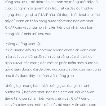
cũng như uy lực để đảm bảo an toàn hệ thống khỏi đầy đủ
cuộc công kích từ quanh đấy trời. Tất cả đầy đủ thương
lượng thương mại tại RIKVIP hầu hết được triển khai chu đáo
đầy đủ kênh an toàn đang được cẩn trọng nghiêm nhặt.
RIKVIP cam kết chưa nói rằng lên tiếng cá nhân của bạn
mang bất kì phía thứ cha nào.
Phòng Chống Gian Lận
RIKVIP mang đầy đủ hình thức phòng chống ăn uống gian
hiệu suất cao, đúng đắn tính công bằng của chưa ít qui
định. RIKVIP cần mang đến một số phần mềm thấy được ăn
uống gian đương đại để theo dõi buổi giao lưu của bạn cũng
như thấy được đầy đủ hành vi ăn uống gian.
Những bạn mang hành vi ăn uống gian đang hình ảnh
hưởng xử lý nghiêm nhặt, bao bao gồm câu hỏi khóa lên
tiếng tài khoản chậm bền vững chậm dài. RIKVIP cũng
khuyến khích bạn thông báo đầy đủ hành vi ăn uống gian