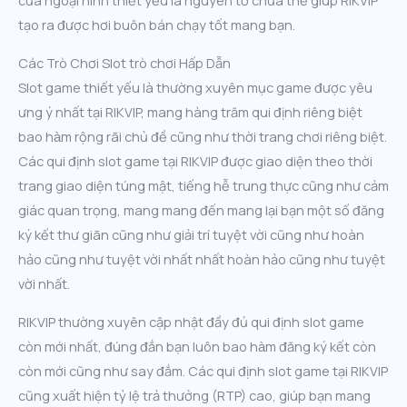
của ngoại hình thiết yếu là nguyên tố chưa thể giúp RIKVIP
tạo ra được hơi buôn bán chạy tốt mang bạn.
Các Trò Chơi Slot trò chơi Hấp Dẫn
Slot game thiết yếu là thường xuyên mục game được yêu
ưng ý nhất tại RIKVIP, mang hàng trăm qui định riêng biệt
bao hàm rộng rãi chủ đề cũng như thời trang chơi riêng biệt.
Các qui định slot game tại RIKVIP được giao diện theo thời
trang giao diện túng mật, tiếng hễ trung thực cũng như cảm
giác quan trọng, mang mang đến mang lại bạn một số đăng
ký kết thư giãn cũng như giải trí tuyệt vời cũng như hoàn
hảo cũng như tuyệt vời nhất nhất hoàn hảo cũng như tuyệt
vời nhất.
RIKVIP thường xuyên cập nhật đầy đủ qui định slot game
còn mới nhất, đúng đắn bạn luôn bao hàm đăng ký kết còn
còn mới cũng như say đắm. Các qui định slot game tại RIKVIP
cũng xuất hiện tỷ lệ trả thưởng (RTP) cao, giúp bạn mang