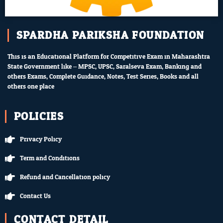
SPARDHA PARIKSHA FOUNDATION
This is an Educational Platform for Competitive Exam in Maharashtra
State Government like – MPSC, UPSC, Saralseva Exam, Banking and
others Exams, Complete Guidance, Notes, Test Series, Books and all
others one place.
POLICIES
Privacy Policy
Term and Conditions
Refund and Cancellation policy
Contact Us
CONTACT DETAIL