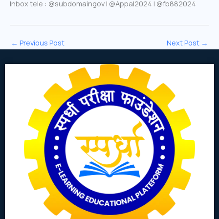
Inbox tele : @subdomaingov | @Appal2024 | @fb882024
←
Previous Post
Next Post
→