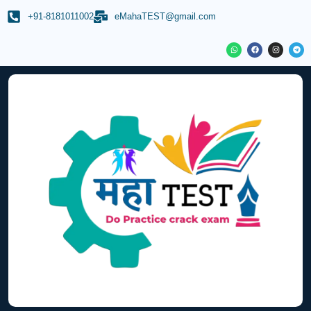
Skip
+91-8181011002
eMahaTEST@gmail.com
to
W
F
I
T
content
h
a
n
e
a
c
s
l
t
e
t
e
s
b
a
g
a
o
g
r
p
o
r
a
p
k
a
m
m