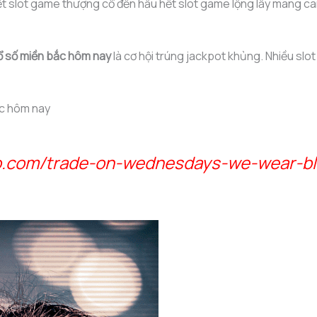
hết slot game thượng cổ đến hầu hết slot game lộng lẫy mang c
ổ số miền bắc hôm nay
là cơ hội trúng jackpot khủng. Nhiều sl
ắc hôm nay
o.com/trade-on-wednesdays-we-wear-bl