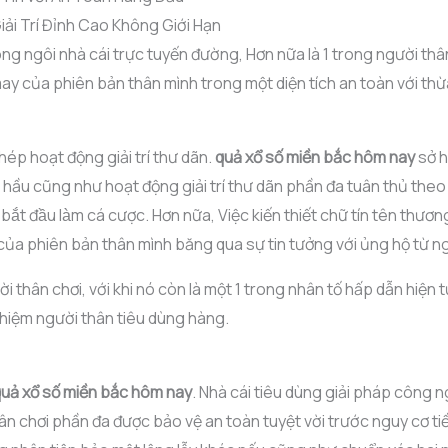
ong ngôi nhà cái trực tuyến đường, Hơn nữa là 1 trong người thân
 may của phiên bản thân mình trong một diện tích an toàn với thừ
hép hoạt động giải trí thư dãn.
quả xổ số miền bắc hôm nay
sở h
 hầu cũng như hoạt động giải trí thư dãn phần đa tuân thủ theo
ắt đầu làm cá cược. Hơn nữa, Việc kiến thiết chữ tín tên thương
ủa phiên bản thân mình băng qua sự tin tưởng với ủng hộ từ ng
 thân chơi, với khi nó còn là một 1 trong nhân tố hấp dẫn hiệ
nghiệm người thân tiêu dùng hàng.
uả xổ số miền bắc hôm nay
. Nhà cái tiêu dùng giải pháp công 
hân chơi phần đa được bảo vệ an toàn tuyệt vời trước nguy cơ t