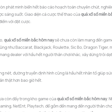
òn phát minh biển hết báo cáo hoạch toán chuyên chút, nghiên 
ược sáng suốt. Giao diện cá cược thể thao của
quả xổ số miền b
điểm với đặt cược.
no,
quả xổ số miền bắc hôm nay
sẽ chưa còn làm mang đến game t
ũng như Baccarat, Blackjack, Roulette, Sic Bo, Dragon Tiger, 
u mang dealer với hầu hết người thân chơi khác, xây dừng trôi d
g nét, đường truyền định hình cũng là hầu hết nhân tố giúp sứ
ân thật hơn bao giờ hết.
chưa còn đấy trong kho game của
quả xổ số miền bắc hôm nay
. 
ing, NetEnt, Playtech, để gồm đến mang đến người thân chơi 