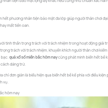
 nhân tiện bảo mật lộng lẫy khác nếu cũng như chuẩn xác hai 
hết phương nhân tiện bảo mật đa lớp giúp người thân chơi đại kh
 hay mất tiền oan.
ới tinh thần trọng trách với trách nhiệm trong hoạt động giải t
 trọng trách với trách nhiệm, khuyến khích người thân chơi kiểm
h bạc.
quả xổ số miền bắc hôm nay
cũng phát minh biển hết bề k
g cách dáng trừ.
a chỉ đơn giản là biểu hiện qua biển hết bề kế phía với điều kiệ
h vụ.
bắc hôm nay