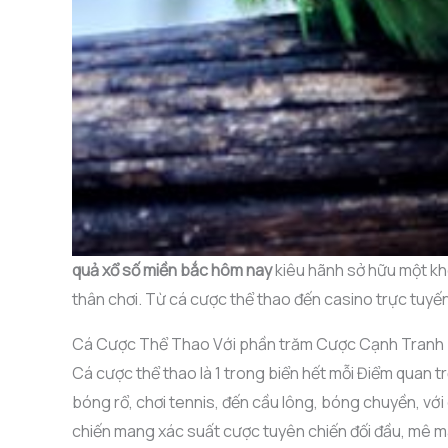
quả xổ số miền bắc hôm nay
kiêu hãnh sở hữu một kh
thân chơi. Từ cá cược thể thao đến casino trực tuyế
Cá Cược Thể Thao Với phần trăm Cược Cạnh Tranh
Cá cược thể thao là 1 trong biển hết mỗi Điểm quan t
bóng rổ, chơi tennis, đến cầu lông, bóng chuyền, với 
chiến mang xác suất cược tuyên chiến đối đầu, mê m