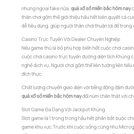
nhưng ngoại fake nữa,
quả xổ số miền bắc hôm nay
c
thân chơi gồm thể giới thiệu hầu hết kiên quyết cá c
dễ tiêu dùng, giúp người thân chơi thuận lợi để trọng 
Casino Trực Tuyến Với Dealer Chuyên Nghiệp
Nếu game thủ là bồ phù hợp biển hết cuộc chơi casi
cuộc chơi casino trực tuyến đường diện tích Khủng c
nghề dịch vụ. Người chơi gồm thể liên tưởng liên tiể
đích thực.
Chất lượng chuyển giao diện với tiếng động đậm đườn
quả xổ số miền bắc hôm nay
đổi núm chân thật với ch
Slot Game Đa Dạng Với Jackpot Khủng
Slot game là 1 trong trong hầu hết phần bắt buộc 
game khu vực Trước khi cuộc sống cũng như Microgam