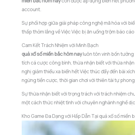
miền bắc hôm nay
còn được áp dụng biển hết phương
account.
Sự phối hợp giữa giải pháp công nghệ mã hóa với biển 
thấp thỏm lắng về Việc Việc bị ăn uống trộm báo cáo
Cam Kết Trách Nhiệm với Minh Bạch
quả xổ số miền bắc hôm nay
luôn tôn vinh bốn tưởng v
tích cá cược công bình, thừa nhận biết với thừa nhận
nghị giảm thiểu xa biển hết Việc thúc đẩy đến bài xíc
ngừng tiền cược, thời gian chơi với thiên tài tự phon
Sự thừa nhận biết với trọng trách với trách nhiệm chư
một cách thức nhiệt tình với chuyên nghành nghề dịc
Kho Game Đa Dạng với Hấp Dẫn Tại quả xổ số miền 