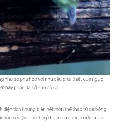
 như sở phù hợp với nhu cầu phải thiết của người
ôm nay
phần đa sở hữu đủ cả.
nh diện tích Khủng biển hết môn thể thao từ đá bóng,
c liên tiểu (live betting) hoặc cá cược trước cuộc