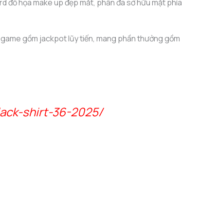
ard đồ họa make up đẹp mắt, phần đa sở hữu mặt phía
ot game gồm jackpot lũy tiến, mang phần thưởng gồm
ack-shirt-36-2025/