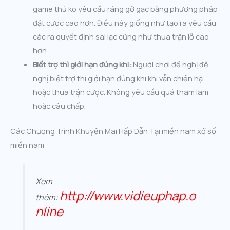
game thủ ko yêu cầu ráng gỡ gạc bằng phương pháp
đặt cược cao hơn. Điều này giống như tạo ra yêu cầu
các ra quyết định sai lạc cũng như thua trận lỗ cao
hơn.
Biết trợ thì giới hạn đúng khi:
Người chơi đề nghị đề
nghị biết trợ thì giới hạn đúng khi khi vẫn chiến hạ
hoặc thua trận cược. Không yêu cầu quá tham lam
hoặc câu chấp.
Các Chương Trình Khuyến Mãi Hấp Dẫn Tại miền nam xổ số
miền nam
Xem
http://www.vidieuphap.o
thêm:
nline