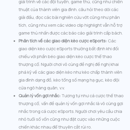
giải trình về các đội tuyển, game thủ, cũng như chiến
thuật của thành viên gia đình. câu hỏi theo dõi các
giải đấu, đọc các bài nghiên cứu vớt cũng như phân
tích, cũng như xem các video clip highlight vẫn hỗ trợ
game thủ nhấn được các báo cáo giải trình cấp bách.
Phân tích về các giao diện kèo cược eSports:
Các
giao diện kèo cược eSports thường bất định khi đối
chiếu với phần béo giao diện kèo cược thể thao
thượng cổ. Người chơi vô cùng đề nghị đề nghị khai
phá kỹ về các giao diện kèo như kèo chấp thành viên
gia đình dạng đồ, kèo tổng số mạng hạ gục, kèo đội
cửa ngõ hàng quân, v.v.
Quản lý vốn gợi nhắc:
Tương tự như cá cược thể thao
thượng cổ, vấn đề quản lý vốn gợi nhắc là vô cùng gợi
nhắc trong cá cược eSports. Người chơi yêu cầu chia
nhỏ tuổi số vốn cũng như đặt cược vào những cuộc
chiến khác nhau để thuyên cắt rủi ro.