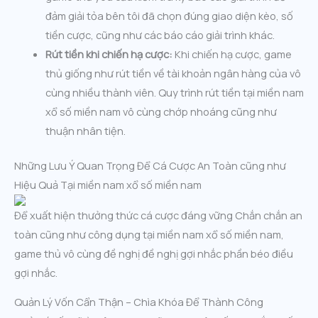
đảm giải tỏa bên tôi đã chọn đúng giao diện kèo, số
tiền cược, cũng như các báo cáo giải trình khác.
Rút tiền khi chiến hạ cược:
Khi chiến hạ cược, game
thủ giống như rút tiền về tài khoản ngân hàng của vô
cùng nhiều thành viên. Quy trình rút tiền tại miền nam
xổ số miền nam vô cùng chớp nhoáng cũng như
thuận nhân tiện.
Những Lưu Ý Quan Trọng Để Cá Cược An Toàn cũng như
Hiệu Quả Tại miền nam xổ số miền nam
Để xuất hiện thưởng thức cá cược đáng vững Chắn chắn an
toàn cũng như công dụng tại miền nam xổ số miền nam,
game thủ vô cùng đề nghị đề nghị gợi nhắc phần béo điều
gợi nhắc.
Quản Lý Vốn Cẩn Thận – Chìa Khóa Để Thành Công