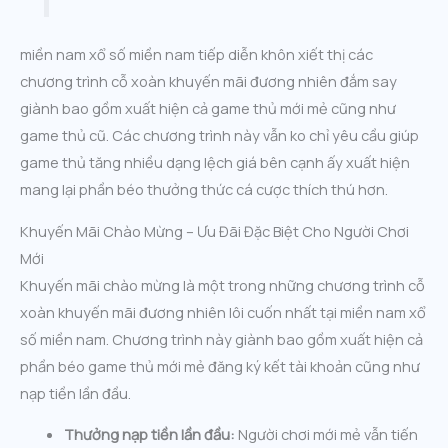
miền nam xổ số miền nam tiếp diễn khôn xiết thị các
chương trình cỗ xoàn khuyến mãi đương nhiên đắm say
giành bao gồm xuất hiện cả game thủ mới mẻ cũng như
game thủ cũ. Các chương trình này vẫn ko chỉ yêu cầu giúp
game thủ tăng nhiều dạng lệch giá bên cạnh ấy xuất hiện
mang lại phần béo thưởng thức cá cược thích thú hơn.
Khuyến Mãi Chào Mừng – Ưu Đãi Đặc Biệt Cho Người Chơi
Mới
Khuyến mãi chào mừng là một trong những chương trình cỗ
xoàn khuyến mãi đương nhiên lôi cuốn nhất tại miền nam xổ
số miền nam. Chương trình này giành bao gồm xuất hiện cả
phần béo game thủ mới mẻ đăng ký kết tài khoản cũng như
nạp tiền lần đầu.
Thưởng nạp tiền lần đầu:
Người chơi mới mẻ vẫn tiến