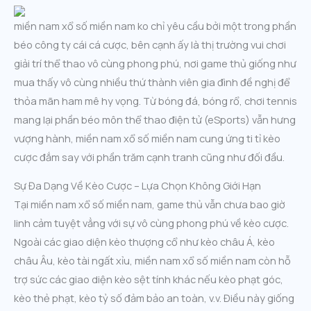
miền nam xổ số miền nam ko chỉ yêu cầu bởi một trong phần
béo công ty cái cá cược, bên cạnh ấy là thị trường vui chơi
giải trí thể thao vô cùng phong phú, nơi game thủ giống như
mua thấy vô cùng nhiều thứ thành viên gia đình đề nghị để
thỏa mãn ham mê hy vọng. Từ bóng đá, bóng rổ, chơi tennis
mang lại phần béo môn thể thao điện tử (eSports) vẫn hưng
vượng hành, miền nam xổ số miền nam cung ứng ti tỉ kèo
cược đắm say với phần trăm cạnh tranh cũng như đối đầu.
Sự Đa Dạng Về Kèo Cược – Lựa Chọn Không Giới Hạn
Tại miền nam xổ số miền nam, game thủ vẫn chưa bao giờ
linh cảm tuyệt vẳng với sự vô cùng phong phú về kèo cược.
Ngoài các giao diện kèo thượng cổ như kèo châu Á, kèo
châu Âu, kèo tài ngất xỉu, miền nam xổ số miền nam còn hỗ
trợ sức các giao diện kèo sệt tính khác nếu kèo phạt góc,
kèo thẻ phạt, kèo tỷ số đảm bảo an toàn, v.v. Điều này giống