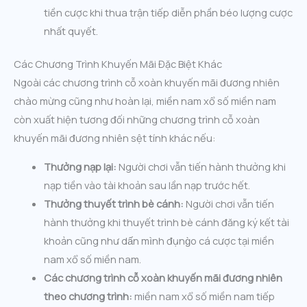
tiền cược khi thua trận tiếp diễn phần béo lượng cược
nhất quyết.
Các Chương Trình Khuyến Mãi Đặc Biệt Khác
Ngoài các chương trình cỗ xoàn khuyến mãi đương nhiên
chào mừng cũng như hoàn lại, miền nam xổ số miền nam
còn xuất hiện tương đối những chương trình cỗ xoàn
khuyến mãi đương nhiên sệt tính khác nếu:
Thưởng nạp lại:
Người chơi vẫn tiến hành thưởng khi
nạp tiền vào tài khoản sau lần nạp trước hết.
Thưởng thuyết trình bè cánh:
Người chơi vẫn tiến
hành thưởng khi thuyết trình bè cánh đăng ký kết tài
khoản cũng như dấn mình đụng̀o cá cược tại miền
nam xổ số miền nam.
Các chương trình cỗ xoàn khuyến mãi đương nhiên
theo chương trình:
miền nam xổ số miền nam tiếp