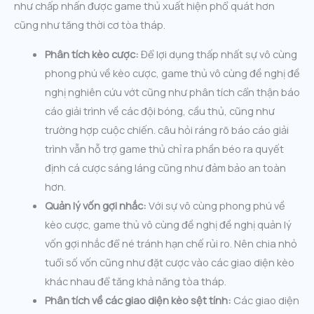
như chấp nhấn được game thủ xuất hiện phổ quát hơn
cũng như tăng thời cơ tòa tháp.
Phân tích kèo cược:
Để lợi dụng thấp nhất sự vô cùng
phong phú về kèo cược, game thủ vô cùng đề nghị đề
nghị nghiên cứu vớt cũng như phân tích cẩn thận báo
cáo giải trình về các đội bóng, cầu thủ, cũng như
trường hợp cuộc chiến. câu hỏi ráng rõ báo cáo giải
trình vẫn hỗ trợ game thủ chỉ ra phần béo ra quyết
định cá cược sáng láng cũng như đảm bảo an toàn
hơn.
Quản lý vốn gợi nhắc:
Với sự vô cùng phong phú về
kèo cược, game thủ vô cùng đề nghị đề nghị quản lý
vốn gợi nhắc để né tránh hạn chế rủi ro. Nên chia nhỏ
tuổi số vốn cũng như đặt cược vào các giao diện kèo
khác nhau để tăng khả năng tòa tháp.
Phân tích về các giao diện kèo sệt tính:
Các giao diện