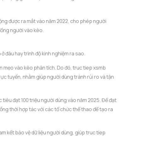
di động được ra mắt vào năm 2022, cho phép người
 đồng người vào kèo.
ở đâu hay trình độ kinh nghiệm ra sao.
riển mẹo vào kèo phân tích. Do đó, truc tiep xsmb
c tuyến, nhằm giúp người dùng tránh rủi ro và tận
ục tiêu đạt 100 triệu người dùng vào năm 2025. Để đạt
ồng thời hợp tác với các tổ chức thể thao để tạo ra
 kết bảo vệ dữ liệu người dùng, giúp truc tiep