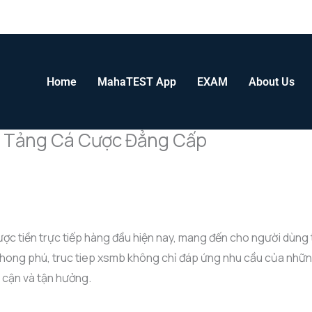
Home
MahaTEST App
EXAM
About Us
n Tảng Cá Cược Đẳng Cấp
ợc tiền trực tiếp hàng đầu hiện nay, mang đến cho người dùng tr
c phong phú, truc tiep xsmb không chỉ đáp ứng nhu cầu của nh
p cận và tận hưởng.