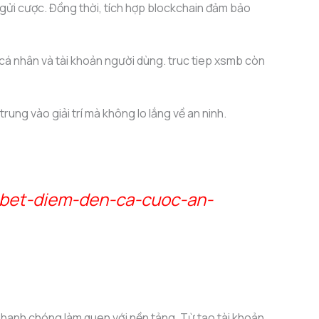
á gửi cược. Đồng thời, tích hợp blockchain đảm bảo
 cá nhân và tài khoản người dùng. truc tiep xsmb còn
ung vào giải trí mà không lo lắng về an ninh.
88bet-diem-den-ca-cuoc-an-
nhanh chóng làm quen với nền tảng. Từ tạo tài khoản