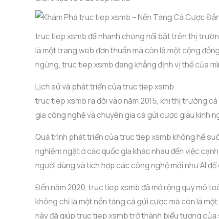
truc tiep xsmb đã nhanh chóng nổi bật trên thị trườn
là một trang web đơn thuần mà còn là một cộng đồng 
ngừng, truc tiep xsmb đang khẳng định vị thế của mình
Lịch sử và phát triển của truc tiep xsmb
truc tiep xsmb ra đời vào năm 2015, khi thị trường c
gia công nghệ và chuyên gia cá gửi cược giàu kinh ng
Quá trình phát triển của truc tiep xsmb không hề suô
nghiêm ngặt ở các quốc gia khác nhau đến việc cạnh tr
người dùng và tích hợp các công nghệ mới như AI để
Đến năm 2020, truc tiep xsmb đã mở rộng quy mô toàn 
không chỉ là một nền tảng cá gửi cược mà còn là một h
này đã giúp truc tiep xsmb trở thành biểu tượng của