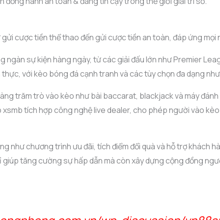
đồng hành an toàn & đáng tin cậy trong thế giới giải trí số.
 gửi cược tiền thể thao đến gửi cược tiền an toàn, đáp ứng mọi
ng ngàn sự kiện hàng ngày, từ các giải đấu lớn như Premier Le
an thực, với kèo bóng đá cạnh tranh và các tùy chọn đa dạng nh
hàng trăm trò vào kèo như bài baccarat, blackjack và máy đánh
p xsmb tích hợp công nghệ live dealer, cho phép người vào kèo 
ung như chương trình ưu đãi, tích điểm đổi quà và hỗ trợ khách
hỉ giúp tăng cường sự hấp dẫn mà còn xây dựng cộng đồng ngườ