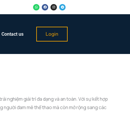
W
F
I
T
h
a
n
e
a
c
s
l
t
e
t
e
s
b
a
g
a
o
g
r
p
o
r
a
p
k
a
m
m
Login
Contact us
ải nghiệm giải trí đa dạng và an toàn. Với sự kết hợp
ững người đam mê thể thao mà còn mở rộng sang các