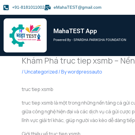
Skip
+91-8181011002
eMahaTEST@gmail.com
to
content
MahaTEST App
Powered By - SPARDHA PARIKSHA FOUNDATION
Khám Phá truc tiep xsmb – Nề
/
Uncategorized
/ By
wordpressauto
truc tiep xsmb
truc tiep xsmb là một trong những nền tảng cá gửi cư
giữa công nghệ hiện đại và các dịch vụ cá gửi cượ
lĩnh vực giải trí khác, giúp người vào kèo dễ dàng tiế
Giới thiệu về truc tiep xsmb