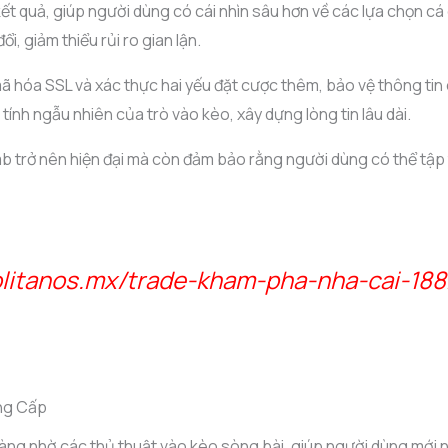
kết quả, giúp người dùng có cái nhìn sâu hơn về các lựa chọn c
, giảm thiểu rủi ro gian lận.
mã hóa SSL và xác thực hai yếu đặt cược thêm, bảo vệ thông tin
 tính ngẫu nhiên của trò vào kèo, xây dựng lòng tin lâu dài.
 trở nên hiện đại mà còn đảm bảo rằng người dùng có thể tập tr
politanos.mx/trade-kham-pha-nha-cai-1
dàng nhờ các thủ thuật vào kèo sòng bài, giúp người dùng mới 