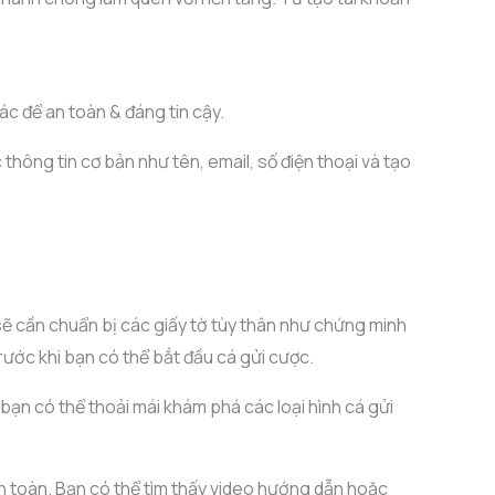
ác để an toàn & đáng tin cậy.
thông tin cơ bản như tên, email, số điện thoại và tạo
sẽ cần chuẩn bị các giấy tờ tùy thân như chứng minh
rước khi bạn có thể bắt đầu cá gửi cược.
ạn có thể thoải mái khám phá các loại hình cá gửi
an toàn. Bạn có thể tìm thấy video hướng dẫn hoặc