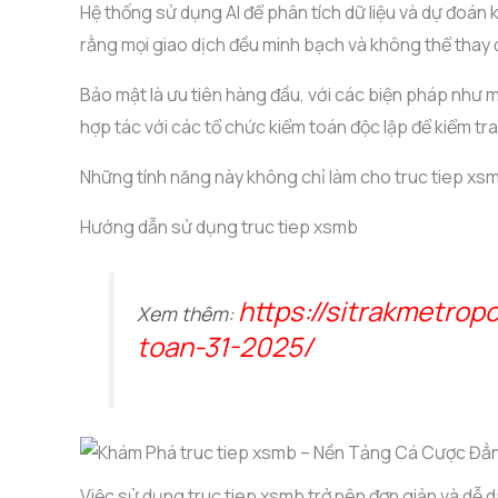
Hệ thống sử dụng AI để phân tích dữ liệu và dự đoán 
rằng mọi giao dịch đều minh bạch và không thể thay đổi
Bảo mật là ưu tiên hàng đầu, với các biện pháp như 
hợp tác với các tổ chức kiểm toán độc lập để kiểm tra
Những tính năng này không chỉ làm cho truc tiep xsmb
Hướng dẫn sử dụng truc tiep xsmb
https://sitrakmetro
Xem thêm:
toan-31-2025/
Việc sử dụng truc tiep xsmb trở nên đơn giản và dễ 