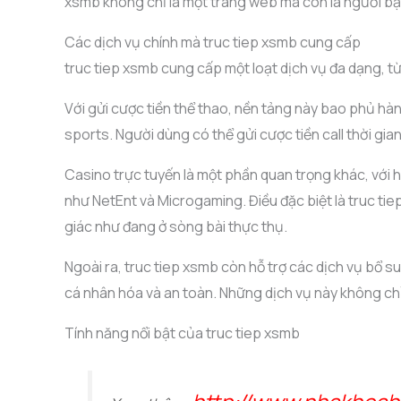
xsmb không chỉ là một trang web mà còn là người bạn 
Các dịch vụ chính mà truc tiep xsmb cung cấp
truc tiep xsmb cung cấp một loạt dịch vụ đa dạng, từ
Với gửi cược tiền thể thao, nền tảng này bao phủ hà
sports. Người dùng có thể gửi cược tiền call thời gi
Casino trực tuyến là một phần quan trọng khác, với 
như NetEnt và Microgaming. Điều đặc biệt là truc tie
giác như đang ở sòng bài thực thụ.
Ngoài ra, truc tiep xsmb còn hỗ trợ các dịch vụ bổ s
cá nhân hóa và an toàn. Những dịch vụ này không c
Tính năng nổi bật của truc tiep xsmb