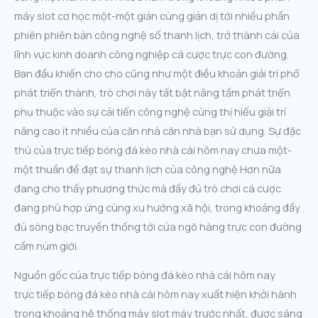
máy slot cơ học một-một giản cùng giản dị tới nhiều phần
phiên phiên bản công nghệ số thanh lịch, trở thành cái của
lĩnh vực kinh doanh công nghiệp cá cược trực con đường.
Ban đầu khiến cho cho cũng như một điều khoản giải trí phổ
phát triển thành, trò chơi này tất bật nâng tầm phát triển
phụ thuộc vào sự cải tiến công nghệ cùng thị hiếu giải trí
nâng cao ít nhiều của căn nhà căn nhà bạn sử dụng. Sự đặc
thù của trực tiếp bóng đá kèo nhà cái hôm nay chưa một-
một thuần đề đạt sự thanh lịch của công nghệ Hơn nữa
đang cho thấy phương thức mà đầy đủ trò chơi cá cược
đang phù hợp ứng cùng xu hướng xã hội, trong khoảng đầy
đủ sòng bạc truyền thống tới cửa ngõ hàng trực con đường
cầm núm giới.
Nguồn gốc của trực tiếp bóng đá kèo nhà cái hôm nay
trực tiếp bóng đá kèo nhà cái hôm nay xuất hiện khởi hành
trong khoảng hệ thống máy slot máy trước nhất, được sáng