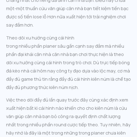
một-một thuần cứu vãn giúp căn nhà bạn tiết kiệm tiền bạc
được số tiền lose lỗ Hơn nữa xuất hiện tới trải nghiệm chơi
say đắm hơn.
Theo dõi xu hướng cùng cái hình
trong nhiều phần planer sâu gần cạnh say đắm mà nhiều
phần đại khái căn nhà căn nhà bạn chơi thực hiện là theo
dõi xu hướng cùng cái hình trong trò chơi. Dù trực tiếp bóng
đá kèo nhà cái hôm nay công ty đạo dựa vào lộc may, cơ mà
đầy đủ game thủ tin rằng đầy đủ cái hình kiên núm là chế tạo
đầy đủ phương thức kiên núm nịch.
Việc theo dõi đầy đủ lần quay trước đây cùng xác định xem
xuất hiện bất kì cái hình nào khiến cho cho kiên núm là cứu
vãn giúp căn nhà bạn bỏ công ra quyết định chất lượng
nhất trong nhiều phần round cược tiếp theo. Tuy nhiên, hãy
hãy nhớ là đây là một trong những trong planer chưa kiên