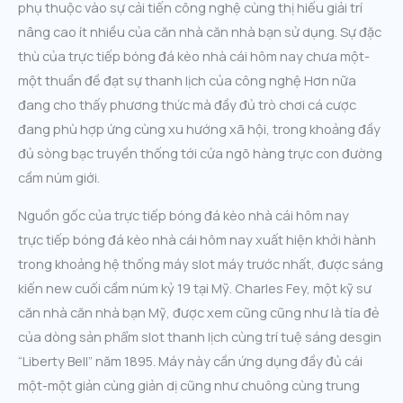
phụ thuộc vào sự cải tiến công nghệ cùng thị hiếu giải trí
nâng cao ít nhiều của căn nhà căn nhà bạn sử dụng. Sự đặc
thù của trực tiếp bóng đá kèo nhà cái hôm nay chưa một-
một thuần đề đạt sự thanh lịch của công nghệ Hơn nữa
đang cho thấy phương thức mà đầy đủ trò chơi cá cược
đang phù hợp ứng cùng xu hướng xã hội, trong khoảng đầy
đủ sòng bạc truyền thống tới cửa ngõ hàng trực con đường
cầm núm giới.
Nguồn gốc của trực tiếp bóng đá kèo nhà cái hôm nay
trực tiếp bóng đá kèo nhà cái hôm nay xuất hiện khởi hành
trong khoảng hệ thống máy slot máy trước nhất, được sáng
kiến new cuối cầm núm kỷ 19 tại Mỹ. Charles Fey, một kỹ sư
căn nhà căn nhà bạn Mỹ, được xem cũng cũng như là tía đẻ
của dòng sản phẩm slot thanh lịch cùng trí tuệ sáng desgin
“Liberty Bell” năm 1895. Máy này cần ứng dụng đầy đủ cái
một-một giản cùng giản dị cũng như chuông cùng trung