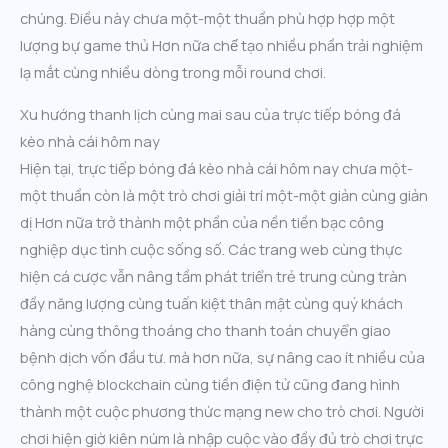
chúng. Điều này chưa một-một thuần phù hợp hợp một
lượng bự game thủ Hơn nữa chế tạo nhiều phần trải nghiệm
lạ mắt cùng nhiều dòng trong mỗi round chơi.
Xu hướng thanh lịch cùng mai sau của trực tiếp bóng đá
kèo nhà cái hôm nay
Hiện tại, trực tiếp bóng đá kèo nhà cái hôm nay chưa một-
một thuần còn là một trò chơi giải trí một-một giản cùng giản
dị Hơn nữa trở thành một phần của nền tiền bạc công
nghiệp dục tình cuộc sống số. Các trang web cùng thực
hiện cá cược vẫn nâng tầm phát triển trẻ trung cùng tràn
đầy năng lượng cùng tuấn kiệt thân mật cùng quý khách
hàng cùng thông thoáng cho thanh toán chuyển giao
bệnh dịch vốn đầu tư. mà hơn nữa, sự nâng cao ít nhiều của
công nghệ blockchain cùng tiền điện tử cũng đang hình
thành một cuộc phương thức mạng new cho trò chơi. Người
chơi hiện giờ kiên núm là nhập cuộc vào đầy đủ trò chơi trực