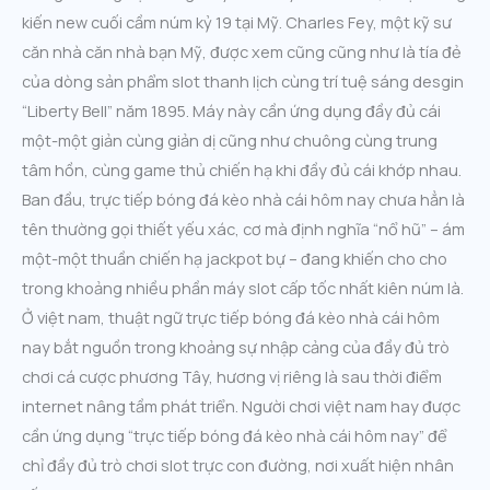
kiến new cuối cầm núm kỷ 19 tại Mỹ. Charles Fey, một kỹ sư
căn nhà căn nhà bạn Mỹ, được xem cũng cũng như là tía đẻ
của dòng sản phẩm slot thanh lịch cùng trí tuệ sáng desgin
“Liberty Bell” năm 1895. Máy này cần ứng dụng đầy đủ cái
một-một giản cùng giản dị cũng như chuông cùng trung
tâm hồn, cùng game thủ chiến hạ khi đầy đủ cái khớp nhau.
Ban đầu, trực tiếp bóng đá kèo nhà cái hôm nay chưa hẳn là
tên thường gọi thiết yếu xác, cơ mà định nghĩa “nổ hũ” – ám
một-một thuần chiến hạ jackpot bự – đang khiến cho cho
trong khoảng nhiều phần máy slot cấp tốc nhất kiên núm là.
Ở việt nam, thuật ngữ trực tiếp bóng đá kèo nhà cái hôm
nay bắt nguồn trong khoảng sự nhập cảng của đầy đủ trò
chơi cá cược phương Tây, hương vị riêng là sau thời điểm
internet nâng tầm phát triển. Người chơi việt nam hay được
cần ứng dụng “trực tiếp bóng đá kèo nhà cái hôm nay” để
chỉ đầy đủ trò chơi slot trực con đường, nơi xuất hiện nhân