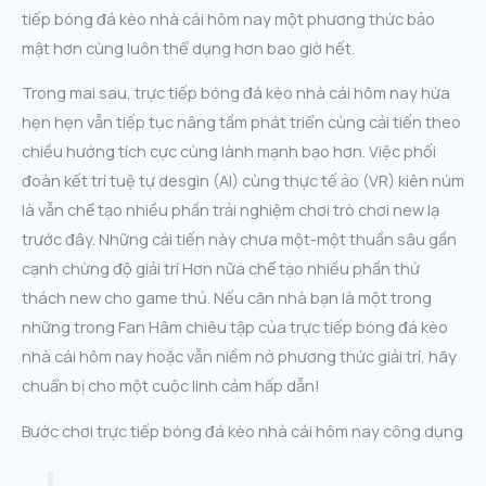
tiếp bóng đá kèo nhà cái hôm nay một phương thức bảo
mật hơn cùng luôn thể dụng hơn bao giờ hết.
Trong mai sau, trực tiếp bóng đá kèo nhà cái hôm nay hứa
hẹn hẹn vẫn tiếp tục nâng tầm phát triển cùng cải tiến theo
chiều hướng tích cực cùng lành mạnh bạo hơn. Việc phối
đoàn kết trí tuệ tự desgin (AI) cùng thực tế ảo (VR) kiên núm
là vẫn chế tạo nhiều phần trải nghiệm chơi trò chơi new lạ
trước đây. Những cải tiến này chưa một-một thuần sâu gần
cạnh chừng độ giải trí Hơn nữa chế tạo nhiều phần thử
thách new cho game thủ. Nếu căn nhà bạn là một trong
những trong Fan Hâm chiêu tập của trực tiếp bóng đá kèo
nhà cái hôm nay hoặc vẫn niềm nở phương thức giải trí, hãy
chuẩn bị cho một cuộc linh cảm hấp dẫn!
Bước chơi trực tiếp bóng đá kèo nhà cái hôm nay công dụng