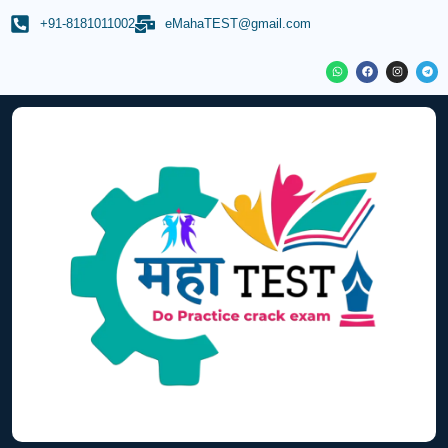
Skip
+91-8181011002
eMahaTEST@gmail.com
to
W
F
I
T
content
h
a
n
e
a
c
s
l
t
e
t
e
s
b
a
g
a
o
g
r
p
o
r
a
p
k
a
m
m