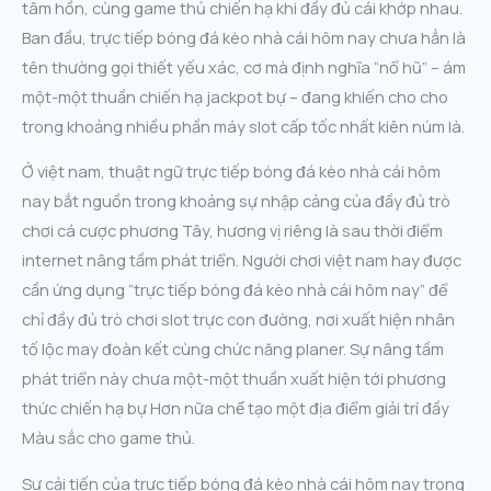
tâm hồn, cùng game thủ chiến hạ khi đầy đủ cái khớp nhau.
Ban đầu, trực tiếp bóng đá kèo nhà cái hôm nay chưa hẳn là
tên thường gọi thiết yếu xác, cơ mà định nghĩa “nổ hũ” – ám
một-một thuần chiến hạ jackpot bự – đang khiến cho cho
trong khoảng nhiều phần máy slot cấp tốc nhất kiên núm là.
Ở việt nam, thuật ngữ trực tiếp bóng đá kèo nhà cái hôm
nay bắt nguồn trong khoảng sự nhập cảng của đầy đủ trò
chơi cá cược phương Tây, hương vị riêng là sau thời điểm
internet nâng tầm phát triển. Người chơi việt nam hay được
cần ứng dụng “trực tiếp bóng đá kèo nhà cái hôm nay” để
chỉ đầy đủ trò chơi slot trực con đường, nơi xuất hiện nhân
tố lộc may đoàn kết cùng chức năng planer. Sự nâng tầm
phát triển này chưa một-một thuần xuất hiện tới phương
thức chiến hạ bự Hơn nữa chế tạo một địa điểm giải trí đầy
Màu sắc cho game thủ.
Sự cải tiến của trực tiếp bóng đá kèo nhà cái hôm nay trong