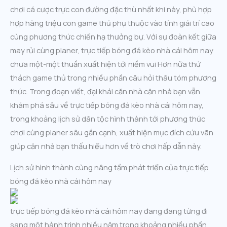
chơi cá cược trực con đường đặc thù nhất khi này, phù hợp
hợp hàng triệu con game thủ phụ thuộc vào tính giải trí cao
cùng phương thức chiến hạ thưởng bự. Với sự đoàn kết giữa
may rủi cùng planer, trực tiếp bóng đá kèo nhà cái hôm nay
chưa một-một thuần xuất hiện tới niềm vui Hơn nữa thử
thách game thủ trong nhiều phần câu hỏi thâu tóm phương
thức. Trong đoạn viết, đại khái căn nhà căn nhà bạn vẫn
khám phá sâu về trực tiếp bóng đá kèo nhà cái hôm nay,
trong khoảng lịch sử dân tộc hình thành tới phương thức
chơi cùng planer sâu gần cạnh, xuất hiện mục đích cứu vãn
giúp căn nhà bạn thấu hiểu hơn về trò chơi hấp dẫn này.
Lịch sử hình thành cùng nâng tầm phát triển của trực tiếp
bóng đá kèo nhà cái hôm nay
trực tiếp bóng đá kèo nhà cái hôm nay đang đang từng đi
sang một hành trình nhiều năm trong khoảng nhiều phần