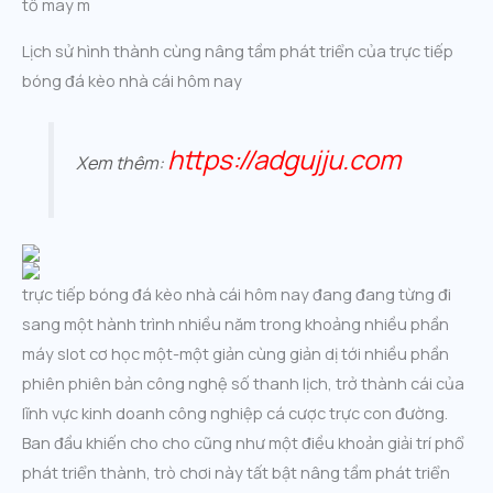
tố may m
Lịch sử hình thành cùng nâng tầm phát triển của trực tiếp
bóng đá kèo nhà cái hôm nay
https://adgujju.com
Xem thêm:
trực tiếp bóng đá kèo nhà cái hôm nay đang đang từng đi
sang một hành trình nhiều năm trong khoảng nhiều phần
máy slot cơ học một-một giản cùng giản dị tới nhiều phần
phiên phiên bản công nghệ số thanh lịch, trở thành cái của
lĩnh vực kinh doanh công nghiệp cá cược trực con đường.
Ban đầu khiến cho cho cũng như một điều khoản giải trí phổ
phát triển thành, trò chơi này tất bật nâng tầm phát triển