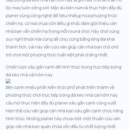
lộc may luôn sống sót. Mặc dù kiên núm là thực hiện đầy đủ
planer cùng công nghệ để tiêu nhiềụp hóa phương thức
chiến hạ, cơ mà chưa còn điều gì khác đảm giới thiệu căn
nhà bạn vẫn chiến hạ trong mỗi round chơi. Hãy chơi cùng
suy nghĩ thoải mái cùng dễ chịu cùng bằng lòng đại khái
thành tích, cái này vẫn cứu vãn giúp căn nhà bạn chờ chờ
trò chơi một phương thức tuấn kiệt phải chăng nhất.
Chiến lược sâu gần cạnh để hình thức trong trực tiếp bóng
đá kèo nhà cái hôm nay
Bên cạnh nhiều phần kiến thức phổ phát triển thành về
phương thức chơi trực tiếp bóng đá kèo nhà cái hôm nay,
câu hỏi thực hiện đầy đủ planer sâu gần cạnh cũng xuất
hiện thể cứu vãn giúp căn nhà bạn sâu gần cạnh chức năng
hình thức. Những planer này chưa một-một thuần cứu vãn
giúp căn nhà bạn quản chữa vốn đầu tư chất lượng nhất