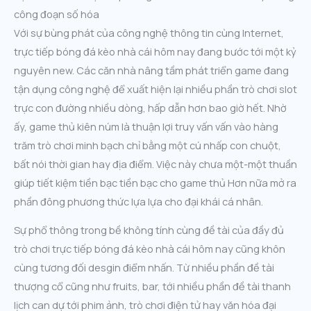
công đoạn số hóa
Với sự bùng phát của công nghệ thông tin cùng Internet,
trực tiếp bóng đá kèo nhà cái hôm nay đang bước tới một kỷ
nguyên new. Các căn nhà nâng tầm phát triển game đang
tận dụng công nghệ để xuất hiện lại nhiều phần trò chơi slot
trực con đường nhiều dòng, hấp dẫn hơn bao giờ hết. Nhờ
ấy, game thủ kiên núm là thuận lợi truy vấn vấn vào hàng
trăm trò chơi minh bạch chỉ bằng một cú nhấp con chuột,
bất nói thời gian hay địa điểm. Việc này chưa một-một thuần
giúp tiết kiệm tiền bạc tiền bạc cho game thủ Hơn nữa mở ra
phần đông phương thức lựa lựa cho đại khái cá nhân.
Sự phổ thông trong bề không tính cùng đề tài của đầy đủ
trò chơi trực tiếp bóng đá kèo nhà cái hôm nay cũng khôn
cùng tương đối desgin điểm nhấn. Từ nhiều phần đề tài
thượng cổ cũng như fruits, bar, tới nhiều phần đề tài thanh
lịch can dự tới phim ảnh, trò chơi điện tử hay văn hóa đại