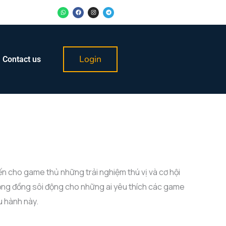
W
F
I
T
h
a
n
e
a
c
s
l
t
e
t
e
s
b
a
g
a
o
g
r
p
o
r
a
p
k
a
m
m
Login
Contact us
ến cho game thủ những trải nghiệm thú vị và cơ hội
là cộng đồng sôi động cho những ai yêu thích các game
u hành này.