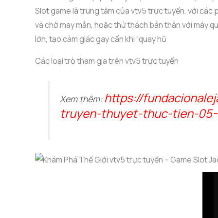
Slot game là trung tâm của vtv5 trực tuyến, với các 
và chờ may mắn, hoặc thử thách bản thân với máy qua
lớn, tạo cảm giác gay cấn khi “quay hũ
Các loại trò tham gia trên vtv5 trực tuyến
https://fundacional
Xem thêm:
truyen-thuyet-thuc-tien-05