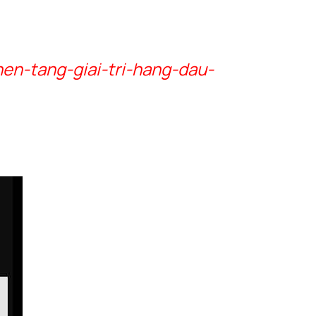
n-tang-giai-tri-hang-dau-