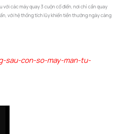
u với các máy quay 3 cuộn cổ điển, nơi chỉ cần quay
n, với hệ thống tích lũy khiến tiền thưởng ngày càng
ang-sau-con-so-may-man-tu-