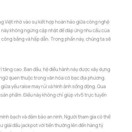
ng Việt nhờ vào sự kết hợp hoàn hảo giữa công nghệ
hành này không ngừng cập nhật để đáp ứng nhu cầu của
 công bằng và hấp dẫn. Trong phần này, chúng ta sẽ
trí tăng cao. Ban đầu, hệ điều hành này được xây dựng
ật ngữ quen thuộc trong văn hóa cờ bạc địa phương.
 giữa yếu raise may rủi và hình ảnh sống động. Qua
sản phẩm. Điều này không chỉ giúp vtv5 trực tuyến
minh bạch và đảm bảo an ninh. Người tham gia có thể
hư giải đấu jackpot với tiền thưởng lên đến hàng tỷ