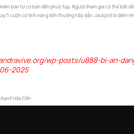
phiên bản từ cơ bản đến phức tạp. Người tham gia có thể bắt đầ
y 5 cuộn có tính năng tiền thưởng hấp dẫn. Jackpot là điểm nhấ
ejandravive.org/wp-posts/u888-bi-an-d
-06-2025