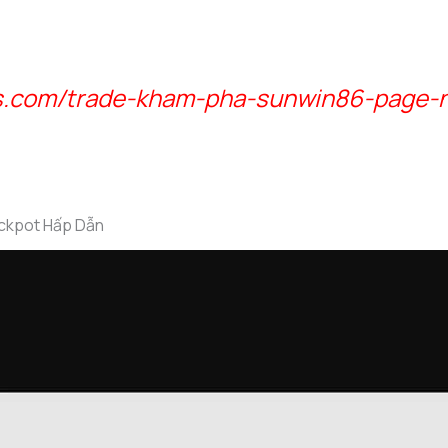
s.com/trade-kham-pha-sunwin86-page-ne