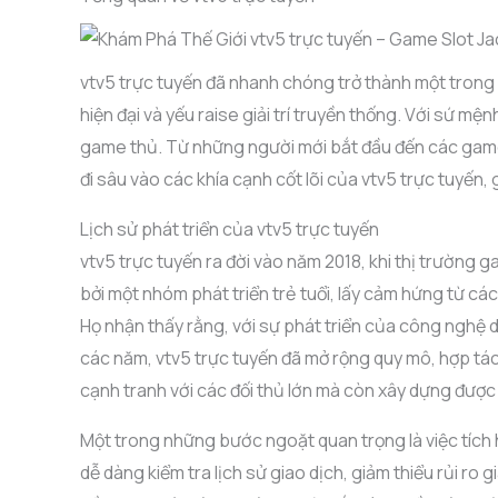
vtv5 trực tuyến đã nhanh chóng trở thành một trong
hiện đại và yếu raise giải trí truyền thống. Với sứ 
game thủ. Từ những người mới bắt đầu đến các game
đi sâu vào các khía cạnh cốt lõi của vtv5 trực tuyến,
Lịch sử phát triển của vtv5 trực tuyến
vtv5 trực tuyến ra đời vào năm 2018, khi thị trường g
bởi một nhóm phát triển trẻ tuổi, lấy cảm hứng từ c
Họ nhận thấy rằng, với sự phát triển của công nghệ d
các năm, vtv5 trực tuyến đã mở rộng quy mô, hợp tá
cạnh tranh với các đối thủ lớn mà còn xây dựng được
Một trong những bước ngoặt quan trọng là việc tích
dễ dàng kiểm tra lịch sử giao dịch, giảm thiểu rủi ro 