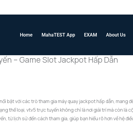
Home
MahaTEST App
EXAM
About Us
uyến – Game Slot Jackpot Hấp Dẫn
 nổi bật với các trò tham gia máy quay jackpot hấp dẫn, mang đ
dạng thể loại, vtv5 trực tuyến không chỉ là nơi giải trí mà còn 
yến, từ lịch sử đến cách tham gia, giúp bạn hiểu rõ hơn về hệ điề