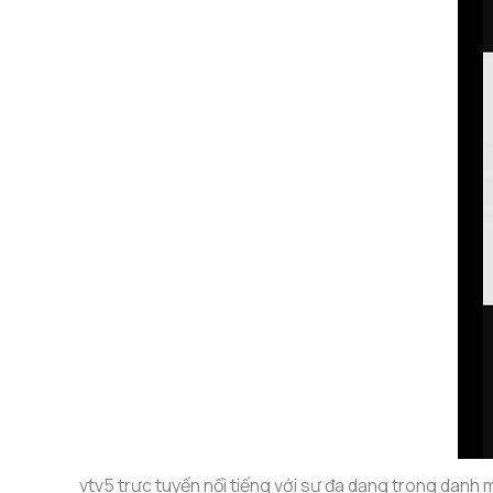
vtv5 trực tuyến nổi tiếng với sự đa dạng trong danh 