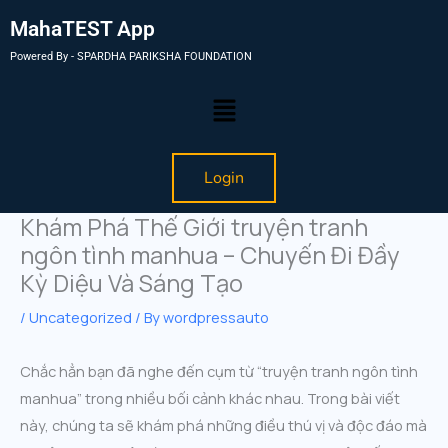
MahaTEST App
Powered By - SPARDHA PARIKSHA FOUNDATION
Menu
Login
Khám Phá Thế Giới truyện tranh
ngôn tình manhua – Chuyến Đi Đầy
Kỳ Diệu Và Sáng Tạo
/
Uncategorized
/ By
wordpressauto
Chắc hẳn bạn đã nghe đến cụm từ “truyện tranh ngôn tình
manhua” trong nhiều bối cảnh khác nhau. Trong bài viết
này, chúng ta sẽ khám phá những điều thú vị và độc đáo mà