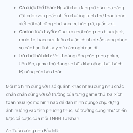
Cá cược thể thao
: Người chơi đang sở hữu khả năng
đặt cược vào phần nhiều chương trình thể thao khôn
xiết nổi bật cũng như soccer, bóng rổ, quần vợt…
Casino trực tuyến
: Các trò chơi cũng như blackjack,
roulette, baccarat luôn chuẩn chỉnh bị sẵn sàng phục
vụ các bạn tình say mê cảm nghĩ dạn dĩ.
trò chơi bài xích
: Với thoáng rộng cũng như poker,
tiến lên, game thủ đang sở hữu khả năng thử thách
kỹ năng của bản thân.
Mỗi mô hình cũng với 1 số quánh khác nhau cũng như chắc
chắn chắn cùng với sở trường của từng game thủ. bài xích
toán mua lọc mô hình nào để dấn mình đụng̀o chịu đựng
ảnh hưởng vào tính phương thức, sở trường cũng như chiến
lược cá cược của mỗi TNHH Tư Nhân.
An Toàn cũng như Bảo Mật