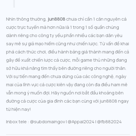
Nhìn thông thường,
jun8808
chưa chỉ cần 1 căn nguyên cá
cược trực tuyến mà hơn nữa là 1 trong 1 số quần chúng
dành riêng cho công ty yếu phần nhiều các bạn dân yêu
say mê sự giả mạo hiểm cũng như chiến lược. Từ vấn đề khai
phá cách thức chơi, điều hành bảng giá thành mang đến cả
gây đề xuất chiến lược cá cược, mỗi game thủ những đang
sở hữu khả năng tìm thấy bên đường riêng cho người thân.
Với sự tiến mang đến chưa dừng của các công nghệ, ngày
mai của lĩnh vực cá cược kiên vậy đang còn đa điều ham mê
vẫn mong ý muốn đợi. Hãy nguồn nơi bắt đầu khoảng bên
đường cá cược của gia đình các bạn cùng với jun8808 ngay
từ hiện nay!
Inbox tele : @subdomaingov | @Appal2024 | @fb882024