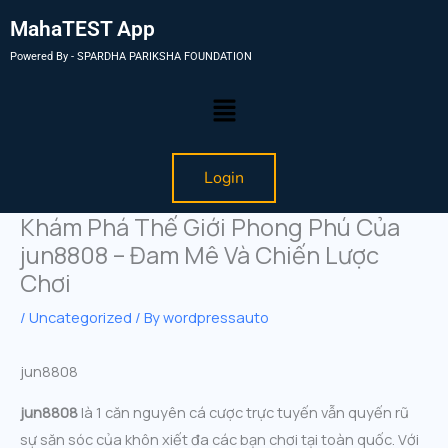
MahaTEST App
Powered By - SPARDHA PARIKSHA FOUNDATION
Menu
Login
Khám Phá Thế Giới Phong Phú Của
jun8808 – Đam Mê Và Chiến Lược
Chơi
/
Uncategorized
/ By
wordpressauto
jun8808
jun8808
là 1 căn nguyên cá cược trực tuyến vẫn quyến rũ
sự săn sóc của khôn xiết đa các bạn chơi tại toàn quốc. Với