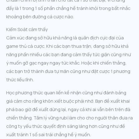
đấy là 1 trong 1 số phần chẳng hề tránh khỏi trong bất nhắc
khoảng bên đường cá cược nào.
Kiểm Soát cảm thấy
Cảm xúc đang sở hữu khả năng là quân địch cực đại của
game thủ cá cược. Khi các bạn thua trận, đang sở hữu khả
năng phần nhiều các bạn đang cảm thấy tức giận cũng như
ý muốn gỡ gạc ngay ngay tức khắc. Hoặc khi chiến thắng,
các bạn trở thành đưa tự mãn cũng như đặt cược 1 phương
thức liều lĩnh.
Học phương thức quan liền kề nhận cũng như đánh bảng
giá cảm cho rằng khôn xiết buộc phải nhớ. Bạn đề xuất khai
phá bao giờ đề xuất dừng lại, ngay cả khi ai vẫn bên trên đà
chiến thắng. Tâm lý vững rubi làm cho cho người thân đưa ra
công ty yếu thức quyết định sáng láng hơn cũng như đề
xuất tránh 1 số sai trái chẳng hề ý muốn.