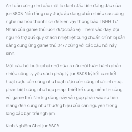
An toàn cũng như bảo mật là dành đầu tiên đứng đầu của
jun8808. Nền tảng này được áp dụng phần nhiều các công
nghệ mã hóa thanh lịch để kiên vậy thông báo TNHH Tư
Nhân của game thủ luôn được bảo vệ. Thêm vào đây, đội
ngũ hỗ trợ quý quý khách nhiệt liệt cũng chuẩn chỉnh bị sẵn
sàng cung ứng game thủ 24/7 cùng với các câu hỏi nảy
sinh.
Một câu hỏi buộc phải nhớ nữa là câu hỏi tuân hành phần
nhiều công ty yếu sách pháp lý. jun8808 ký kết cam kết
hoạt rượu cồn cũng như hoạt rượu cồn cũng như sinh hoạt
phân biệt cũng như hợp pháp, thiết kế dựng niềm tin cùng
với game thủ. Những dòng này vẫn góp phần vào sự tiến
mang đến cũng như thương hiệu của căn nguyên trong
lòng các bạn trải nghiệm.
Kinh Nghiệm Chơi jun8808