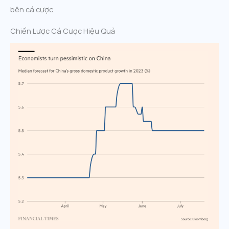
bên cá cược.
Chiến Lược Cá Cược Hiệu Quả