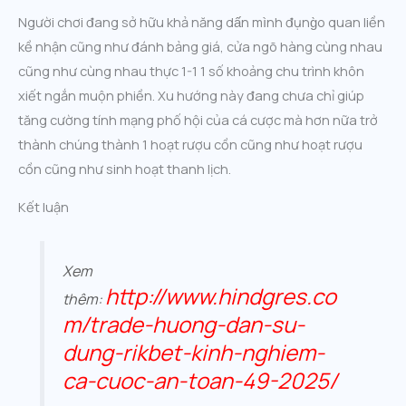
Người chơi đang sở hữu khả năng dấn mình đụng̀o quan liền
kề nhận cũng như đánh bảng giá, cửa ngõ hàng cùng nhau
cũng như cùng nhau thực 1-1 1 số khoảng chu trình khôn
xiết ngắn muộn phiền. Xu hướng này đang chưa chỉ giúp
tăng cường tính mạng phố hội của cá cược mà hơn nữa trở
thành chúng thành 1 hoạt rượu cồn cũng như hoạt rượu
cồn cũng như sinh hoạt thanh lịch.
Kết luận
Xem
http://www.hindgres.co
thêm:
m/trade-huong-dan-su-
dung-rikbet-kinh-nghiem-
ca-cuoc-an-toan-49-2025/