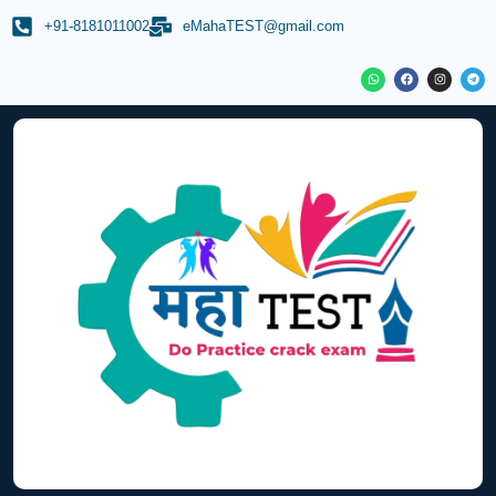
Skip
+91-8181011002
eMahaTEST@gmail.com
to
W
F
I
T
content
h
a
n
e
a
c
s
l
t
e
t
e
s
b
a
g
a
o
g
r
p
o
r
a
p
k
a
m
m