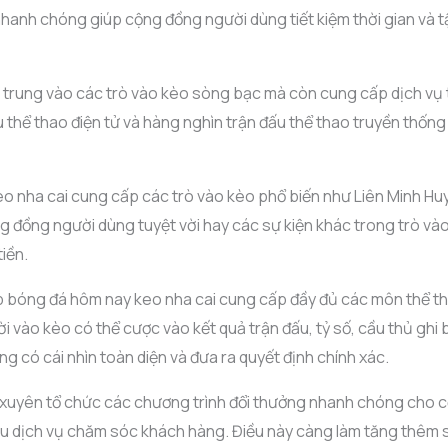
anh chóng giúp cộng đồng người dùng tiết kiệm thời gian và t
 trung vào các trò vào kèo sòng bạc mà còn cung cấp dịch vụ t
u thể thao điện tử và hàng nghìn trận đấu thể thao truyền thố
keo nha cai cung cấp các trò vào kèo phổ biến như Liên Minh H
g đồng người dùng tuyệt vời hay các sự kiện khác trong trò vào
iền.
ếp bóng đá hôm nay keo nha cai cung cấp đầy đủ các môn thể th
 vào kèo có thể cược vào kết quả trận đấu, tỷ số, cầu thủ ghi b
g có cái nhìn toàn diện và đưa ra quyết định chính xác.
 xuyên tổ chức các chương trình đổi thưởng nhanh chóng cho c
u dịch vụ chăm sóc khách hàng. Điều này càng làm tăng thêm s