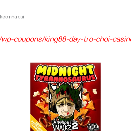
keo nha cai
n/wp-coupons/king88-day-tro-choi-casi