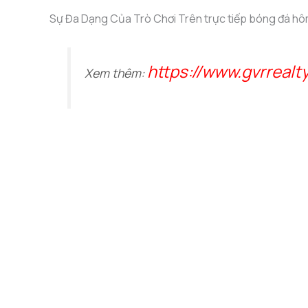
Sự Đa Dạng Của Trò Chơi Trên trực tiếp bóng đá hô
https://www.gvrreal
Xem thêm: