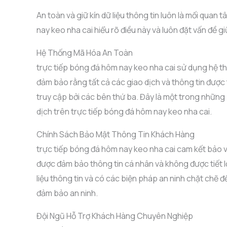
An toàn và giữ kín dữ liệu thông tin luôn là mối qua
nay keo nha cai hiểu rõ điều này và luôn đặt vấn đề giữ
Hệ Thống Mã Hóa An Toàn
trực tiếp bóng đá hôm nay keo nha cai sử dụng hệ thố
đảm bảo rằng tất cả các giao dịch và thông tin được
truy cập bởi các bên thứ ba. Đây là một trong những
dịch trên trực tiếp bóng đá hôm nay keo nha cai.
Chính Sách Bảo Mật Thông Tin Khách Hàng
trực tiếp bóng đá hôm nay keo nha cai cam kết bảo 
được đảm bảo thông tin cá nhân và không được tiết l
liệu thông tin và có các biện pháp an ninh chặt chẽ 
đảm bảo an ninh.
Đội Ngũ Hỗ Trợ Khách Hàng Chuyên Nghiệp