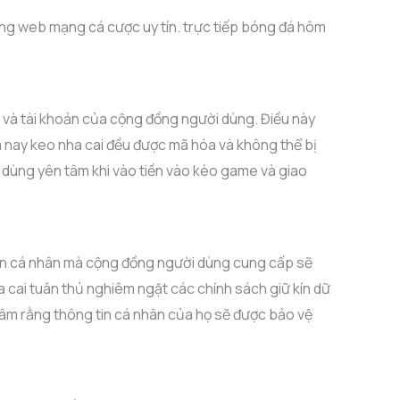
rang web mạng cá cược uy tín. trực tiếp bóng đá hôm
n và tài khoản của cộng đồng người dùng. Điều này
m nay keo nha cai đều được mã hóa và không thể bị
i dùng yên tâm khi vào tiền vào kèo game và giao
tin cá nhân mà cộng đồng người dùng cung cấp sẽ
 cai tuân thủ nghiêm ngặt các chính sách giữ kín dữ
 tâm rằng thông tin cá nhân của họ sẽ được bảo vệ