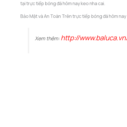
tại trực tiếp bóng đá hôm nay keo nha cai.
Bảo Mật và An Toàn Trên trực tiếp bóng đá hôm nay 
http://www.baluca.v
Xem thêm: