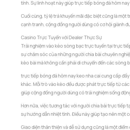
tính. Sự linh hoạt này giúp trực tiếp bóng đá hôm n
Cuối cùng, tỷ lệ trả khuyến mãi đặc biệt cũng là một
cạnh tranh, cộng đồng người dùng có cơ hội giành 
Casino Trực Tuyến với Dealer Thực Sự
Trải nghiệm vào kèo sòng bạc trực tuyến tại trực ti
sự chăm sóc của những người chia bài chuyên nghiệp,
kèo bài mà không cần phải di chuyển đến các sòng b
trực tiếp bóng đá hôm nay keo nha cai cung cấp đầy 
khác. Mỗi trò vào kèo đều được phát trực tiếp từ cá
giúp cộng đồng người dùng có trải nghiệm sống động
Hơn nữa, việc tương tác với người chia bài trực tiếp 
sự hướng dẫn nhiệt tình. Điều này giúp tạo nên một 
Giao diện thân thiện và dễ sử dụng cũng là một điểm