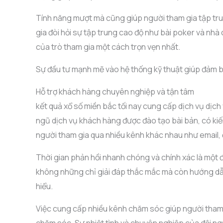
Tính năng mượt mà cũng giúp người tham gia tập trung
gia đòi hỏi sự tập trung cao độ như bài poker và nhà
của trò tham gia một cách trọn vẹn nhất.
Sự đầu tư mạnh mẽ vào hệ thống kỹ thuật giúp đảm b
Hỗ trợ khách hàng chuyên nghiệp và tận tâm
kết quả xổ số miền bắc tối nay cung cấp dịch vụ dịc
ngũ dịch vụ khách hàng được đào tạo bài bản, có kiế
người tham gia qua nhiều kênh khác nhau như email, đ
Thời gian phản hồi nhanh chóng và chính xác là một 
không những chỉ giải đáp thắc mắc mà còn hướng dẫn 
hiểu.
Việc cung cấp nhiều kênh chăm sóc giúp người tham gi