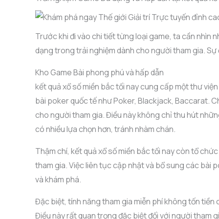
Trước khi đi vào chi tiết từng loại game, ta cần nhìn
dạng trong trải nghiệm dành cho người tham gia. Sự
Kho Game Bài phong phú và hấp dẫn
kết quả xổ số miền bắc tối nay cung cấp một thư việ
bài poker quốc tế như Poker, Blackjack, Baccarat. C
cho người tham gia. Điều này không chỉ thu hút nhữn
có nhiều lựa chọn hơn, tránh nhàm chán.
Thậm chí, kết quả xổ số miền bắc tối nay còn tổ chức 
tham gia. Việc liên tục cập nhật và bổ sung các bài 
và khám phá.
Đặc biệt, tính năng tham gia miễn phí không tốn tiền
Điều này rất quan trọng đặc biệt đối với người tham gia