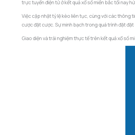
trực tuyến điện tử ở kết quả xổ số miền bắc tối nay hứ
Việc cập nhật tỷ lệ kèo liên tục, cùng với các thông t
cược đặt cược. Sự minh bạch trong quá trình đặt đặt 
Giao diện và trải nghiệm thực tế trên kết quả xổ số m