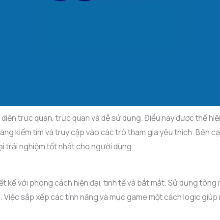
o diện trực quan, trực quan và dễ sử dụng. Điều này được thể hi
àng kiếm tìm và truy cập vào các trò tham gia yêu thích. Bên cạ
 trải nghiệm tốt nhất cho người dùng.
ết kế với phong cách hiện đại, tinh tế và bắt mắt. Sử dụng tông
a. Việc sắp xếp các tính năng và mục game một cách logic giúp