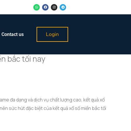
W
F
I
T
h
a
n
e
a
c
s
l
t
e
t
e
s
b
a
g
a
o
g
r
p
o
r
a
p
k
a
m
m
Login
Contact us
n bắc tối nay
g game đa dạng và dịch vụ chất lượng cao, kết quả xổ
 nên sức hút đặc biệt của kết quả xổ số miền bắc tối