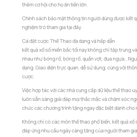
thêm cơ hội cho họ ăn tiền lớn.
Chính sách bảo mật thông tin người dùng được kết qu
nghiệm trò tham gia tại đây.
Cá đặt cược Thể Thao đa dạng và hấp dẫn
kết quả xổ số miền bắc tối nay không chỉ tập trung 
nhau như bóng rổ, bóng rổ, quần vợt, đua ngựa… Người
dạng. Giao diện trực quan, dễ sử dụng, cùng với thô
cược.
Việc hợp tác với các nhà cung cấp dữ liệu thể thao u
luôn sẵn sàng giải đáp mọi thắc mắc và chăm sóc ngư
chức các chương trình tặng ngay đặc biệt dành cho n
Không chỉ có các môn thể thao phổ biến, kết quả xổ 
đáp ứng nhu cầu ngày càng tăng của người tham gia tr