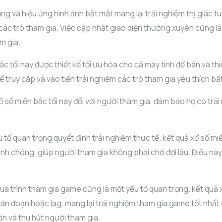
g và hiệu ứng hình ảnh bắt mắt mang lại trải nghiệm thị giác tu
ác trò tham gia. Việc cập nhật giao diện thường xuyên cũng là 
m gia.
c tối nay được thiết kế tối ưu hóa cho cả máy tính để bàn và thiế
 truy cập và vào tiền trải nghiệm các trò tham gia yêu thích bấ
 số miền bắc tối nay đối với người tham gia, đảm bảo họ có trải
 tố quan trọng quyết định trải nghiệm thực tế. kết quả xổ số m
nh chóng, giúp người tham gia không phải chờ đợi lâu. Điều này 
uá trình tham gia game cũng là một yếu tố quan trọng. kết quả 
ián đoạn hoặc lag, mang lại trải nghiệm tham gia game tốt nhất
tín và thu hút người tham gia.