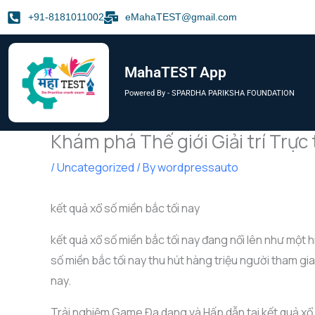
Skip
+91-8181011002
eMahaTEST@gmail.com
to
content
MahaTEST App
Powered By - SPARDHA PARIKSHA FOUNDATION
Khám phá Thế giới Giải trí Trực
/
Uncategorized
/ By
wordpressauto
kết quả xổ số miền bắc tối nay
kết quả xổ số miền bắc tối nay đang nổi lên như một h
số miền bắc tối nay thu hút hàng triệu người tham gia
nay.
Trải nghiệm Game Đa dạng và Hấp dẫn tại kết quả xổ 