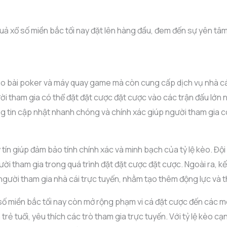
ả xổ số miền bắc tối nay đặt lên hàng đầu, đem đến sự yên tâm 
vào bài poker và máy quay game mà còn cung cấp dịch vụ nhà cá
 tham gia có thể đặt đặt cược đặt cược vào các trận đấu lớn nhỏ
ng tin cập nhật nhanh chóng và chính xác giúp người tham gia c
y tín giúp đảm bảo tính chính xác và minh bạch của tỷ lệ kèo. 
ời tham gia trong quá trình đặt đặt cược đặt cược. Ngoài ra, k
gười tham gia nhà cái trực tuyến, nhằm tạo thêm động lực và th
số miền bắc tối nay còn mở rộng phạm vi cá đặt cược đến các mô
ẻ tuổi, yêu thích các trò tham gia trực tuyến. Với tỷ lệ kèo cạ