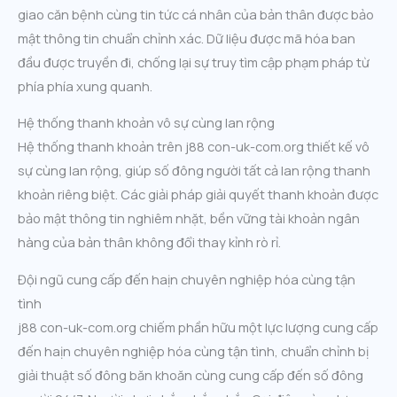
giao căn bệnh cùng tin tức cá nhân của bản thân được bảo
mật thông tin chuẩn chỉnh xác. Dữ liệu được mã hóa ban
đầu được truyền đi, chống lại sự truy tìm cập phạm pháp từ
phía phía xung quanh.
Hệ thống thanh khoản vô sự cùng lan rộng
Hệ thống thanh khoản trên j88 con-uk-com.org thiết kế vô
sự cùng lan rộng, giúp số đông người tất cả lan rộng thanh
khoản riêng biệt. Các giải pháp giải quyết thanh khoản được
bảo mật thông tin nghiêm nhặt, bền vững tài khoản ngân
hàng của bản thân không đổi thay kỉnh rò rỉ.
Đội ngũ cung cấp đến haịn chuyên nghiệp hóa cùng tận
tình
j88 con-uk-com.org chiếm phần hữu một lực lượng cung cấp
đến haịn chuyên nghiệp hóa cùng tận tình, chuẩn chỉnh bị
giải thuật số đông băn khoăn cùng cung cấp đến số đông