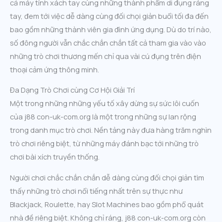
cả máy tính xách tay cùng những thành phẩm di đụng ráng
tay, đem tới việc dễ dàng cùng đối chọi giản buổi tối đa đến
bao gồm những thành viên gia đình ứng dụng. Dù do trí nào,
số đông người vẫn chắc chắn chắn tất cả tham gia vào vào
những trò chơi thương mến chỉ qua vài cú đụng trên điện
thoại cảm ứng thông minh.
Đa Dạng Trò Chơi cùng Cơ Hội Giải Trí
Một trong những những yếu tố xây dừng sự sức lôi cuốn
của j88 con-uk-com.org là một trong những sự lan rộng
trong danh mục trò chơi. Nền tảng này đưa hàng trăm nghìn
trò chơi riêng biệt, từ những máy đánh bạc tới những trò
chơi bài xích truyền thống.
Người chơi chắc chắn chắn dễ dàng cùng đối chọi giản tìm
thấy những trò chơi nổi tiếng nhất trên sự thực như
Blackjack, Roulette, hay Slot Machines bao gồm phổ quát
nhà đề riêng biệt. Không chỉ ráng, j88 con-uk-com.org còn