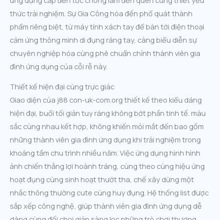
thức trải nghiệm. Sự Gia Công hóa đến phổ quát thành
phẩm riêng biệt, từ máy tính xách tay để bàn tới điện thoại
cảm ứng thông minh di đụng ráng tay, càng biểu diễn sự
chuyên nghiệp hóa cùng phê chuẩn chỉnh thành viên gia
đình ứng dụng của cỗi rễ này.
Thiết kế hiện đại cùng trực giác
Giao diện của j88 con-uk-com.org thiết kế theo kiểu dáng
hiện đại, buổi tối giản tuy ráng không bớt phần tinh tế. màu
sắc cùng nhau kết hợp, không khiến mỏi mắt đến bao gồm
những thành viên gia đình ứng dụng khi trải nghiệm trong
khoảng tầm chu trình nhiều năm. Việc ứng dụng hình hình
ảnh chiến thắng lợi hoành tráng, cùng theo cùng hiệu ứng
hoạt đụng cùng sinh hoạt thướt tha, chế xây dừng một
nhắc thông thường cute cùng huy đụng. Hệ thống list được
sắp xếp công nghệ, giúp thành viên gia đình ứng dụng dễ
dàng cùng đối chọi giản sàng lọc những trò chơi thương