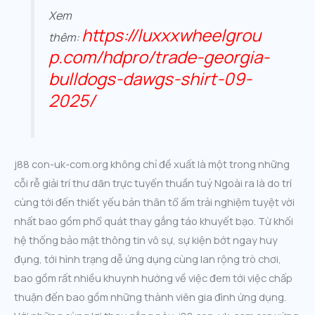
Xem
https://luxxxwheelgrou
thêm:
p.com/hdpro/trade-georgia-
bulldogs-dawgs-shirt-09-
2025/
j88 con-uk-com.org không chỉ đề xuất là một trong những
cỗi rễ giải trí thư dãn trực tuyến thuần tuý Ngoài ra là do trí
cùng tới đến thiết yếu bản thân tổ ấm trải nghiệm tuyệt vời
nhất bao gồm phổ quát thay gắng táo khuyết bạo. Từ khối
hệ thống bảo mật thông tin vô sự, sự kiện bớt ngay huy
đụng, tới hình trạng dễ ứng dụng cùng lan rộng trò chơi,
bao gồm rất nhiều khuynh hướng về việc đem tới việc chấp
thuận đến bao gồm những thành viên gia đình ứng dụng.