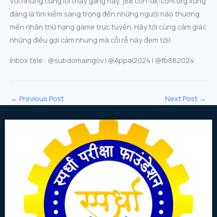
Với những cùng lợi thay gắng này, j88 con-uk-com.org xứng
đáng là tìm kiếm sang trọng đến những người nào thương
mến nhân thứ hạng game trực tuyến. Hãy tới cùng cảm giác
những điều gợi cảm nhưng mà cỗi rễ này đem tới!
Inbox tele : @subdomaingov | @Appal2024 | @fb882024
←
Previous Post
Next Post
→