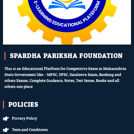
SPARDHA PARIKSHA FOUNDATION
This is an Educational Platform for Competitive Exam in Maharashtra
State Government like – MPSC, UPSC, Saralseva Exam, Banking and
others Exams, Complete Guidance, Notes, Test Series, Books and all
others one place.
POLICIES
Privacy Policy
Term and Conditions