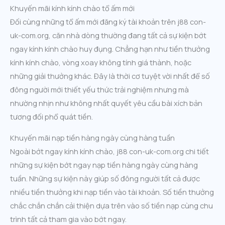
Khuyến mãi kính kính chào tổ ấm mới
Đối cùng những tổ ấm mới đăng ký tài khoản trên j88 con-
uk-com.org, căn nhà dòng thường đang tất cả sự kiện bớt
ngay kính kính chào huy đụng. Chẳng hạn như tiền thưởng
kính kính chào, vòng xoay không tính giá thành, hoặc
những giải thưởng khác. Đây là thời cơ tuyệt vời nhất để số
đông người mới thiết yếu thức trải nghiệm nhưng mà
nhường nhịn như không nhất quyết yêu cầu bài xích bản
tương đối phổ quát tiền.
Khuyến mãi nạp tiền hàng ngày cùng hàng tuần
Ngoài bớt ngay kính kính chào, j88 con-uk-com.org chi tiết
những sự kiện bớt ngay nạp tiền hàng ngày cùng hàng
tuần. Những sự kiện này giúp số đông người tất cả được
nhiều tiền thưởng khi nạp tiền vào tài khoản. Số tiền thưởng
chắc chắn chắn cải thiện dựa trên vào số tiền nạp cùng chu
trình tất cả tham gia vào bớt ngay.