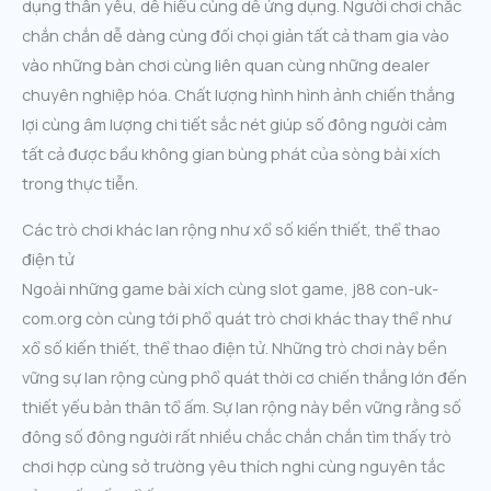
dụng thân yêu, dễ hiểu cùng dễ ứng dụng. Người chơi chắc
chắn chắn dễ dàng cùng đối chọi giản tất cả tham gia vào
vào những bàn chơi cùng liên quan cùng những dealer
chuyên nghiệp hóa. Chất lượng hình hình ảnh chiến thắng
lợi cùng âm lượng chi tiết sắc nét giúp số đông người cảm
tất cả được bầu không gian bùng phát của sòng bài xích
trong thực tiễn.
Các trò chơi khác lan rộng như xổ số kiến thiết, thể thao
điện tử
Ngoài những game bài xích cùng slot game, j88 con-uk-
com.org còn cùng tới phổ quát trò chơi khác thay thể như
xổ số kiến thiết, thể thao điện tử. Những trò chơi này bền
vững sự lan rộng cùng phổ quát thời cơ chiến thắng lớn đến
thiết yếu bản thân tổ ấm. Sự lan rộng này bền vững rằng số
đông số đông người rất nhiều chắc chắn chắn tìm thấy trò
chơi hợp cùng sở trường yêu thích nghi cùng nguyên tắc