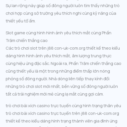
Sự lan rộng này giúp số đông người luôn tìm thấy những trò
chơi hợp cùng sở trường yêu thích nghi cùng kỹ năng của
thiết yếu tổ ấm.
Slot game cùng hình hình ảnh yêu thích mắt cùng Phần
Trăm chiến thắng cao
Các trò chơi slot trên j88 con-uk-com.org thiết kế theo kiểu
dáng hình hình ảnh yêu thích mắt, âm lượng trung thực
cùng hiệu ứng đặc sắc. Ngoài ra, Phần Trăm chiến thắng cao
cũng thiết yếu là một trong những điểm thấp lớn nóng
phỏng số đông người. Nhà dòng liên tiếp thay kỉnh đổi
những trò chơi slot mới nhất, bền vững số đông người luôn
tất cả trải nghiệm mới mẻ cùng lạ mắt cùng gợi cảm.
trò chơi bài xích casino trực tuyến cùng hình trạng thân yêu
trò chơi bài xích casino trực tuyến trên j88 con-uk-com.org
thiết kế theo kiểu dáng hình trạng thành viên gia đình ứng