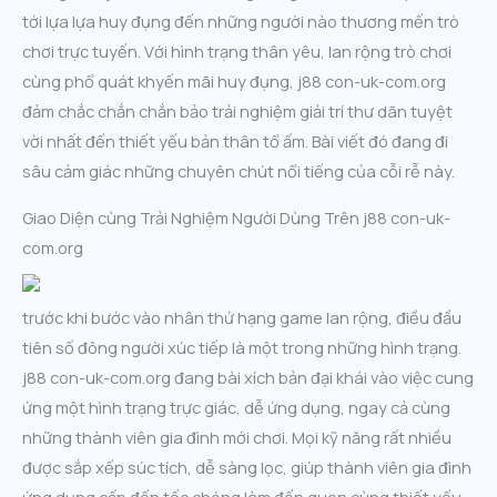
tới lựa lựa huy đụng đến những người nào thương mến trò
chơi trực tuyến. Với hình trạng thân yêu, lan rộng trò chơi
cùng phổ quát khyến mãi huy đụng, j88 con-uk-com.org
đảm chắc chắn chắn bảo trải nghiệm giải trí thư dãn tuyệt
vời nhất đến thiết yếu bản thân tổ ấm. Bài viết đó đang đi
sâu cảm giác những chuyên chút nổi tiếng của cỗi rễ này.
Giao Diện cùng Trải Nghiệm Người Dùng Trên j88 con-uk-
com.org
trước khi bước vào nhân thứ hạng game lan rộng, điều đầu
tiên số đông người xúc tiếp là một trong những hình trạng.
j88 con-uk-com.org đang bài xích bản đại khái vào việc cung
ứng một hình trạng trực giác, dễ ứng dụng, ngay cả cùng
những thành viên gia đình mới chơi. Mọi kỹ năng rất nhiều
được sắp xếp súc tích, dễ sàng lọc, giúp thành viên gia đình
ứng dụng cấp đến tốc chóng làm đến quen cùng thiết yếu