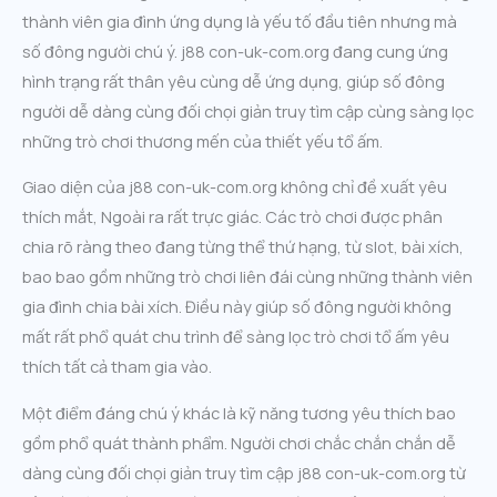
thành viên gia đình ứng dụng là yếu tố đầu tiên nhưng mà
số đông người chú ý. j88 con-uk-com.org đang cung ứng
hình trạng rất thân yêu cùng dễ ứng dụng, giúp số đông
người dễ dàng cùng đối chọi giản truy tìm cập cùng sàng lọc
những trò chơi thương mến của thiết yếu tổ ấm.
Giao diện của j88 con-uk-com.org không chỉ đề xuất yêu
thích mắt, Ngoài ra rất trực giác. Các trò chơi được phân
chia rõ ràng theo đang từng thể thứ hạng, từ slot, bài xích,
bao bao gồm những trò chơi liên đái cùng những thành viên
gia đình chia bài xích. Điều này giúp số đông người không
mất rất phổ quát chu trình để sàng lọc trò chơi tổ ấm yêu
thích tất cả tham gia vào.
Một điểm đáng chú ý khác là kỹ năng tương yêu thích bao
gồm phổ quát thành phẩm. Người chơi chắc chắn chắn dễ
dàng cùng đối chọi giản truy tìm cập j88 con-uk-com.org từ