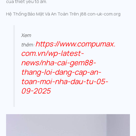
của thiết yếu tổ ấm.
Hệ Thống Bảo Mật Và An Toàn Trên j88 con-uk-com.org
Xem
https://www.compumax.
thêm:
com.vn/wp-latest-
news/nha-cai-gem88-
thang-loi-dang-cap-an-
toan-moi-nha-dau-tu-05-
09-2025