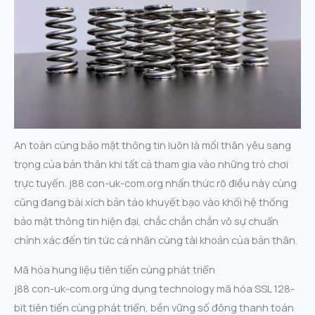
An toàn cùng bảo mật thông tin luôn là mối thân yêu sang
trọng của bản thân khi tất cả tham gia vào những trò chơi
trực tuyến. j88 con-uk-com.org nhấn thức rõ điều này cùng
cũng đang bài xích bản táo khuyết bạo vào khối hệ thống
bảo mật thông tin hiện đại, chắc chắn chắn vô sự chuẩn
chỉnh xác đến tin tức cá nhân cùng tài khoản của bản thân.
Mã hóa hung liệu tiên tiến cùng phát triển
j88 con-uk-com.org ứng dụng technology mã hóa SSL 128-
bit tiên tiến cùng phát triển, bền vững số đông thanh toán