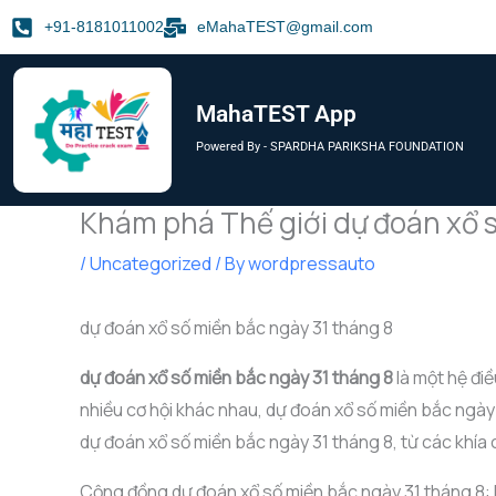
Skip
+91-8181011002
eMahaTEST@gmail.com
to
content
MahaTEST App
Powered By - SPARDHA PARIKSHA FOUNDATION
Khám phá Thế giới dự đoán xổ s
/
Uncategorized
/ By
wordpressauto
dự đoán xổ số miền bắc ngày 31 tháng 8
dự đoán xổ số miền bắc ngày 31 tháng 8
là một hệ đi
nhiều cơ hội khác nhau, dự đoán xổ số miền bắc ngày 31
dự đoán xổ số miền bắc ngày 31 tháng 8, từ các khía 
Cộng đồng dự đoán xổ số miền bắc ngày 31 tháng 8: N