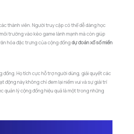
 các thành viên. Người truy cập có thể dễ dàng học
một môi trường vào kèo game lành mạnh mà còn giúp
t văn hóa đặc trưng của cộng đồng
dự đoán xổ số miền
 đồng. Họ tích cực hỗ trợ người dùng, giải quyết các
động này không chỉ đem lại niềm vui và sự giải trí
ệc quản lý cộng đồng hiệu quả là một trong những