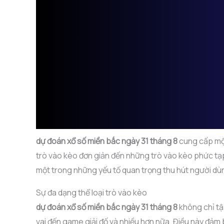
dự đoán xổ số miền bắc ngày 31 tháng 8
cung cấp một
trò vào kèo đơn giản đến những trò vào kèo phức tạp,
một trong những yếu tố quan trọng thu hút người dù
Sự đa dạng thể loại trò vào kèo
dự đoán xổ số miền bắc ngày 31 tháng 8
không chỉ tậ
vai đến game giải đố và nhiều hơn nữa. Điều này đảm