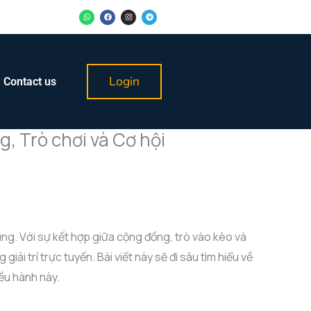
W
F
I
T
h
a
n
e
a
c
s
l
t
e
t
e
s
b
a
g
a
o
g
r
p
o
r
a
p
k
a
m
m
Login
Contact us
, Trò chơi và Cơ hội
ng. Với sự kết hợp giữa cộng đồng, trò vào kèo và
ải trí trực tuyến. Bài viết này sẽ đi sâu tìm hiểu về
ều hành này.