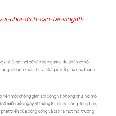
ui-choi-dinh-cao-tai-king88-
ng chỉ là một nơi để vào kèo game, dự đoán xổ số
những khoảnh khắc thú vị. Sự gắn kết giữa các thành
ạo nên một không gian sôi động và phong phú, nơi mỗi
 số miền bắc ngày 31 tháng 8
trở nên năng động hơn,
 phát triển của cộng đồng và tạo ra một môi trường