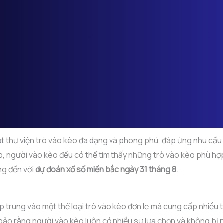
 thư viện trò vào kèo đa dạng và phong phú, đáp ứng nhu cầu
 người vào kèo đều có thể tìm thấy những trò vào kèo phù hợp v
ng đến với
dự đoán xổ số miền bắc ngày 31 tháng 8
.
p trung vào một thể loại trò vào kèo đơn lẻ mà cung cấp nhiều
 bảo rằng người vào kèo luôn có nhiều sự lựa chọn và không bị