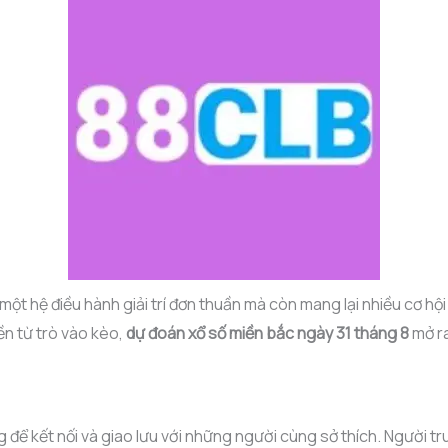
một hệ điều hành giải trí đơn thuần mà còn mang lại nhiều cơ hộ
ền từ trò vào kèo,
dự đoán xổ số miền bắc ngày 31 tháng 8
mở ra
ng để kết nối và giao lưu với những người cùng sở thích. Người 