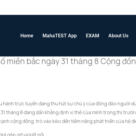
Home
MahaTEST App
EXAM
About Us
ố miền bắc ngày 31 tháng 8 Cộng đồng
ều hành trực tuyến đang thu hút sự chú ý của đông đảo người dù
 tháng 8 đang dần khẳng định vị thế của mình trong thị trường gi
cạnh cộng đồng, trò vào kèo đến tiềm năng phát triển của hệ đi
ơi gặp gỡ và kết nối