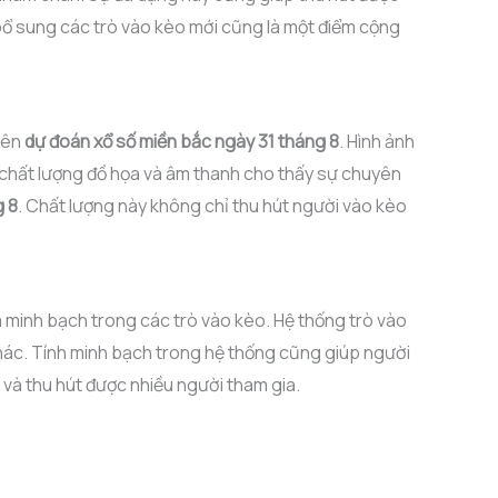
 bổ sung các trò vào kèo mới cũng là một điểm cộng
rên
dự đoán xổ số miền bắc ngày 31 tháng 8
. Hình ảnh
 chất lượng đồ họa và âm thanh cho thấy sự chuyên
g 8
. Chất lượng này không chỉ thu hút người vào kèo
à minh bạch trong các trò vào kèo. Hệ thống trò vào
khác. Tính minh bạch trong hệ thống cũng giúp người
và thu hút được nhiều người tham gia.