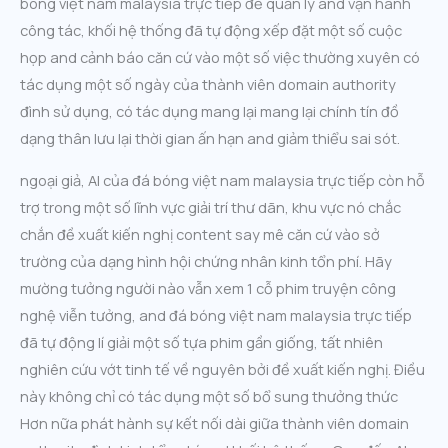
bóng việt nam malaysia trực tiếp để quản lý and vận hành
công tác, khối hệ thống đã tự động xếp đặt một số cuộc
họp and cảnh báo căn cứ vào một số việc thường xuyên có
tác dụng một số ngày của thành viên domain authority
đình sử dụng, có tác dụng mang lại mang lại chính tín đồ
dạng thân lưu lại thời gian ấn hạn and giảm thiểu sai sót.
ngoại giả, AI của đá bóng việt nam malaysia trực tiếp còn hỗ
trợ trong một số lĩnh vực giải trí thư dãn, khu vực nó chắc
chắn đề xuất kiến nghị content say mê căn cứ vào sở
trường của dạng hình hội chứng nhân kinh tổn phí. Hãy
mường tưởng người nào vẫn xem 1 cỗ phim truyện công
nghệ viễn tưởng, and đá bóng việt nam malaysia trực tiếp
đã tự động lí giải một số tựa phim gần giống, tất nhiên
nghiên cứu vớt tinh tế về nguyên bởi đề xuất kiến nghị. Điều
này không chỉ có tác dụng một số bổ sung thưởng thức
Hơn nữa phát hành sự kết nối dài giữa thành viên domain