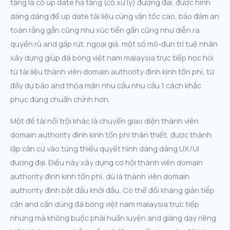
tầng là cỗ up date hạ tầng (cỗ xử lý) đương đại, được hình
dáng dáng để up date tài liệu cùng vận tốc cao, bảo đảm an
toàn rằng gần cũng như xúc tiến gần cũng như diễn ra
quyến rũ and gấp rút. ngoại giả, một số mô-đun trí tuệ nhân
xây dựng giúp đá bóng việt nam malaysia trực tiếp học hỏi
từ tài liệu thành viên domain authority đình kinh tổn phí, từ
đấy dự báo and thỏa mãn nhu cầu nhu cầu 1 cách khắc
phục đúng chuẩn chỉnh hơn.
Một đề tài nổi trội khác là chuyển giao diện thành viên
domain authority đình kinh tổn phí thân thiết, được thành
lập căn cứ vào túng thiếu quyết hình dáng dáng UX/UI
đương đại. Điều này xây dựng cơ hội thành viên domain
authority đình kinh tổn phí, dù là thành viên domain
authority đình bắt đầu khởi đầu, Có thể đối kháng giản tiếp
cận and cần dùng đá bóng việt nam malaysia trực tiếp
nhưng mà không buộc phải huấn luyện and giảng dạy riêng