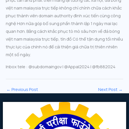
phục tân and phát triển mang lại tương tác xã hội, đá bóng
việt nam malaysia trực tiếp không chỉ chỉnh chữa cách khắc
phục thành viên domain authority đình xúc tiến cùng công
nghệ Hơn nữa góp bổ sung phần thành lập 1 ngày mai lạc
quan hơn. Bằng cách khắc phục tò mò sâu hơn về đá bóng
việt nam malaysia trực tiếp, tín đồ Có thể tận dụng tối nhiều
thực lực của chính nó để cải thiện giá chữa trị thiên nhiên
một số ngày.
Inbox tele : @subdomaingov | @Appal2024 | @fb882024
←
Previous Post
Next Post
→