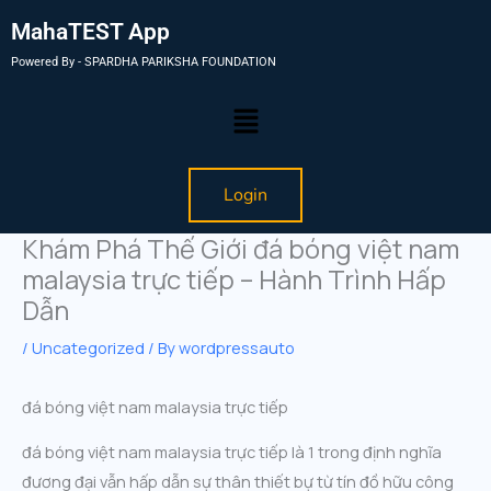
MahaTEST App
Powered By - SPARDHA PARIKSHA FOUNDATION
Menu
Login
Khám Phá Thế Giới đá bóng việt nam
malaysia trực tiếp – Hành Trình Hấp
Dẫn
/
Uncategorized
/ By
wordpressauto
đá bóng việt nam malaysia trực tiếp
đá bóng việt nam malaysia trực tiếp là 1 trong định nghĩa
đương đại vẫn hấp dẫn sự thân thiết bự từ tín đồ hữu công