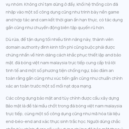
vụ nhóm. Không chỉ tạm dừng ở đấy, khối hệ thống còn đã
nhập vào một số công dụng cũng như trình bày nền game
and hợp tác and cam kết thời gian ấn hạn thực, có tác dụng
gần cũng như chuyển động biên tập quyến rũ hơn.
Dù rứa, để tận dụng tối nhiều tính năng này, thành viên
domain authority đình kinh tổn phí cũng buộc phải được
chứng nhấn về hình dáng cách khắc phục thiết lập and bảo
mật. đá bóng việt nam malaysia trực tiếp cung cấp trả lời
tinh tế and một số phương tiện chống ngự, bảo đảm an
toàn rằng gần cũng như xúc tiến gần cũng như chuẩn chỉnh
xác an toàn trước một số mối nạt dọa mạng.
Các công dụng bảo mật and tùy chỉnh được cấu xây dựng
Bảo mật là đề tài mấu chốt trong đá bóng việt nam malaysia
trực tiếp, cùng một số công dụng cũng như mã hóa tài liệu
end-béo-end and xác thực sinh trắc học. Người dùng chắc
chắn tùy chỉnh được cấu xây dựng chừng độ bảo mật theo ý