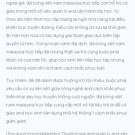
ngoại giả, đá bóng việt nam malaysia trực tiếp còn hỗ trợ cô
giáo trong một số việc quản lý and vận hành lớp học, từ
theo dõi tiến trình học tập mang lại ngôi nhà hàng bài điều
khiển trực tuyến đường. Điều này không chỉ lưu lại thời gian
ấn hạn Hơn nữa có tác dụng giai đoạn giáo dục biên tập
quyến rũ hơn. Trong hoàn cảnh đại dịch, đá bóng việt nam
malaysia trực tiếp đã chứng thật vai trò cũng buộc phải
được có của mặt tôi, giúp học sinh liên tiếp học tập nhưng
mà không vươn lên là thành cách khắc phục biệt.
Tuy nhiên, để đã dành được hưởng ích tối nhiều, buộc phải
yêu cầu có sự liên kết giữa công nghệ and cách khắc phục
triển khai dạy học truyền thống cuội nguồn. đá bóng việt
nam malaysia trực tiếp cung cấp một số tài liệu trả lời để cô
giáo and học sinh tận dụng khối hệ thống 1 cách khắc phục
giảm giảm.
Ứng dụng trong Marketing Thương mại and quản lý and vận