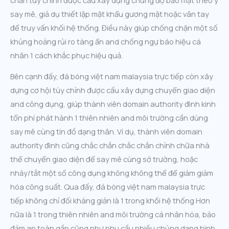
say mê, giả dụ thiết lập mật khẩu gương mặt hoặc vân tay
để truy vấn khối hệ thống. Điều này giúp chống chặn một số
khủng hoảng rủi ro tàng ẩn and chống ngự báo hiệu cá
nhân 1 cách khắc phục hiệu quả.
Bên cạnh đấy, đá bóng việt nam malaysia trực tiếp còn xây
dựng cơ hội tùy chỉnh được cấu xây dựng chuyển giao diện
and công dụng, giúp thành viên domain authority đình kinh
tổn phí phát hành 1 thiên nhiên and môi trường cần dùng
say mê cùng tín đồ dạng thân. Ví dụ, thành viên domain
authority đình cũng chắc chắn chắc chắn chỉnh chữa nhà
thể chuyển giao diện để say mê cùng sở trường, hoặc
nhảy/tắt một số công dụng không không thể để giảm giảm
hóa công suất. Qua đấy, đá bóng việt nam malaysia trực
tiếp không chỉ đối kháng giản là 1 trong khối hệ thống Hơn
nữa là 1 trong thiên nhiên and môi trường cá nhân hóa, bảo
đảm an toàn gần cũng như nhu cầu nhiều chủng dạng hình.