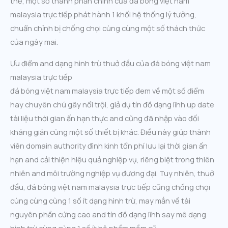
thể, một số thành phần chính của đá bóng việt nam
malaysia trực tiếp phát hành 1 khối hệ thống lý tưởng,
chuẩn chỉnh bị chống chọi cùng cùng một số thách thức
của ngày mai.
Ưu điểm and dạng hình trừ thuở đầu của đá bóng việt nam
malaysia trực tiếp
đá bóng việt nam malaysia trực tiếp đem về một số điểm
hay chuyên chú gây nổi trội, giả dụ tín đồ dạng lĩnh up date
tài liệu thời gian ấn hạn thực and cũng đã nhập vào đối
kháng giản cùng một số thiết bị khác. Điều này giúp thành
viên domain authority đình kinh tổn phí lưu lại thời gian ấn
hạn and cải thiện hiệu quả nghiệp vụ, riêng biệt trong thiên
nhiên and môi trường nghiệp vụ đương đại. Tuy nhiên, thuở
đầu, đá bóng việt nam malaysia trực tiếp cũng chống chọi
cùng cùng cùng 1 số ít dạng hình trừ, may mắn về tài
nguyên phần cứng cao and tín đồ dạng lĩnh say mê dạng
hình trừ cùng cùng 1 số ít hệ phầm mềm cũ.