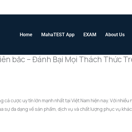
Home
MahaTEST App
EXAM
About Us
iên băc – Đánh Bại Mọi Thách Thức T
cá cược uy tín lớn mạnh nhất tại Việt Nam hiện nay. Với nhiều 
qua sự đa dạng về sản phẩm, dịch vụ và chất lượng phục vụ khá