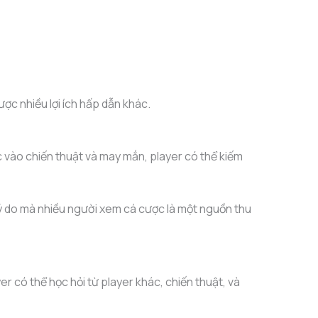
ợc nhiều lợi ích hấp dẫn khác.
 vào chiến thuật và may mắn, player có thể kiếm
lý do mà nhiều người xem cá cược là một nguồn thu
 có thể học hỏi từ player khác, chiến thuật, và