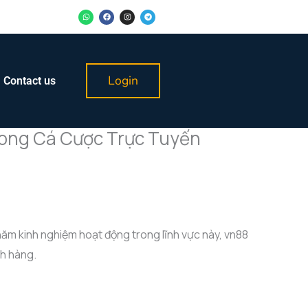
W
F
I
T
h
a
n
e
a
c
s
l
t
e
t
e
s
b
a
g
a
o
g
r
p
o
r
a
p
k
a
m
m
Login
Contact us
rong Cá Cược Trực Tuyến
năm kinh nghiệm hoạt động trong lĩnh vực này, vn88
ch hàng.