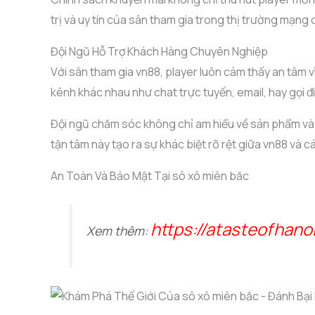
trị và uy tín của sân tham gia trong thị trường mạng c
Đội Ngũ Hỗ Trợ Khách Hàng Chuyên Nghiệp
Với sân tham gia vn88, player luôn cảm thấy an tâm 
kênh khác nhau như chat trực tuyến, email, hay gọi đi
Đội ngũ chăm sóc không chỉ am hiểu về sản phẩm và d
tận tâm này tạo ra sự khác biệt rõ rệt giữa vn88 và c
An Toàn Và Bảo Mật Tại sô xô miên băc
https://atasteofhano
Xem thêm: