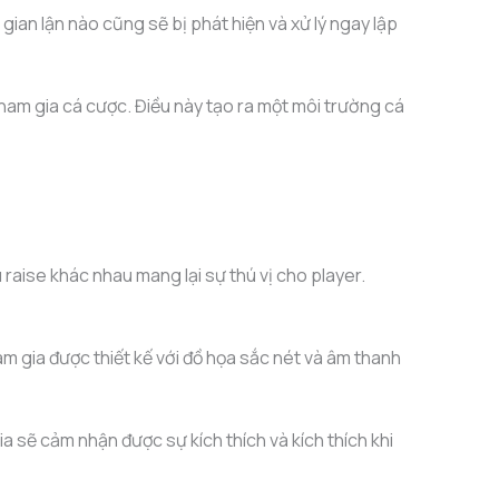
gian lận nào cũng sẽ bị phát hiện và xử lý ngay lập
ham gia cá cược. Điều này tạo ra một môi trường cá
raise khác nhau mang lại sự thú vị cho player.
m gia được thiết kế với đồ họa sắc nét và âm thanh
 sẽ cảm nhận được sự kích thích và kích thích khi