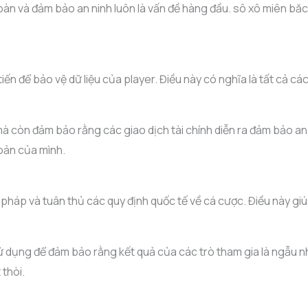
oàn và đảm bảo an ninh luôn là vấn đề hàng đầu. sô xô miên bă
n để bảo vệ dữ liệu của player. Điều này có nghĩa là tất cả cá
 còn đảm bảo rằng các giao dịch tài chính diễn ra đảm bảo an
hoản của mình.
háp và tuân thủ các quy định quốc tế về cá cược. Điều này gi
g để đảm bảo rằng kết quả của các trò tham gia là ngẫu nhiên
 thòi.