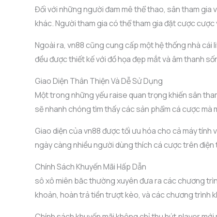
Đối với những người đam mê thể thao, sân tham gia 
khác. Người tham gia có thể tham gia đặt cược cược 
Ngoài ra, vn88 cũng cung cấp một hệ thống nhà cái l
đều được thiết kế với đồ họa đẹp mắt và âm thanh số
Giao Diện Thân Thiện Và Dễ Sử Dụng
Một trong những yếu raise quan trọng khiến sân tham 
sẽ nhanh chóng tìm thấy các sản phẩm cá cược mà 
Giao diện của vn88 được tối ưu hóa cho cả máy tính v
ngày càng nhiều người dùng thích cá cược trên điện t
Chính Sách Khuyến Mãi Hấp Dẫn
sô xô miên băc thường xuyên đưa ra các chương trì
khoản, hoàn trả tiền trượt kèo, và các chương trình 
Chính sách khuyến mãi không chỉ thu hút player mới 