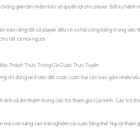
hống gian lận nhằm bảo vệ quyền lợi cho player. Bất kỳ hành vi 
m bảo rằng tất cả player đều có cơ hội công bằng trong việc t
ho tất cả mọi người.
ng chỉ dừng lại ở việc đặt cược cược mà còn bao gồm nhiều yếu 
h ảnh và âm thanh trong các trò tham gia của mình. Các trò tha
n mà còn nâng cao trải nghiệm cá cược tổng thể. Người tham gia