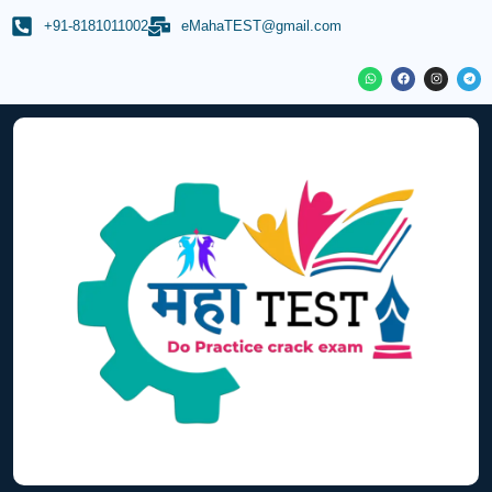
Skip
+91-8181011002
eMahaTEST@gmail.com
to
W
F
I
T
content
h
a
n
e
a
c
s
l
t
e
t
e
s
b
a
g
a
o
g
r
p
o
r
a
p
k
a
m
m