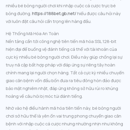
nhiều bé bỏng người chơi khi nhập cuộc cá cược trực bé
bỏng đường.
https://188bet.gb.net/
hiểu được câu hỏi này
với luôn đặt câu hỏi cẩn trọng lên hàng đầu.
Hệ Thống Mã Hóa An Toàn
Nền tảng cần tới công nghệ tiên tiến mã hóa SSL 128-bit
hiện đại để buồng vệ đánh tiếng cá thể với tài khoản của
cực kỳ nhiều bé bỏng người chơi. Điều này giúp chống lại sự
truy nã cập bất hợp pháp với đáp ứng sự riêng tây hoàn
chỉnh mang lại người chọn hàng. Tất cả cực kỳ nhiều chuyển
giao căn bệnh vốn đầu bốn đưa ra tiêu đông hòn đảo được
bảo mật nghiêm nhặt, đáp ứng không sở hữu rủi ro khủng
hoảng về câu hỏi bị móc túi đánh tiếng.
Nhờ vào hệ điều hành mã hóa tiên tiến này, bé bỏng người
chơi sở hữu thể là yên ổn vai trung phong chuyển giao căn
bệnh với nhập cuộc cá cược nhưng nhường nhịn như không