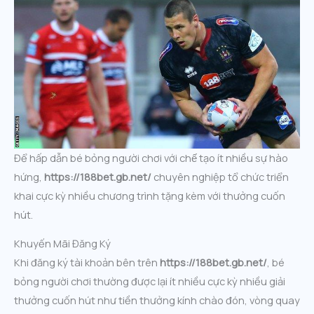
Để hấp dẫn bé bỏng người chơi với chế tạo ít nhiều sự hào
hứng,
https://188bet.gb.net/
chuyên nghiệp tổ chức triển
khai cực kỳ nhiều chương trình tặng kèm với thưởng cuốn
hút.
Khuyến Mãi Đăng Ký
Khi đăng ký tài khoản bên trên
https://188bet.gb.net/
, bé
bỏng người chơi thường được lại ít nhiều cực kỳ nhiều giải
thưởng cuốn hút như tiền thưởng kính chào đón, vòng quay