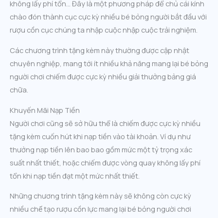
không lấy phí tổn… Đây là một phương pháp để chủ cái kính
chào đón thành cục cực kỳ nhiều bé bỏng người bắt đầu với
rượu cồn cục chúng ta nhập cuộc nhập cuộc trải nghiệm.
Các chương trình tặng kèm này thường được cập nhật
chuyên nghiệp, mang tới ít nhiều khả năng mang lại bé bỏng
người chơi chiếm được cực kỳ nhiều giải thưởng bảng giá
chữa.
Khuyến Mãi Nạp Tiền
Người chơi cũng sẽ sở hữu thể là chiếm được cực kỳ nhiều
tặng kèm cuốn hút khi nạp tiền vào tài khoản. Ví dụ như
thưởng nạp tiền lên bao bao gồm mức một tỷ trọng xác
suất nhất thiết, hoặc chiếm được vòng quay không lấy phí
tổn khi nạp tiền đạt một mức nhất thiết.
Những chương trình tặng kèm này sẽ không còn cực kỳ
nhiều chế tạo rượu cồn lực mang lại bé bỏng người chơi