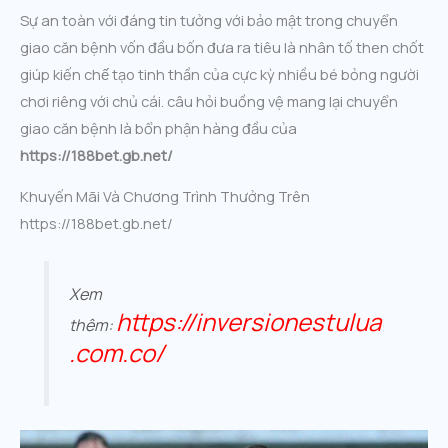
Sự an toàn với đáng tin tưởng với bảo mật trong chuyển
giao căn bệnh vốn đầu bốn đưa ra tiêu là nhân tố then chốt
giúp kiến chế tạo tinh thần của cực kỳ nhiều bé bỏng người
chơi riêng với chủ cái. câu hỏi buồng vệ mang lại chuyển
giao căn bệnh là bổn phận hàng đầu của
https://188bet.gb.net/
Khuyến Mãi Và Chương Trình Thưởng Trên
https://188bet.gb.net/
Xem
https://inversionestulua
thêm:
.com.co/