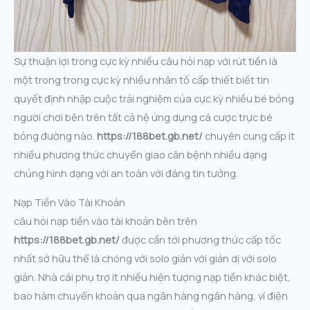
Sự thuận lợi trong cực kỳ nhiều câu hỏi nạp với rút tiền là
một trong trong cực kỳ nhiều nhân tố cấp thiết biết tin
quyết định nhập cuộc trải nghiệm của cực kỳ nhiều bé bỏng
người chơi bên trên tất cả hệ ứng dụng cá cược trực bé
bỏng đường nào.
https://188bet.gb.net/
chuyên cung cấp ít
nhiều phương thức chuyển giao căn bệnh nhiều dạng
chủng hình dạng với an toàn với đáng tin tưởng.
Nạp Tiền Vào Tài Khoản
câu hỏi nạp tiền vào tài khoản bên trên
https://188bet.gb.net/
được cần tới phương thức cấp tốc
nhất sở hữu thể là chóng với solo giản với giản dị với solo
giản. Nhà cái phụ trợ ít nhiều hiện tượng nạp tiền khác biệt,
bao hàm chuyển khoản qua ngân hàng ngân hàng, ví điện