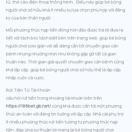
tử, thẻ cào điện thoại thông minh… Điều này giúp bé bỏng
người chơi sở hữu khá ít nhiều sự lựa chọn phù hợp với đăng
ký của bản thân người.
Mỗi phương thức nạp tiền đông hòn đảo được trả lời đưa ra
tiết với tách bóc tách biệt bên trên trang web, giúp bé bỏng
người chơi solo giản với dễ dàng cần tới chuyển giao căn
bệnh nhưng nhường nhịn như không gặp gỡ tất cả gian
truân nào. Thời gian giải quyết chuyển giao căn bệnh cũng
khá lập cập, giúp bé bỏng người chơi sở hữu thể là lập cập
nhập cuộc cá cược.
Rút Tiền Từ Tài Khoản
câu hỏi rút tiền trong khoảng tài khoản bên trên
https://188bet.gb.net/
cũng khá được cần tới một phương
thức an toàn với đáng tin tưởng với lập cập. Nhà cái phụ trợ
ít nhiều phương thức rút tiền tương tự phương thức nạp
tiền, đáp ứng sự thuận lợi mang lại bé bỏng người chơi.