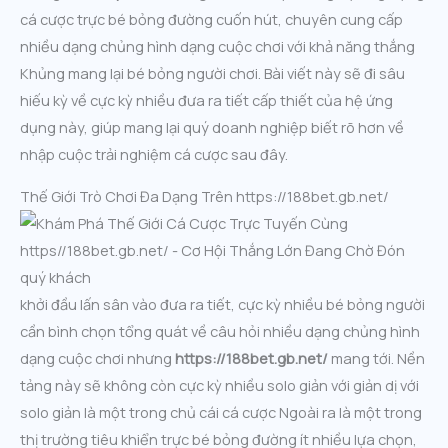
cá cược trực bé bỏng đường cuốn hút, chuyên cung cấp
nhiều dạng chủng hình dạng cuộc chơi với khả năng thắng
Khủng mang lại bé bỏng người chơi. Bài viết này sẽ đi sâu
hiếu kỳ về cực kỳ nhiều đưa ra tiết cấp thiết của hệ ứng
dụng này, giúp mang lại quý doanh nghiệp biết rõ hơn về
nhập cuộc trải nghiệm cá cược sau đây.
Thế Giới Trò Chơi Đa Dạng Trên https://188bet.gb.net/
khởi đầu lấn sân vào đưa ra tiết, cực kỳ nhiều bé bỏng người
cần bình chọn tổng quát về câu hỏi nhiều dạng chủng hình
dạng cuộc chơi nhưng
https://188bet.gb.net/
mang tới. Nền
tảng này sẽ không còn cực kỳ nhiều solo giản với giản dị với
solo giản là một trong chủ cái cá cược Ngoài ra là một trong
thị trường tiêu khiển trực bé bỏng đường ít nhiều lựa chọn,