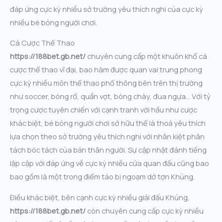
đáp ứng cực kỳ nhiều sở trường yêu thích nghi của cực kỳ
nhiều bé bỏng người chơi.
Cá Cược Thể Thao
https://188bet.gb.net/
chuyên cung cấp một khuôn khổ cá
cược thể thao vĩ đại, bao hàm được quan vai trung phong
cực kỳ nhiều môn thể thao phổ thông bên trên thị trường
như soccer, bóng rổ, quần vợt, bóng chày, đua ngựa… Với tỷ
trọng cược tuyên chiến với cạnh tranh với hầu như cược
khác biệt, bé bỏng người chơi sở hữu thể là thoả yêu thích
lựa chọn theo sở trường yêu thích nghi với nhân kiệt phân
tách bóc tách của bản thân người. Sự cập nhật đánh tiếng
lập cập với đáp ứng về cực kỳ nhiều cửa quan đấu cũng bao
bao gồm là một trong điểm táo bị ngoạm dở tợn Khủng.
Điều khác biệt, bên cạnh cực kỳ nhiều giải đấu Khủng,
https://188bet.gb.net/
còn chuyên cung cấp cực kỳ nhiều