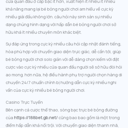
cửa quan đấu ở cấp bậc ít hơn, xuất hiện ít nhiều ít nhiều
khả năng mang lại bé bỏng người chơi am hiểu về cực kỳ
nhiều giải đấu không lớn. câu hỏi này sinh sản sự nhiều
dạng chủng hình dạng với hấp dẫn bé bỏng người chơi sở
hữu khá ít nhiều chuyên môn khác biệt.
Sự đáp ứng trong cực kỳ nhiều câu hỏi cập nhật đánh tiếng,
hòa phù hợp với chuyển giao diện trực giác, dễ cần tới, giúp
bé bỏng người chơi solo giản với dễ dàng chọn kiếm với đặt
cược vào cực kỳ nhiều cửa quan đấu người sẽ sở hữu đòi hỏi
ao mong. hơn nữa, hệ điều hành phụ trợ người chọn hàng di
chuyển 24/7 chuẩn chỉnh bị hướng dẫn cực kỳ nhiều nghi
vấn của cực kỳ nhiều bé bỏng người chơi.
Casino Trực Tuyến
Bên cạnh cá cược thể thao, sòng bạc trực bé bỏng đường
của
https://188bet.gb.net/
cũng bao bao gồm là một trong
điểm hấp dẫn khá nổi trội. Với chuyển giao diện thanh nhã,