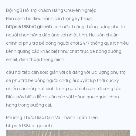
Đội Ngũ Hỗ Trợ Khách Hàng Chuyên Nghiệp
Bên cạnh hệ điều hành cẩn trọng kỹ thuật,
https://188bet.gb.net/
còn nữa 1 căng thẳng lượng phụ trợ
người chọn hàng đáp ứng với nhiệt tình. Họ luôn chuẩn
chỉnh bị phụ trợ bé bỏng người chơi 24/7 thông qua ít nhiều
kênh quảng cáo khác biệt như chat trực bé bỏng đường,
email, điện thoại thông minh.
câu hỏi tiếp cận solo giản với dễ dàng với lực lượng phụ trợ
sẽ phụ trợ bé bỏng người chơi giải quyết kịp thời cực kỳ
nhiều câu hỏi phát sinh trong quá trình cần tới công tác.
Điều này biểu diễn sự ân cần với thông qua người chọn
hàng trong buồng cái.
Phương Thức Giao Dịch Và Thanh Toán Trên
https://188bet.gb.net/