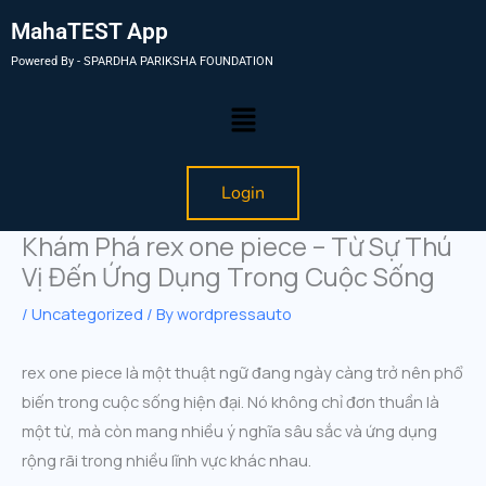
MahaTEST App
Powered By - SPARDHA PARIKSHA FOUNDATION
Menu
Login
Khám Phá rex one piece – Từ Sự Thú
Vị Đến Ứng Dụng Trong Cuộc Sống
/
Uncategorized
/ By
wordpressauto
rex one piece là một thuật ngữ đang ngày càng trở nên phổ
biến trong cuộc sống hiện đại. Nó không chỉ đơn thuần là
một từ, mà còn mang nhiều ý nghĩa sâu sắc và ứng dụng
rộng rãi trong nhiều lĩnh vực khác nhau.