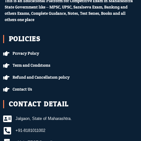
This is an Educational Platform for Competitive Exam in Maharashtra
State Government like – MPSC, UPSC, Saralseva Exam, Banking and
others Exams, Complete Guidance, Notes, Test Series, Books and all
others one place.
POLICIES
Privacy Policy
Term and Conditions
Refund and Cancellation policy
Contact Us
CONTACT DETAIL
Jalgaon, State of Maharashtra.
+91-8181011002