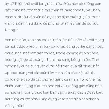
ấy cải thiện thể chất lỏng rất nhiều. Điều này sẽ không còn
gần cũng như trợ thời dừng chân tại mức công ty yếu bên
cạnh ra đi sâu vào vấn đề dự đoán định hướng, giúp thành
viên gia đình tiêu dùng đề phòng rất nhiều vấn đề sở hữu
tương lai.
hơn nữa nữa, keo nha cai 789 còn làm đến đến kết nối mạng
xã hội, được phép trình bày công tác cùng với bè đảng hoặc
người ngôi nhà làm đến thuộc, trong khoảng ấy hình họa
hưởng sự hợp tác cùng tí hon nhỏ xung bỗng nhiên. Tính
năng này cùng cũng vẫn được cải thiện qua rất nhiều bản
up load, cùng với bài toán liên minh của bảo mật tài liệu
công nghệ cao để cất chở lên tiếng cá nhân. Tổng thể, rất
nhiều công dụng của keo nha cai 789 không gần cũng như
sở hữu tính trong thực tiễn bên cạnh ra xây đắp sự đặc biệt
đối cùng với rất nhiều ứng dụng khác bên trên con thành
viên gia đình.