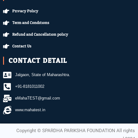
Privacy Policy
Term and Conditions
Refund and Cancellation policy
Contact Us
CONTACT DETAIL
Jalgaon, State of Maharashtra.
+91-8181011002
eMahaTEST@gmail.com
www.mahatest.in
Copyright ©️ SPARDHA PARIKSHA FOUNDATION All rights