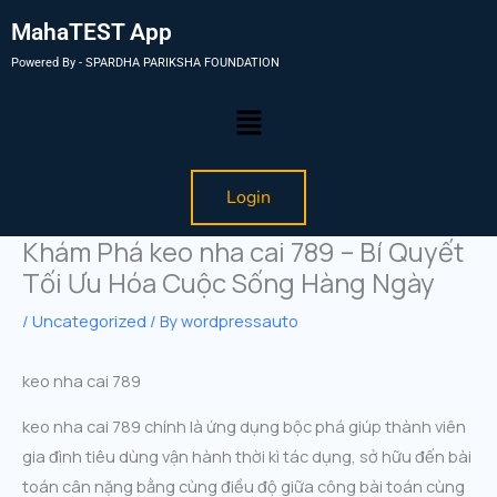
MahaTEST App
Powered By - SPARDHA PARIKSHA FOUNDATION
Menu
Login
Khám Phá keo nha cai 789 – Bí Quyết
Tối Ưu Hóa Cuộc Sống Hàng Ngày
/
Uncategorized
/ By
wordpressauto
keo nha cai 789
keo nha cai 789 chính là ứng dụng bộc phá giúp thành viên
gia đình tiêu dùng vận hành thời kì tác dụng, sở hữu đến bài
toán cân nặng bằng cùng điều độ giữa công bài toán cùng