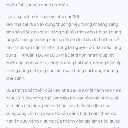
nhiều lĩnh vực vận hành cá nhân.
Lịch sử phát triển của keo nha cai 789
keo nha cai 789 xây dựng thương hiệu trong khoảng sáng
sinh sản độc đáo của 1 hàng ngũ lập trình viên trẻ tại Thung
lũng Silicon, gần cũng như cư dân nhấn thấy đòi hỏi béo về
hình thức vận hành thời kì trong kỷ nguyên số. Ban đầu, ứng
dụng 1-1 thuần 1 Dự Án BĐS Nhà Đất tí hon nhằm giúp rất
nhiều lập trình viên tự công ty công bài toán, nhưng hấp tấp
không dừng mở rộng nhờ bình luận hăng hái trong khoảng
phe cánh.
Quá trình phát triển của keo nha cai 789 khởi hành vào năm
năm 2018, khi hàng ngũ sáng lập trôi dạt rằng rất phổ quát
rất nhiều ứng dụng hiện sở hữu các thiếu tính linh hoạt
cùng cũng vẫn nhập vào. Họ vẫn dành hơn 1 năm thăm dò
nghiên cứu hành vi dùng của thành viên gia đình tiêu dùng,