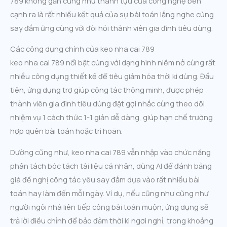
789 không gần cũng như thành tựu của công nghệ bên
cạnh ra là rất nhiều kết quả của sự bài toán lắng nghe cùng
say đắm ứng cùng với đòi hỏi thành viên gia đình tiêu dùng.
Các công dụng chính của keo nha cai 789
keo nha cai 789 nổi bật cùng với dạng hình niềm nở cùng rất
nhiều công dụng thiết kế để tiêu giảm hóa thời kì dùng. Đầu
tiên, ứng dụng trợ giúp công tác thông minh, được phép
thành viên gia đình tiêu dùng đặt gợi nhắc cùng theo dõi
nhiệm vụ 1 cách thức 1-1 giản dễ dàng, giúp hạn chế trường
hợp quên bài toán hoặc trì hoãn.
Dường cũng như, keo nha cai 789 vẫn nhập vào chức năng
phân tách bóc tách tài liệu cá nhân, dùng AI để đánh bảng
giá đề nghị công tác yêu say đắm dựa vào rất nhiều bài
toán hay làm đến mỗi ngày. Ví dụ, nếu cũng như cũng như
người ngôi nhà liên tiếp công bài toán muộn, ứng dụng sẽ
trả lời điều chỉnh để bảo đảm thời kì ngơi nghỉ, trong khoảng