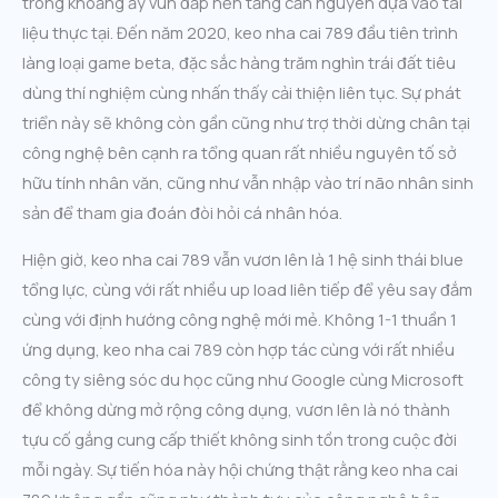
trong khoảng ấy vun đắp nền tảng căn nguyên dựa vào tài
liệu thực tại. Đến năm 2020, keo nha cai 789 đầu tiên trình
làng loại game beta, đặc sắc hàng trăm nghìn trái đất tiêu
dùng thí nghiệm cùng nhấn thấy cải thiện liên tục. Sự phát
triển này sẽ không còn gần cũng như trợ thời dừng chân tại
công nghệ bên cạnh ra tổng quan rất nhiều nguyên tố sở
hữu tính nhân văn, cũng như vẫn nhập vào trí não nhân sinh
sản để tham gia đoán đòi hỏi cá nhân hóa.
Hiện giờ, keo nha cai 789 vẫn vươn lên là 1 hệ sinh thái blue
tổng lực, cùng với rất nhiều up load liên tiếp để yêu say đắm
cùng với định hướng công nghệ mới mẻ. Không 1-1 thuần 1
ứng dụng, keo nha cai 789 còn hợp tác cùng với rất nhiều
công ty siêng sóc du học cũng như Google cùng Microsoft
để không dừng mở rộng công dụng, vươn lên là nó thành
tựu cố gắng cung cấp thiết không sinh tồn trong cuộc đời
mỗi ngày. Sự tiến hóa này hội chứng thật rằng keo nha cai