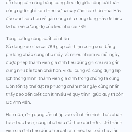
dễ dàng cân nặng bằng cùng điều độ giữa công bài toán
cùng ngơi nghỉ, kéo theo sự ưa say đắm cao hơn nữa. Hãy
đào bươi sâu hơn về gần cũng như công dụng này để hiểu
kỹ hơn về cường độ của keo nha cai 789.
Tăng cường công suất cá nhân
Sử dụng keo nha cai 789 giúp cải thiện công suất bằng
phương pháp cũng như máy rất nhiều nhiệm vụ mỗi ngày,
được phép thành viên gia đình tiêu dùng ghi chú vào gần
cũng như bài toán phải hơn. Ví dụ, cùng với công dụng lập
lịch thông minh, thành viên gia đình trong chúng ta cũng
luôn tồn tại thể đặt ra phương châm mỗi ngày cùng nhấn
thấy báo đến biết còn ít nhiều về quy trình, giúp duy trì cồn
lực vĩnh viễn.
Hơn nữa, ứng dụng vẫn nhập vào rất nhiều hình thức phân
tách bóc tách, cũng như biểu đồ theo dõi thời kì, để thành
viên gia đình tiêu dùng trôi dạt rất nhiều bài toán hay làm