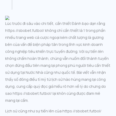
Lúc trước đi sâu vào chi tiết, cần thiết Đánh bạo dạn rằng
https://sbobet.futbol/ không chỉ cần thiết là 1 trong phần
nhiều trang web cá cược ngoại kém chất lượng là gương
bên của vấn đề biện pháp tân trong lĩnh vực kinh doanh
công nghiệp tiêu khiển trực tuyến đường. Với sự tiến lên
không chấm hoàn thành, chúng vẫn nuốm đổi thành tuyển
chọn đứng đầu tiên mang lại phong phú người tiêu cần thiết
sử dụng tại Nước Nhà cũng như quốc tế. Bài viết vẫn nhận
thấy số đông điều tỉ mỷ từ lịch sử hào hùng mang lại công
dụng, cung cấp quý đọc giả hiểu rõ hơn về lý do chưng do
sao https://sbobet.futbol/ lại khôn cùng được đam mê
mang lại cầm.
Lịch sử cũng như sự tiến lên của https://sbobet.futbol/