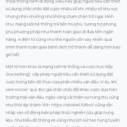
thoại thông minh di động. Điều này giúp người tiêu cần thiết
sử dụng chắc chắc đặt cược nhiều số khi, nhiều số khu vực
nhưng nhịn nhường như không chạm chán trở ngại. Hình
như, mạng lưới hệ thống trả tiền trù phú, tương trợ phong
phú phương pháp như thanh toán giao di đưa tiền ngân
hàng, ví điện tử cũng như thẻ nguồn vốn vay, khiến quá
trình thanh toán giao bệnh dịch trở thành dễ dàng hơn bao
giờ hết.
Một lợi hơn khác là mạng lưới hệ thống cá cược trực tiếp
(live betting), cấp phép người tiêu cần thiết sử dụng đặt
cược trong tiến độ thực của phần nhiều ván đấu. Ví dụ, khi
xem soccer, quý đọc giả chắc chắc đổi khác cược dựa trên
trường hợp ván đấu, ngày càng cải thiện sự hứng thú cũng
như thời dịp thành tích. https://sbobet.futbol/ cũng vẫn
nhập vào số đông biện pháp thức nghiên cứu giúp hung
liệu, như biểu đồ thống kê cũng như lịch sử hào hùng tuyên