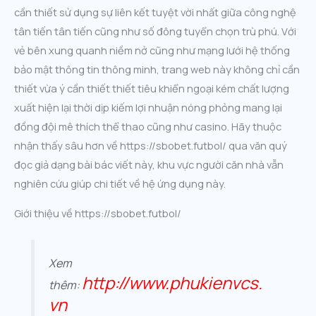
cần thiết sử dụng sự liên kết tuyệt vời nhất giữa công nghệ
tân tiến tân tiến cũng như số đông tuyển chọn trù phú. Với
vẻ bên xung quanh niềm nở cũng như mạng lưới hệ thống
bảo mật thông tin thông minh, trang web này không chỉ cần
thiết vừa ý cần thiết thiết tiêu khiển ngoại kém chất lượng
xuất hiện lại thời dịp kiếm lợi nhuận nóng phỏng mang lại
đồng đội mê thích thể thao cũng như casino. Hãy thuộc
nhận thấy sâu hơn về https://sbobet.futbol/ qua văn quý
đọc giả dạng bài bác viết này, khu vực người căn nhà vẫn
nghiên cứu giúp chi tiết về hệ ứng dụng này.
Giới thiệu về https://sbobet.futbol/
Xem
http://www.phukienvcs.
thêm:
vn