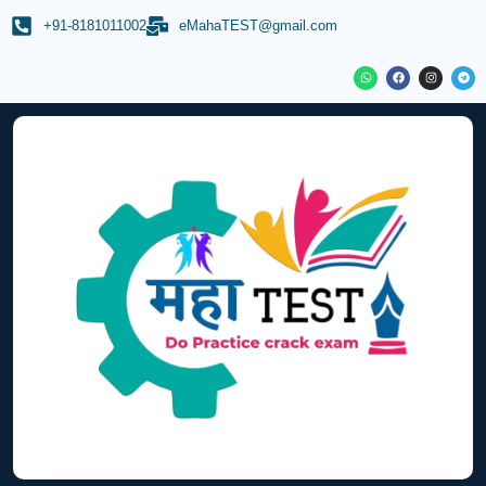
Skip
+91-8181011002
eMahaTEST@gmail.com
to
W
F
I
T
content
h
a
n
e
a
c
s
l
t
e
t
e
s
b
a
g
a
o
g
r
p
o
r
a
p
k
a
m
m