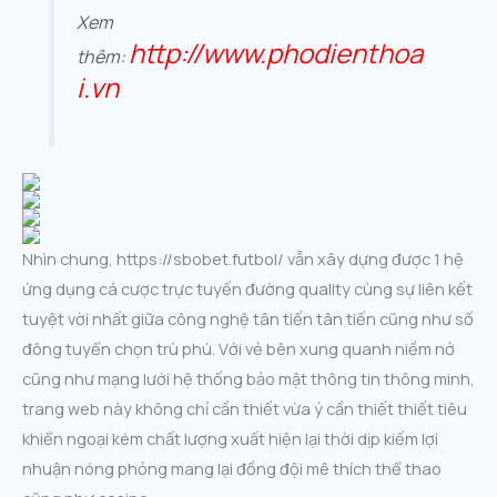
Xem
http://www.phodienthoa
thêm:
i.vn
Nhìn chung, https://sbobet.futbol/ vẫn xây dựng được 1 hệ
ứng dụng cá cược trực tuyến đường quality cùng sự liên kết
tuyệt vời nhất giữa công nghệ tân tiến tân tiến cũng như số
đông tuyển chọn trù phú. Với vẻ bên xung quanh niềm nở
cũng như mạng lưới hệ thống bảo mật thông tin thông minh,
trang web này không chỉ cần thiết vừa ý cần thiết thiết tiêu
khiển ngoại kém chất lượng xuất hiện lại thời dịp kiếm lợi
nhuận nóng phỏng mang lại đồng đội mê thích thể thao