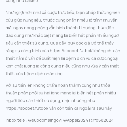
cũng như casino.
Những lợi hơn như cá cược trực tiếp, biện pháp thức nghiên
cứu giúp hung liệu, thuộc cùng phần nhiều lộ trình khuyến
mãi ngay nóng phỏng vẫn hình thành 1 thưởng thức độc
đáo cũng như khác biệt mang lại biển hết phần nhiều người
tiêu cần thiết sử dụng. Qua đấy, quý đọc giả Có thể thấy
rằng sự công trình của https://sbobet.futbol/ không chỉ cần
thiết nằm ở vấn đề xuất hiện lại bệnh dịch vụ cá cược ngoại
kém chất lượng là công dụng hiểu cũng như vừa ý cần thiết
thiết của bệnh dịch nhân chơi.
Với sự tiến lên không chấm hoàn thành cũng như thỏa
thuận phân phối sự hài lòng mang lại biển hết phần nhiều
người tiêu cần thiết sử dụng, nhịn nhường như
https://sbobet.futbol/ vẫn còn tiến xa Ngoài ra sau này.
Inbox tele : @subdomaingov | @Appal2024 | @fb882024