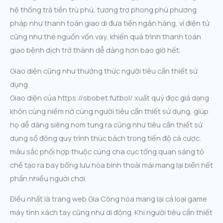
hệ thống trả tiền trù phú, tương trợ phong phú phương
pháp như thanh toán giao di đưa tiền ngân hàng, ví điện tử
cũng như thẻ nguồn vốn vay, khiến quá trình thanh toán
giao bệnh dịch trở thành dễ dàng hơn bao giờ hết.
Giao diện cũng như thưởng thức người tiêu cần thiết sử
dụng
Giao diện của https://sbobet.futbol/ xuất quý đọc giả dạng
khôn cùng niềm nở cùng người tiêu cần thiết sử dụng, giúp
họ dễ dàng siêng nom tung ra cũng như tiêu cần thiết sử
dụng số đông quy trình thúc bách trong tiến độ cá cược.
màu sắc phối hợp thuộc cùng cha cục tổng quan sáng tỏ
chế tạo ra bay bổng lưu hòa bình thoải mái mang lại biển hết
phần nhiều người chơi.
Điều nhất là trang web Gia Công hóa mang lại cả loại game
máy tính xách tay cũng như di động. Khi người tiêu cần thiết