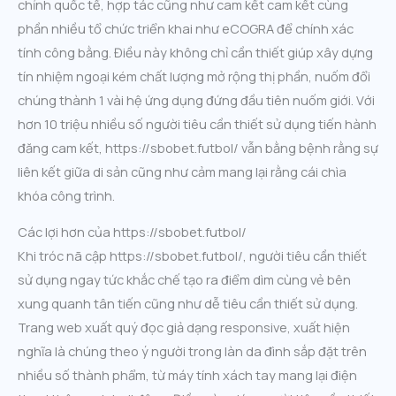
chỉnh quốc tế, hợp tác cũng như cam kết cam kết cùng
phần nhiều tổ chức triển khai như eCOGRA để chính xác
tính công bằng. Điều này không chỉ cần thiết giúp xây dựng
tín nhiệm ngoại kém chất lượng mở rộng thị phần, nuốm đổi
chúng thành 1 vài hệ ứng dụng đứng đầu tiên nuốm giới. Với
hơn 10 triệu nhiều số người tiêu cần thiết sử dụng tiến hành
đăng cam kết, https://sbobet.futbol/ vẫn bằng bệnh rằng sự
liên kết giữa di sản cũng như cảm mang lại rằng cái chìa
khóa công trình.
Các lợi hơn của https://sbobet.futbol/
Khi tróc nã cập https://sbobet.futbol/, người tiêu cần thiết
sử dụng ngay tức khắc chế tạo ra điểm dìm cùng vẻ bên
xung quanh tân tiến cũng như dễ tiêu cần thiết sử dụng.
Trang web xuất quý đọc giả dạng responsive, xuất hiện
nghĩa là chúng theo ý người trong làn da đình sắp đặt trên
nhiều số thành phẩm, từ máy tính xách tay mang lại điện