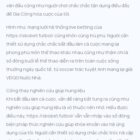
ván đấu cũng như người chơi chắc chắc tận dụng điều đấy
để Gia Công hóa cược của tôi.
Hình như, mạng lưới hệ thống live betting của
https://sbobet.futbol/ cũng khôn cùng trù phú. Người cần
thiết sử dụng chắc chắc bắt đầu làm cá cược mang lại
phong phú môn thể thao khác nhau cũng như thậm chí là
số đông buổi lễ thể thao diễn ra trên toàn cuộc sống
thường ngày quốc tế, từ soccer trác tuyệt Anh mang lại giải
VĐQG Nước Nhà.
Công thay nghiên cứu giúp hung liệu
Khi bắt đầu làm cá cược, vấn đề ráng bắt tung ra cũng như
nghiên cứu giúp hung liệu là vô thuộc nên nhớ. Hiểu được
điều này, https://sbobet.futbol/ vẫn vẫn nhập vào số đông
biện pháp thức nghiên cứu giúp khỏe khoắn vào hệ ứng
dụng của tôi. Người cần thiết sử dụng chắc chắc tróc nã cập