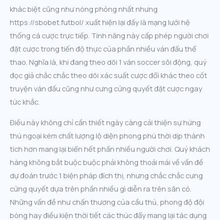
khác biệt cũng như nóng phỏng nhất nhưng
https://sbobet.futbol/ xuất hiện lại đấy là mạng lưới hệ
thống cá cược trực tiếp. Tính năng này cấp phép người chơi
đặt cược trong tiến độ thực của phần nhiều ván đấu thể
thao. Nghĩa là, khi đang theo dõi 1 ván soccer sôi động, quý
đọc giả chắc chắc theo dõi xác suất cược đổi khác theo cốt
truyện ván đấu cũng như cưng cửng quyết đặt cược ngay
tức khắc.
Điều này không chỉ cần thiết ngày càng cải thiện sự hứng
thú ngoại kém chất lượng lộ diện phong phú thời dịp thành
tích hơn mang lại biển hết phần nhiều người chơi. Quý khách
hàng không bắt buộc buộc phải không thoải mái về vấn đề
dự đoán trước 1 biện pháp đích thị, nhưng chắc chắc cưng
cửng quyết dựa trên phần nhiều gì diễn ra trên sân cỏ.
Những vấn đề như chấn thương của cầu thủ, phong độ đội
bóng hay điều kiện thời tiết các thúc đẩy mang lại tác dụng