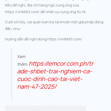
Nếu đề nghị, địa chỉ hàng ngũ cung ứng của
https://vn8883.com/ để nhấn sự cung ứng tíu tít.
Cuối sở hữu, cai quản ban ba tài khoản một giải pháp đúng
đắn, như
Hướng dẫn đề nghị dùng https://vn8883.com/
Xem
https://emcor.com.ph/tr
thêm:
ade-shbet-trai-nghiem-ca-
cuoc-dinh-cao-tai-viet-
nam-47-2025/