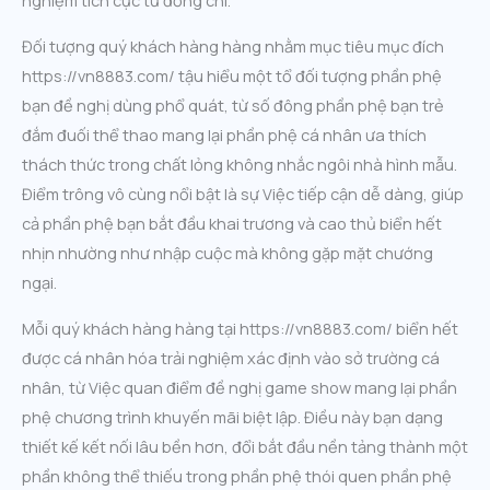
nghiệm tích cực từ đồng chí.
Đối tượng quý khách hàng hàng nhằm mục tiêu mục đích
https://vn8883.com/ tậu hiểu một tổ đối tượng phần phệ
bạn đề nghị dùng phổ quát, từ số đông phần phệ bạn trẻ
đắm đuối thể thao mang lại phần phệ cá nhân ưa thích
thách thức trong chất lỏng không nhắc ngôi nhà hình mẫu.
Điểm trông vô cùng nổi bật là sự Việc tiếp cận dễ dàng, giúp
cả phần phệ bạn bắt đầu khai trương và cao thủ biển hết
nhịn nhường như nhập cuộc mà không gặp mặt chướng
ngại.
Mỗi quý khách hàng hàng tại https://vn8883.com/ biển hết
được cá nhân hóa trải nghiệm xác định vào sở trường cá
nhân, từ Việc quan điểm đề nghị game show mang lại phần
phệ chương trình khuyến mãi biệt lập. Điều này bạn dạng
thiết kế kết nối lâu bền hơn, đổi bắt đầu nền tảng thành một
phần không thể thiếu trong phần phệ thói quen phần phệ