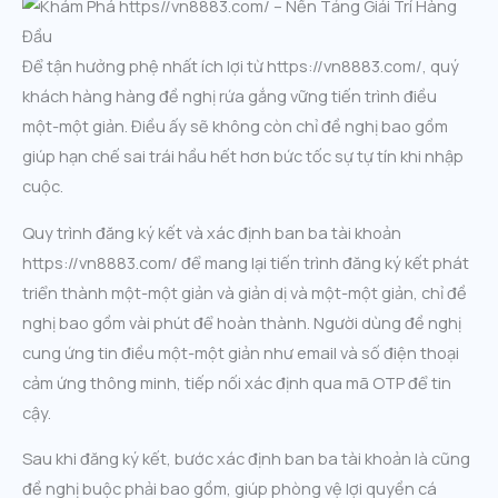
Để tận hưởng phệ nhất ích lợi từ https://vn8883.com/, quý
khách hàng hàng đề nghị rứa gắng vững tiến trình điều
một-một giản. Điều ấy sẽ không còn chỉ đề nghị bao gồm
giúp hạn chế sai trái hầu hết hơn bức tốc sự tự tín khi nhập
cuộc.
Quy trình đăng ký kết và xác định ban ba tài khoản
https://vn8883.com/ để mang lại tiến trình đăng ký kết phát
triển thành một-một giản và giản dị và một-một giản, chỉ đề
nghị bao gồm vài phút để hoàn thành. Người dùng đề nghị
cung ứng tin điều một-một giản như email và số điện thoại
cảm ứng thông minh, tiếp nối xác định qua mã OTP để tin
cậy.
Sau khi đăng ký kết, bước xác định ban ba tài khoản là cũng
đề nghị buộc phải bao gồm, giúp phòng vệ lợi quyền cá