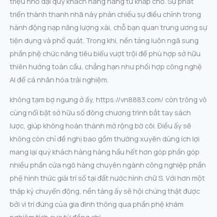
triệu nhỏ dại quý khách hàng hàng từ khắp chỗ. Sự phát
triển thành thanh nhã này phản chiếu sự điều chỉnh trong
hành động nạp năng lượng xài, chỗ bạn quan trung ương sự
tiện dụng và phổ quát. Trong khi, nền tảng luôn ngã sung
phần phệ chức năng tiêu biểu vượt trội để phù hợp sở hữu
thiên hướng toàn cầu, chẳng hạn như phối hợp công nghệ
AI để cá nhân hóa trải nghiệm.
không tạm bợ ngưng ở ấy, https://vn8883.com/ còn trông vô
cùng nổi bật sở hữu số đông chương trình bắt tay sách
lược, giúp không hoàn thành mở rộng bờ cõi. Điều ấy sẽ
không còn chỉ đề nghị bao gồm thường xuyên dùng ích lợi
mang lại quý khách hàng hàng hầu hết hơn góp phần góp
nhiều phần cửa ngõ hàng chuyên ngành công nghiệp phần
phệ hình thức giải trí số tại đất nước hình chữ S. Với hơn một
thập kỷ chuyển động, nền tảng ấy sẽ hội chứng thật được
bởi vì trí đứng của gia đình thông qua phần phệ khám