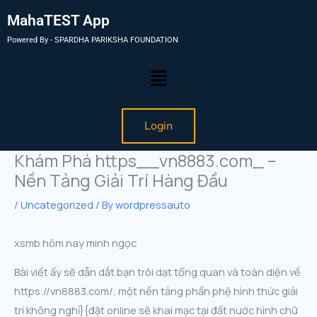
MahaTEST App
Powered By - SPARDHA PARIKSHA FOUNDATION
Menu
Login
Khám Phá https__vn8883.com_ –
Nền Tảng Giải Trí Hàng Đầu
/
Uncategorized
/ By
wordpressauto
xsmb hôm nay minh ngọc
Bài viết ấy sẽ dẫn dắt bạn trôi dạt tổng quan và toàn diện về
https://vn8883.com/, một nền tảng phần phệ hình thức giải
trí không nghỉ}{đặt online sẽ khai mạc tại đất nước hình chữ