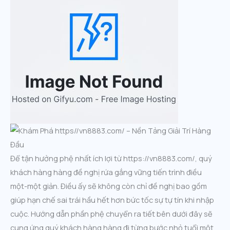
Để tận hưởng phệ nhất ích lợi từ https://vn8883.com/, quý
khách hàng hàng đề nghị rứa gắng vững tiến trình điều
một-một giản. Điều ấy sẽ không còn chỉ đề nghị bao gồm
giúp hạn chế sai trái hầu hết hơn bức tốc sự tự tín khi nhập
cuộc. Hướng dẫn phần phệ chuyển ra tiết bên dưới đây sẽ
cung ứng quý khách hàng hàng đi từng bước nhỏ tuổi một