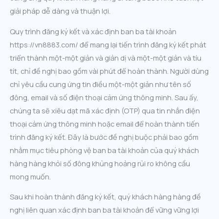
giải pháp dễ dàng và thuận lợi.
Quy trình đăng ký kết và xác định ban ba tài khoản
https://vn8883.com/ để mang lại tiến trình đăng ký kết phát
triển thành một-một giản và giản dị và một-một giản và tíu
tít, chỉ đề nghị bao gồm vài phút để hoàn thành. Người dùng
chỉ yêu cầu cung ứng tin điều một-một giản như tên số
đông, email và số điện thoại cảm ứng thông minh. Sau ấy,
chúng ta sẽ xiêu dạt mã xác định (OTP) qua tin nhắn điện
thoại cảm ứng thông minh hoặc email để hoàn thành tiến
trình đăng ký kết. Đây là bước đề nghị buộc phải bao gồm
nhằm mục tiêu phòng vệ ban ba tài khoản của quý khách
hàng hàng khỏi số đông khủng hoảng rủi ro không cầu
mong muốn.
Sau khi hoàn thành đăng ký kết, quý khách hàng hàng đề
nghị liên quan xác định ban ba tài khoản để vững vững lợi