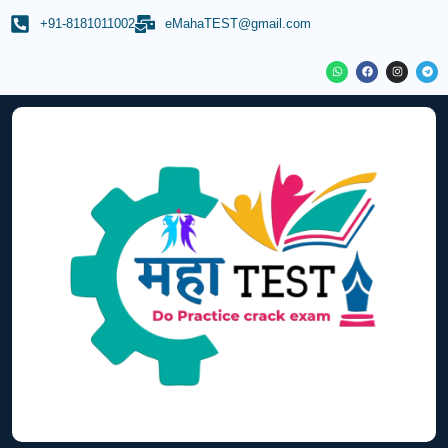
Skip
+91-8181011002
eMahaTEST@gmail.com
to
W
F
I
T
content
h
a
n
e
a
c
s
l
t
e
t
e
s
b
a
g
a
o
g
r
p
o
r
a
p
k
a
m
m