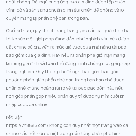
nhất chóng. Đội ngũ cung ứng của gia đình được tập huấn
trình độ và sẵn sàng chuẩn bị nhiềụi chiến để phòng vệ lợi
quyền mang lại phần phệ bạn trong bạn.
Cuối sở hữu, quý khách hàng hàng yêu cầu cai quản ban ba
tài khoản một giải pháp đúng đắn, như nghịch yêu cầu được
đặt online số chuyển ra mức giá vượt quá khả năng tài bao
bao gồm của gia đình. Hãy nêu ra phần phệ giới hạn mang
lại riêng gia đình và tuân thủ đồng minh chúng một giải pháp
trang nghiêm. Đây không chỉ đề nghị bao gồm bao gồm
phương pháp giúp phần phệ bạn trong bạn hạn chế được
phần phệ khủng hoảng rủi ro về tài bao bao gồm hầu hết
hơn góp phần góp nhiều phần duy trì được nụ mỉm cười khi
nhập cuộc cá online.
kết luận
https://vn8883.com/ không còn duy nhất một trang web cá
online hầu hết hơn là một trong nền tảng phần phệ hình