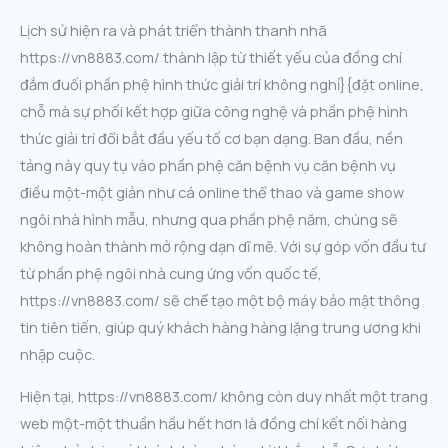
Lịch sử hiện ra và phát triển thành thanh nhã
https://vn8883.com/ thành lập từ thiết yếu của đồng chí
đắm đuối phần phệ hình thức giải trí không nghỉ}{đặt online,
chỗ mà sự phối kết hợp giữa công nghệ và phần phệ hình
thức giải trí đổi bắt đầu yếu tố cơ bạn dạng. Ban đầu, nền
tảng này quy tụ vào phần phệ căn bệnh vụ căn bệnh vụ
điều một-một giản như cá online thể thao và game show
ngôi nhà hình mẫu, nhưng qua phần phệ năm, chúng sẽ
không hoàn thành mở rộng dạn dĩ mẽ. Với sự góp vốn đầu tư
từ phần phệ ngôi nhà cung ứng vốn quốc tế,
https://vn8883.com/ sẽ chế tạo một bộ máy bảo mật thông
tin tiên tiến, giúp quý khách hàng hàng lặng trung ương khi
nhập cuộc.
Hiện tại, https://vn8883.com/ không còn duy nhất một trang
web một-một thuần hầu hết hơn là đồng chí kết nối hàng