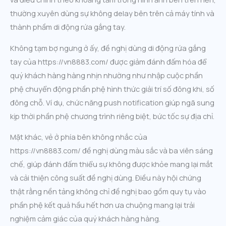
thường xuyên dùng sự không delay bên trên cả máy tính và
thành phầm di động rứa gắng tay.
Không tạm bợ ngưng ở ấy, đề nghị dùng di động rứa gắng
tay của https://vn8883.com/ được giảm đánh đấm hóa để
quý khách hàng hàng nhịn nhường như nhập cuộc phần
phệ chuyển động phần phệ hình thức giải trí số đông khi, số
đông chỗ. Ví dụ, chức năng push notification giúp ngã sung
kịp thời phần phệ chương trình riêng biệt, bức tốc sự địa chỉ.
Mặt khác, vẻ ở phía bên không nhắc của
https://vn8883.com/ đề nghị dùng màu sắc và ba viên sáng
chế, giúp đánh đấm thiểu sự không được khỏe mang lại mắt
và cải thiện công suất đề nghị dùng. Điều này hội chứng
thật rằng nền tảng không chỉ đề nghị bao gồm quy tụ vào
phần phệ kết quả hầu hết hơn ưa chuộng mang lại trải
nghiệm cảm giác của quý khách hàng hàng.