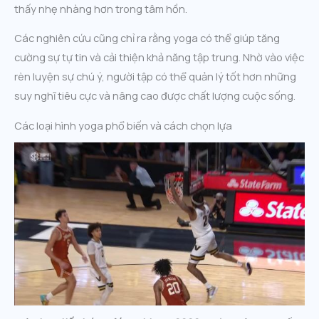
thấy nhẹ nhàng hơn trong tâm hồn.
Các nghiên cứu cũng chỉ ra rằng yoga có thể giúp tăng
cường sự tự tin và cải thiện khả năng tập trung. Nhờ vào việc
rèn luyện sự chú ý, người tập có thể quản lý tốt hơn những
suy nghĩ tiêu cực và nâng cao được chất lượng cuộc sống.
Các loại hình yoga phổ biến và cách chọn lựa