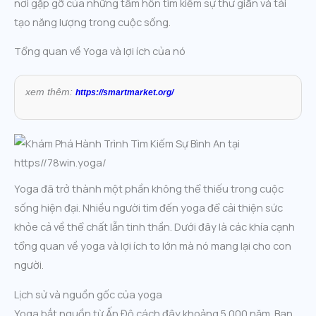
nơi gặp gỡ của những tâm hồn tìm kiếm sự thư giãn và tái
tạo năng lượng trong cuộc sống.
Tổng quan về Yoga và lợi ích của nó
xem thêm:
https://smartmarket.org/
Yoga đã trở thành một phần không thể thiếu trong cuộc
sống hiện đại. Nhiều người tìm đến yoga để cải thiện sức
khỏe cả về thể chất lẫn tinh thần. Dưới đây là các khía cạnh
tổng quan về yoga và lợi ích to lớn mà nó mang lại cho con
người.
Lịch sử và nguồn gốc của yoga
Yoga bắt nguồn từ Ấn Độ cách đây khoảng 5.000 năm. Ban