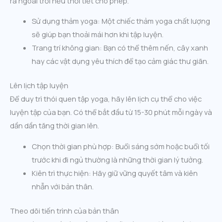
ra ngoài trời nếu thời tiết cho phép.
Sử dụng thảm yoga: Một chiếc thảm yoga chất lượng
sẽ giúp bạn thoải mái hơn khi tập luyện.
Trang trí không gian: Bạn có thể thêm nến, cây xanh
hay các vật dụng yêu thích để tạo cảm giác thư giãn.
Lên lịch tập luyện
Để duy trì thói quen tập yoga, hãy lên lịch cụ thể cho việc
luyện tập của bạn. Có thể bắt đầu từ 15-30 phút mỗi ngày và
dần dần tăng thời gian lên.
Chọn thời gian phù hợp: Buổi sáng sớm hoặc buổi tối
trước khi đi ngủ thường là những thời gian lý tưởng.
Kiên trì thực hiện: Hãy giữ vững quyết tâm và kiên
nhẫn với bản thân.
Theo dõi tiến trình của bản thân