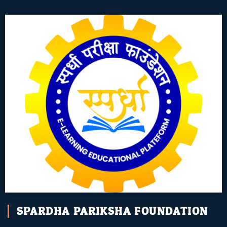
SPARDHA PARIKSHA FOUNDATION