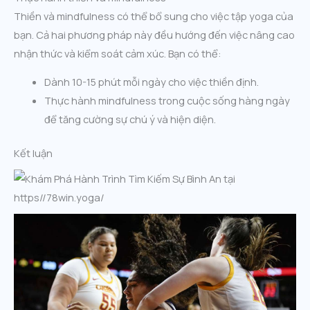
Thiền và mindfulness có thể bổ sung cho việc tập yoga của
bạn. Cả hai phương pháp này đều hướng đến việc nâng cao
nhận thức và kiểm soát cảm xúc. Bạn có thể:
Dành 10-15 phút mỗi ngày cho việc thiền định.
Thực hành mindfulness trong cuộc sống hàng ngày
để tăng cường sự chú ý và hiện diện.
Kết luận