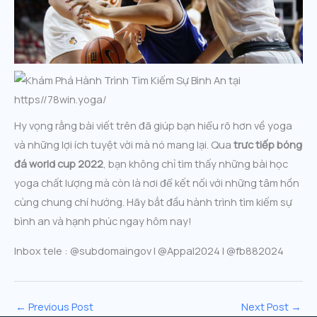
Hy vọng rằng bài viết trên đã giúp bạn hiểu rõ hơn về yoga
và những lợi ích tuyệt vời mà nó mang lại. Qua
trưc tiếp bóng
đá world cup 2022
, bạn không chỉ tìm thấy những bài học
yoga chất lượng mà còn là nơi để kết nối với những tâm hồn
cùng chung chí hướng. Hãy bắt đầu hành trình tìm kiếm sự
bình an và hạnh phúc ngay hôm nay!
Inbox tele : @subdomaingov | @Appal2024 | @fb882024
←
Previous Post
Next Post
→