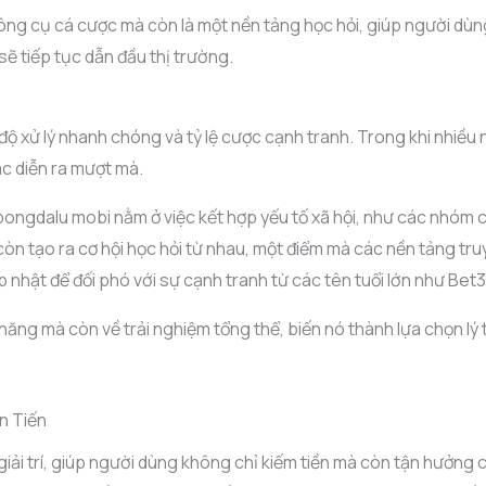
ng cụ cá cược mà còn là một nền tảng học hỏi, giúp người dùng 
sẽ tiếp tục dẫn đầu thị trường.
độ xử lý nhanh chóng và tỷ lệ cược cạnh tranh. Trong khi nhiều
c diễn ra mượt mà.
bongdalu mobi nằm ở việc kết hợp yếu tố xã hội, như các nhóm c
òn tạo ra cơ hội học hỏi từ nhau, một điểm mà các nền tảng tru
cập nhật để đối phó với sự cạnh tranh từ các tên tuổi lớn như Be
 năng mà còn về trải nghiệm tổng thể, biến nó thành lựa chọn l
n giải trí, giúp người dùng không chỉ kiếm tiền mà còn tận hưởng