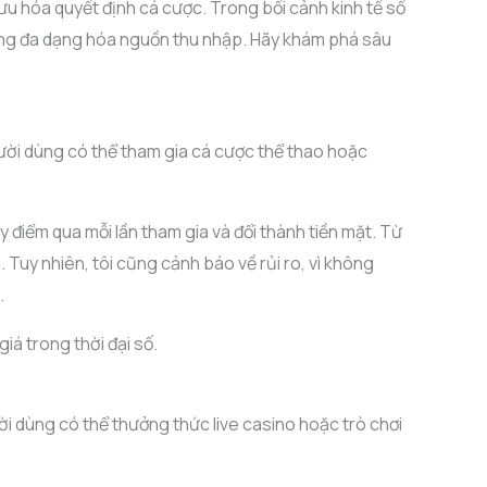
ưu hóa quyết định cá cược. Trong bối cảnh kinh tế số
dùng đa dạng hóa nguồn thu nhập. Hãy khám phá sâu
ười dùng có thể tham gia cá cược thể thao hoặc
 điểm qua mỗi lần tham gia và đổi thành tiền mặt. Từ
 Tuy nhiên, tôi cũng cảnh báo về rủi ro, vì không
.
iá trong thời đại số.
ời dùng có thể thưởng thức live casino hoặc trò chơi