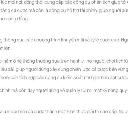
úc mọi nơi, đồng thời cung cấp các công cụ phân tích giúp tối 
 tảng cá cược mà còn là công cụ hỗ trợ tài chính, giúp người 
cho cộng đồng.
 thông qua các chương trình khuyến mãi và tỷ lệ cược cao. Ng
n lớn.
nằm ở hệ thống thưởng dựa trên hành vi, nơi người chơi tích lũy
 lâu dài, giúp người dùng xây dựng chiến lược cá cược bền vững.
mobi cần tích hợp các công cụ kiểm soát như giới hạn đặt cược
 chính mà còn dạy người dùng về quản lý rủi ro, một kỹ năng quý g
alu mobi biến cá cược thành một hình thức giải trí cao cấp. Ngư