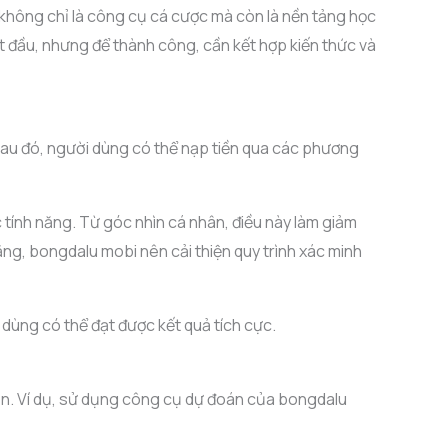
không chỉ là công cụ cá cược mà còn là nền tảng học
bắt đầu, nhưng để thành công, cần kết hợp kiến thức và
. Sau đó, người dùng có thể nạp tiền qua các phương
tính năng. Từ góc nhìn cá nhân, điều này làm giảm
ằng, bongdalu mobi nên cải thiện quy trình xác minh
i dùng có thể đạt được kết quả tích cực.
hạn. Ví dụ, sử dụng công cụ dự đoán của bongdalu