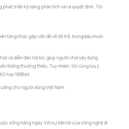
phát triển kỹ năng phân tích và ra quyết định. Tôi
 nền tảng khác gặp vấn đề về độ trễ, bongdalu mobi
hat và diễn đàn nội bộ, giúp người chơi xây dựng
yền thống thường thiếu. Tuy nhiên, tôi cũng lưu ý
t365 hay 188Bet.
ý tưởng cho người dùng Việt Nam.
 cuộc sống hàng ngày. Với sự tiện lợi của công nghệ di