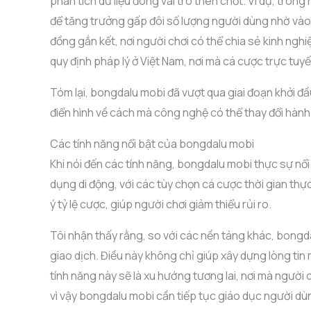
phân tích dữ liệu đóng vai trò then chốt. Ví dụ, tro
để tăng trưởng gấp đôi số lượng người dùng nhờ vào c
đồng gắn kết, nơi người chơi có thể chia sẻ kinh nghi
quy định pháp lý ở Việt Nam, nơi mà cá cược trực tu
Tóm lại, bongdalu mobi đã vượt qua giai đoạn khởi đầu
điển hình về cách mà công nghệ có thể thay đổi hành 
Các tính năng nổi bật của bongdalu mobi
Khi nói đến các tính năng, bongdalu mobi thực sự nổi
dụng di động, với các tùy chọn cá cược thời gian thự
ý tỷ lệ cược, giúp người chơi giảm thiểu rủi ro.
Tôi nhận thấy rằng, so với các nền tảng khác, bongd
giao dịch. Điều này không chỉ giúp xây dựng lòng tin 
tính năng này sẽ là xu hướng tương lai, nơi mà người
vì vậy bongdalu mobi cần tiếp tục giáo dục người dùn