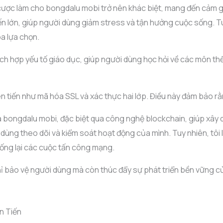
á cược làm cho bongdalu mobi trở nên khác biệt, mang đến cảm
tiến lớn, giúp người dùng giảm stress và tận hưởng cuộc sống. 
a lựa chọn.
ích hợp yếu tố giáo dục, giúp người dùng học hỏi về các môn thể
n tiến như mã hóa SSL và xác thực hai lớp. Điều này đảm bảo rằ
 bongdalu mobi, đặc biệt qua công nghệ blockchain, giúp xây dự
dùng theo dõi và kiểm soát hoạt động của mình. Tuy nhiên, tôi l
hống lại các cuộc tấn công mạng.
hỉ bảo vệ người dùng mà còn thúc đẩy sự phát triển bền vững c