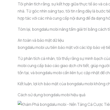
Tôi phân tích rằng, sự kết hợp giữa thực tế ảo và c
nhà. Từ góc nhìn sáng tạo, tôi tin rằng đây là bước 
hợp tác với các nhà cung cấp nội dung để đa dạng hó
Tóm lại, bongdalu mobi nâng tầm giải trí bằng cách t
An toàn và bảo mật dữ liệu
bongdalu mobi ưu tiên bảo mật với các lớp bảo vệ tiê
Từ phân tích cá nhân, tôi thấy rằng sự minh bạch của
mobi cung cấp báo cáo giao dịch chi tiết, giúp người 
tồn tại, và bongdalu mobi cần liên tục cập nhật để c
Kết luận, lợi ích bảo mật của bongdalu mobi không c
Cách sử dụng bongdalu mobi hiệu quả