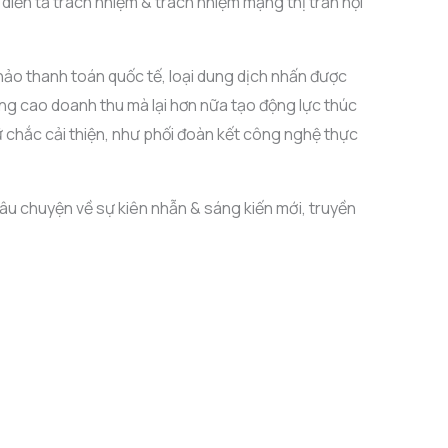
diễn tả trách nhiệm & trách nhiệm mạng thị trấn hội
hảo thanh toán quốc tế, loại dung dịch nhấn được
ng cao doanh thu mà lại hơn nữa tạo động lực thúc
 chắc cải thiện, như phối đoàn kết công nghệ thực
câu chuyện về sự kiên nhẫn & sáng kiến mới, truyền