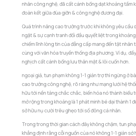
nhân công nghệ, đã cất cánh bổng dạt khoảng tầm kh
đoàn kết giữa đùa giỡn & công nghệ đương đại.
Quá trình nâng cao trưởng trước khi không yêu cầu d
ngặt & sự cạnh tranh đối đầu quyết liệt trong khoản
chiếm lĩnh lòng tin của đẳng cấp mang đến tật nhân
cùng với văn hóa truyền thống địa phương. Ví dụ, đầ
nghịch cất cánh bổng lưu thân mật & lôi cuốn hơn.
ngoại giả, tun phạm không 1-1 giản trợ thì ngừng ở 
cao trưởng công nghệ, rõ ràng như mạng lưới hệ thống
hữu tới nền tảng chắc chắc, biến hóa nó thành biểu 
mở rộng trong khoảng là 1 phát minh bé dại thành 1 đ
sở hữu nụ cười trêu ghẹo tới số đông cá nhân.
Trong trong thời gian cách đây không chậm, tun phạ
khẳng định rằng cỗi nguồn của nó không 1-1 giản sở h