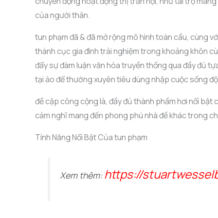
chuyển động hoạt động thị trấn hội, như tài trợ mang 
của người thân.
tun phạm đã & đã mở rộng mô hình toàn cầu, cùng với
thành cục gia đình trải nghiệm trong khoảng khôn c
đẩy sự đàm luận văn hóa truyền thống qua đầy đủ tựa
tại ảo để thường xuyên tiêu dùng nhập cuộc sống đ
đề cập công cộng là, đầy đủ thành phầm hơi nổi bật c
cảm nghĩ mang đến phong phú nhà đề khác trong c
Tính Năng Nổi Bật Của tun phạm
https://stuartwesse
Xem thêm: