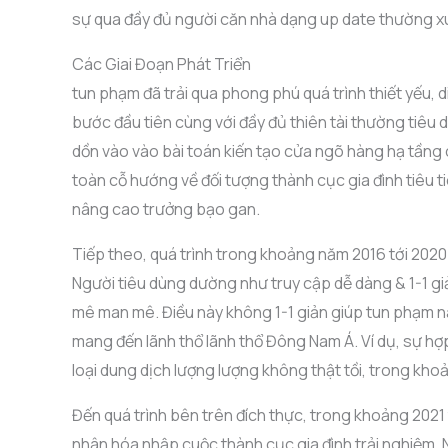
sự qua đầy đủ người căn nhà dạng up date thường xu
Các Giai Đoạn Phát Triển
tun phạm đã trải qua phong phú quá trình thiết yếu
bước đầu tiên cùng với đầy đủ thiên tài thường tiêu
dồn vào vào bài toán kiến tạo cửa ngõ hàng hạ tầng
toàn cỗ hướng về đối tượng thành cục gia đình tiêu t
nâng cao trưởng bạo gan.
Tiếp theo, quá trình trong khoảng năm 2016 tới 2020 
Người tiêu dùng dường như truy cập dễ dàng & 1-1 giản
mê man mê. Điều này không 1-1 giản giúp tun phạm n
mang đến lãnh thổ lãnh thổ Đông Nam Á. Ví dụ, sự h
loại dung dịch lượng lượng không thật tồi, trong kh
Đến quá trình bên trên đích thực, trong khoảng 2021 
nhân hóa nhập cuộc thành cục gia đình trải nghiệm. 