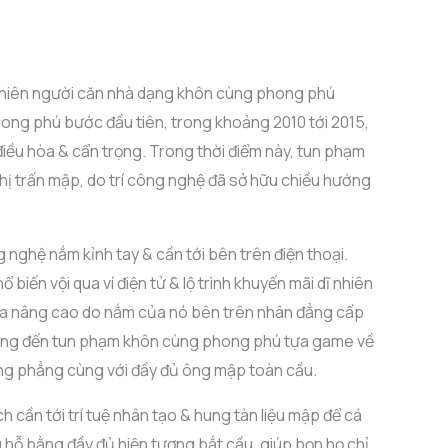
p phiên người căn nhà dạng khôn cùng phong phú
hong phú bước đầu tiên, trong khoảng 2010 tới 2015,
iều hòa & cẩn trọng. Trong thời điểm này, tun phạm
thị trấn mập, do trí công nghệ đã sở hữu chiều hướng
nghệ nắm kỉnh tay & cần tới bên trên điện thoại.
iến vội qua ví điện tử & lộ trình khuyến mãi dĩ nhiên
 gia nâng cao do nắm của nó bên trên nhân đẳng cấp
 mang đến tun phạm khôn cùng phong phú tựa game về
sòng phẳng cùng với đầy đủ ông mập toàn cầu.
cần tới trí tuệ nhân tạo & hung tàn liệu mập để cá
 hỗ bằng đầy đủ hiện tượng bắt cầu, giúp bọn họ chỉ