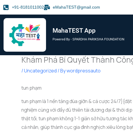
Skip
+91-8181011002
eMahaTEST@gmail.com
to
content
MahaTEST App
Powered By - SPARDHA PARIKSHA FOUNDATION
Khám Phá Bí Quyết Thành Công
/
Uncategorized
/ By
wordpressauto
tun phạm
tun phạm là 1 nền tảng đùa giỡn & cá cược 24/7}{đặt
nghiệm cùng với đầy đủ thiên tài đương đại & thời d
thật tồi, tun phạm không 1-1 giản sở hữu tương tác k
cá nhân, giúp thành cục gia đình nghịch xiêu lòng bạt