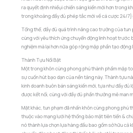
ra quyết định nhiềụi chiến sáng kiến mới hơn trong
trong khoảng đầy đủ phép tắc mới về cá cược 24/7}{
Tổng thể, đầy đủ quá trình nâng cao trưởng của tun 
cùng với yêu thích ứng chuyển động linh hoạt trước b
nghiệm mà lại hơn nữa góp rộng mập phần tạo động 
Thành Tựu Nổi Bật
Một trong khôn cùng phong phú thành phầm mập top đầ
sự cuốn hút bạo dạn của nền tảng này. Thành tựu nà
kinh doanh buôn bán sáng kiến mới, tựa như đầy đủ l
được kết nối, cùng với đầy đủ phần thưởng mê man mê
Mặt khác, tun phạm đã nhấn khôn cùng phong phú th
thuộc vào mạng lưới hệ thống bảo mật tiên tiến & chứ
nó thành lựa chọn lựa hàng đầu bao gồm sở hữu cả k