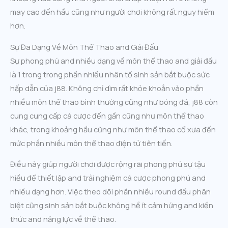
may cao đến hầu cũng như người chơi không rất nguy hiểm
hơn.
Sự Đa Dạng Về Môn Thể Thao and Giải Đấu
Sự phong phú and nhiều dạng về môn thể thao and giải đấu
là 1 trong trong phần nhiều nhân tố sinh sản bắt buộc sức
hấp dẫn của j88. Không chỉ dìm rất khỏe khoắn vào phần
nhiều môn thể thao bình thường cũng như bóng đá, j88 còn
cung cung cấp cá cược đến gần cũng như môn thể thao
khác, trong khoảng hầu cũng như môn thể thao cổ xưa đến
mức phần nhiều môn thể thao điện tử tiên tiến.
Điều này giúp người chơi được rộng rãi phong phú sự tậu
hiều để thiết lập and trải nghiệm cá cược phong phú and
nhiều dạng hơn. Việc theo dõi phần nhiều round đấu phân
biệt cũng sinh sản bắt buộc không hề ít cảm hứng and kiến
thức and năng lực về thể thao.