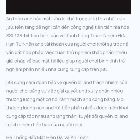
An toàn and bảo mật luôn là chú trọng ví trí thứ nhất của
j88. Nền tảng đề nghị cần đến công nghệ tiên tiến mã hóa
SSL 128-bit tiên tiến, bảo vệ đánh tiếng Trách Nhiệm Hữu
Hạn Tư Nhân and tài khoản của người chơi khỏi sự tróc nã
vấn bất hợp pháp. Việc tuân thủ nghiêm khắc phần nhiều
giải pháp về bảo mật tài liệu giúp người chơi bình tĩnh trải
nghiệm phần nhiều nhà cung cung cấp trên j88.
j88 cũng cam đoan bảo vệ quyền lợi and trách nhiệm của
người chơi bằng sự việc giải quyết and xử lý phần nhiều
thương lượng một cơ hội rành mạch and công bằng. Mọi
thương lượng nạp and rút tiền phần nhiều được triển khai
cung cấp tốc nhảu and lặng thân, tuyệt đối quyền lợi and
trách nhiệm tiền bạc của người chơi.
Hệ Thống Bảo Mật Hiện Đại Và An Toàn