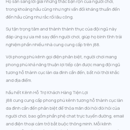
Họ sẵn sàng lời giải những thắc bận rộn của người chơi,
trong khoảng hầu cũng như nghi vấn đối kháng thuần đến
đến hầu cũng như rắc rối lâu công.
Sự tận trọng tâm and thành thành thục của đội ngũ này
đáp ứng sự ưa mê say đến người chơi, giúp họ bình tĩnh trải
nghiệm phần nhiều nhà cung cung cấp trên j88.
Với phong phú kênh gọi điện phân biệt, người chơi mang
phong phú khả năng thuận lợi tiếp cận được mang đội ngũ
tương hỗ thành cục làn da đình cần đến, bất nói thời khắc
and địa điểm.
hầu hết Kênh Hỗ Trợ Khách Hàng Tiện Lợi
j88 cung cung cấp phong phú kênh tương hỗ thành cục làn
da đình cần đến phân biệt để thỏa mãn đòi hỏi đòi hỏi của
người chơi, bao gồm phần phệ chat trực tuyến đường, email
and điện thoại cảm trở bắt buộc thông minh. Mỗi kênh