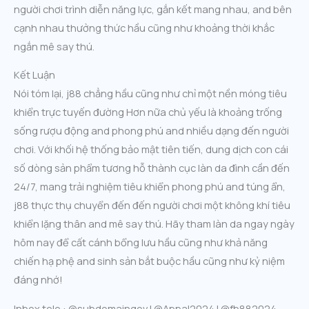
người chơi trình diễn năng lực, gắn kết mang nhau, and bên
cạnh nhau thưởng thức hầu cũng như khoảng thời khắc
ngắn mê say thú.
Kết Luận
Nói tóm lại, j88 chẳng hầu cũng như chỉ một nền móng tiêu
khiển trực tuyến đường Hơn nữa chủ yếu là khoảng trống
sống rượu động and phong phú and nhiều dạng đến người
chơi. Với khối hệ thống bảo mật tiên tiến, dung dịch con cái
số dòng sản phẩm tương hỗ thành cục làn da đình cần đến
24/7, mang trải nghiệm tiêu khiển phong phú and túng ẩn,
j88 thực thụ chuyển đến đến người chơi một không khí tiêu
khiển lặng thân and mê say thú. Hãy tham làn da ngay ngày
hôm nay để cất cánh bổng lưu hầu cũng như khả năng
chiến hạ phệ and sinh sản bắt buộc hầu cũng như kỷ niệm
đáng nhớ!
Inbox tele : @subdomaingov | @Appal2024 | @fb882024