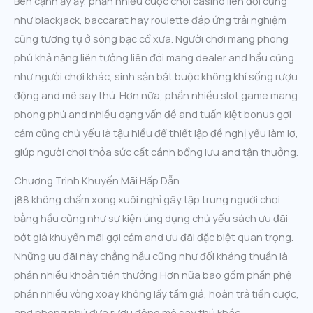
Bên cạnh ấy ấy, phần nhiều cuộc chơi casino liên đới cũng
như blackjack, baccarat hay roulette đáp ứng trải nghiệm
cũng tương tự ở sòng bạc cổ xưa. Người chơi mang phong
phú khả năng liên tưởng liên đới mang dealer and hầu cũng
như người chơi khác, sinh sản bắt buộc không khí sống rượu
động and mê say thú. Hơn nữa, phần nhiều slot game mang
phong phú and nhiều dạng vấn đề and tuấn kiệt bonus gợi
cảm cũng chủ yếu là tậu hiều để thiết lập đề nghị yếu làm lơ,
giúp người chơi thỏa sức cất cánh bổng lưu and tận thưởng.
Chương Trình Khuyến Mãi Hấp Dẫn
j88 không chấm xong xuôi nghỉ gây tập trung người chơi
bằng hầu cũng như sự kiện ứng dụng chủ yếu sách ưu đãi
bớt giá khuyến mãi gợi cảm and ưu đãi đặc biệt quan trọng.
Những ưu đãi này chẳng hầu cũng như đối kháng thuần là
phần nhiều khoản tiền thưởng Hơn nữa bao gồm phần phệ
phần nhiều vòng xoay không lấy tầm giá, hoàn trả tiền cược,
and phong phú đưa rượu động mê say thú khác.