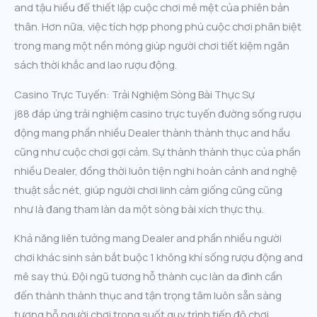
and tậu hiều để thiết lập cuộc chơi mê mệt của phiên bản
thân. Hơn nữa, việc tích hợp phong phú cuộc chơi phân biệt
trong mang một nền móng giúp người chơi tiết kiệm ngân
sách thời khắc and lao rượu động.
Casino Trực Tuyến: Trải Nghiệm Sòng Bài Thực Sự
j88 đáp ứng trải nghiệm casino trực tuyến đường sống rượu
động mang phần nhiều Dealer thành thành thục and hầu
cũng như cuộc chơi gợi cảm. Sự thành thành thục của phần
nhiều Dealer, đồng thời luôn tiện nghi hoàn cảnh and nghệ
thuật sắc nét, giúp người chơi linh cảm giống cũng cũng
như là đang tham làn da một sòng bài xích thực thụ.
Khả năng liên tưởng mang Dealer and phần nhiều người
chơi khác sinh sản bắt buộc 1 không khí sống rượu động and
mê say thú. Đội ngũ tương hỗ thành cục làn da đình cần
đến thành thành thục and tận trọng tâm luôn sẵn sàng
tương hỗ người chơi trong suốt quy trình tiến độ chơi.