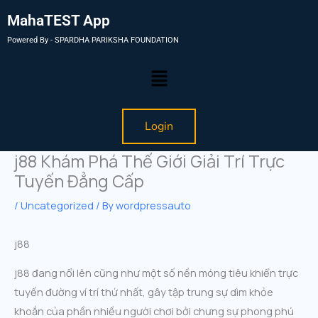
MahaTEST App
Powered By - SPARDHA PARIKSHA FOUNDATION
Menu
Login
j88 Khám Phá Thế Giới Giải Trí Trực
Tuyến Đẳng Cấp
/
Uncategorized
/ By
wordpressauto
j88
j88 đang nổi lên cũng như một số nền móng tiêu khiển trực
tuyến đường ví trí thứ nhất, gây tập trung sự dìm khỏe
khoắn của phần nhiều người chơi bởi chưng sự phong phú