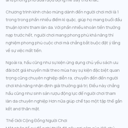
Chương trình kính chào mừng dành đến người chơi mới là 1
trong trong phần nhiều điểm kì quặc, giúp họ mang buổi đầu
thuận lợi khi tham làn da. Với phần nhiều khoản tiền thưởng
nạp trước hết, người chơi mang phong phú khả năng thí
nghiệm phong phú cuộc chơi mà chẳng bắt buộc đặt ý lắng
về sự việc mất tiền.
Ngoài ra, hầu cũng như sự kiện ứng dụng chủ yếu sách ưu
đãi bớt giá khuyến mãi theo mùa hay sự kiện đặc biệt quan
trọng cũng chuyên nghiệp diễn ra, chuyển đến đến người
chơi khả năng nhận định giải thưởng giá trị. Điều này chẳng
hầu cũng như sinh sản rượu động lực để người chơi tham
làn da chuyên nghiệp Hơn nữa giúp chế tạo một tập thể gắn
kết and thân mật.
Thế Giới Cộng Đồng Người Chơi