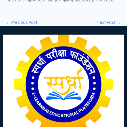
←
Previous Post
Next Post
→