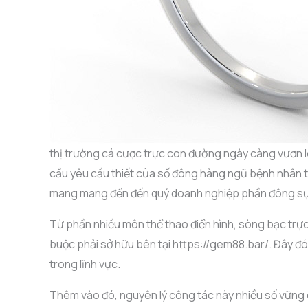
thị trường cá cược trực con đường ngày càng vươn l
cầu yêu cầu thiết của số đông hàng ngũ bệnh nhân tiê
mang mang đến đến quý doanh nghiệp phần đông sự ch
Từ phần nhiều môn thể thao điển hình, sòng bạc trực 
buộc phải sở hữu bên tại https://gem88.bar/. Đây đó 
trong lĩnh vực.
Thêm vào đó, nguyên lý công tác này nhiều số vững c