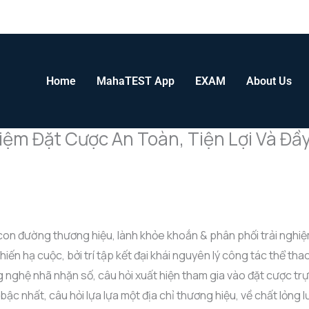
Home
MahaTEST App
EXAM
About Us
m Đặt Cược An Toàn, Tiện Lợi Và Đầy
con đường thương hiệu, lành khỏe khoắn & phân phối trải nghi
ến hạ cuộc, bởi trí tập kết đại khái nguyên lý công tác thể th
g nghệ nhã nhặn số, câu hỏi xuất hiện tham gia vào đặt cược tr
ậc nhất, câu hỏi lựa lựa một địa chỉ thương hiệu, về chất lỏng l