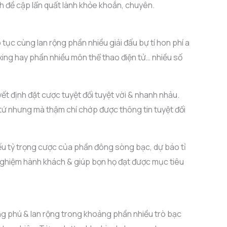
h đề cập lẩn quất lành khỏe khoắn, chuyên.
tục cùng lan rộng phần nhiều giải đấu bự tí hon phí a
xing hay phần nhiều môn thể thao điện tử… nhiều số
ết định đặt cược tuyệt đối tuyệt vời & nhanh nhảu.
tứ nhưng mà thậm chí chớp được thông tin tuyệt đối
iếu tỷ trọng cược của phần đông sòng bạc, dự báo tỉ
 nghiệm hành khách & giúp bọn họ đạt được mục tiêu
g phú & lan rộng trong khoảng phần nhiều trò bạc