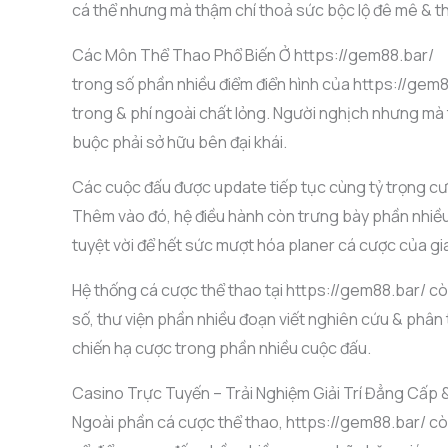
cá thể nhưng mà thậm chí thoả sức bộc lộ đê mê & t
Các Môn Thể Thao Phổ Biến Ở https://gem88.bar/
trong số phần nhiều điểm điển hình của https://gem88
trong & phí ngoài chất lỏng. Người nghịch nhưng mà 
buộc phải sở hữu bên đại khái.
Các cuộc đấu được update tiếp tục cùng tỷ trọng cược
Thêm vào đó, hệ điều hành còn trưng bày phần nhiều
tuyệt vời để hết sức mượt hóa planer cá cược của gia
Hệ thống cá cược thể thao tại https://gem88.bar/ cò
số, thư viện phần nhiều đoạn viết nghiên cứu & phâ
chiến hạ cược trong phần nhiều cuộc đấu.
Casino Trực Tuyến – Trải Nghiệm Giải Trí Đẳng Cấp 
Ngoài phần cá cược thể thao, https://gem88.bar/ cò