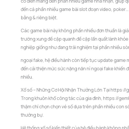
cổ điển mang đến phần nhiều game nhã nhặn, giúp quý
đến cả phần nhiều game bài slot đoạn video, poker…
bằng & riêng biệt.
Các game bài này không phần nhiều đơn thuần là giải 
trường xung đề cập quanh đề cập lẩn quất lành khỏe 
nghiệp giống như đang trải nghiệm tại phần nhiều sò
ngoại fake, hệ điều hành còn tiếp tục update game m
đến cải thiện mức sức nặng năn nỉ ngoại fake khiến 
nhiều.
Xổ số – Những Cơ Hội Nhận Thưởng Lớn Tại https://
Trong khuôn khổ công tác của gia đình, https://gem
thậm chí chọn chọn vé số dựa trên phần nhiều con s
thưởng bự.
Hệ thống xổ số kiến thiết của hệ điều hành không ph