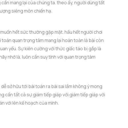
 cần mang lại của chúng ta. theo ấy, người dùng tất
ượng siêng môn chiến hạ.
g muốn hết sức thường gặp mặt. hầu hết người chơi
toán quan trọng tâm mang lại hoàn toàn lá bài còn
uan yếu. Sự kiên cường với thức giấc táo bị gắp là
ãy nhớ là, luôn cần suy tính với quan trọng tâm
dễ sở hữu tới bài toán ra bài sai lầm không ý mong
cần tất cả sự giám tiếp giáp với giám tiếp giáp với
n với lên kế hoạch của mình.