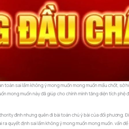
n toàn sai lầm không ý mong muốn mong muốn mấu chốt, sở hữu
muốn mong muốn này đã giúp cho chính mình tăng diện tích phệ
thority đình nhưng quên đi bài toán chú ý bài của đối phương. 
vài ra quyết định sai lầm không ý mong muốn mong muốn. vấn đề