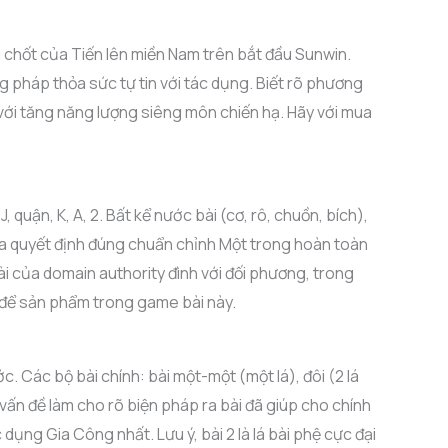
 chốt của Tiến lên miền Nam trên bắt đầu Sunwin.
pháp thỏa sức tự tin với tác dụng. Biết rõ phương
ới tăng năng lượng siêng môn chiến hạ. Hãy với mua
, quận, K, A, 2. Bất kể nước bài (cơ, rô, chuồn, bích),
ới ra quyết định đúng chuẩn chỉnh Một trong hoàn toàn
ài của domain authority đình với đối phương, trong
y để sản phẩm trong game bài này.
c. Các bộ bài chính: bài một-một (một lá), đôi (2 lá
). vấn đề làm cho rõ biện pháp ra bài đã giúp cho chính
dụng Gia Công nhất. Lưu ý, bài 2 là lá bài phệ cực đại