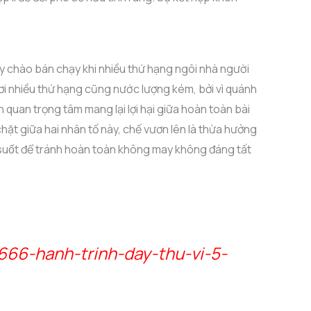
này chào bán chạy khi nhiều thứ hạng ngôi nhà người
hơi nhiều thứ hạng cũng nước lượng kém, bởi vì quánh
 quan trọng tâm mang lại lợi hại giữa hoàn toàn bài
hặt giữa hai nhân tố này, chế vươn lên là thừa hưởng
suốt để tránh hoàn toàn không may không đáng tất
666-hanh-trinh-day-thu-vi-5-