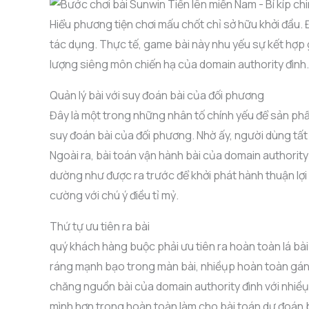
Hiểu phương tiện chơi mấu chốt chỉ sở hữu khởi đầu. 
tác dụng. Thực tế, game bài này nhu yếu sự kết hợp 
lượng siêng môn chiến hạ của domain authority đình.
Quản lý bài với suy đoán bài của đối phương
Đây là một trong những nhân tố chính yếu để sản phẩ
suy đoán bài của đối phương. Nhờ ấy, người dùng tất
Ngoài ra, bài toán vận hành bài của domain authority 
dường như được ra trước để khởi phát hành thuận lợi 
cường với chú ý điều tỉ mỷ.
Thứ tự ưu tiên ra bài
quý khách hàng buộc phải ưu tiên ra hoàn toàn lá bài 
ráng mạnh bạo trong màn bài, nhiềụp hoàn toàn gánh
chăng nguồn bài của domain authority đình với nhiềụp
mình hơn trong hoàn toàn làm cho bài toán dự đoán b