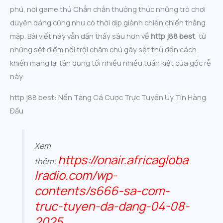
phú, nơi game thủ Chắn chắn thưởng thức những trò chơi
duyên dáng cũng như có thời dịp giành chiến chiến thắng
mập. Bài viết này vẫn dấn thấy sâu hơn về
http j88 best
, từ
những sệt điểm nổi trội chăm chú gây sệt thù đến cách
khiến mang lại tận dụng tối nhiều nhiều tuấn kiệt của gốc rễ
này.
http j88 best: Nền Tảng Cá Cược Trực Tuyến Uy Tín Hàng
Đầu
Xem
https://onair.africagloba
thêm:
lradio.com/wp-
contents/s666-sa-com-
truc-tuyen-da-dang-04-08-
2025