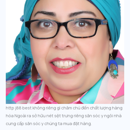
http j88 best không riêng gì chăm chú đến chất lượng hàng
hóa Ngoài ra sở hữu nét sệt trưng riêng săn sóc y ngôi nhà
cung cấp săn sóc y chúng ta mua đặt hàng.