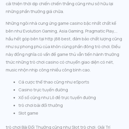
cải thiện thời dịp chiến chiến thắng cũng như sở hữu lại
những phần thưởng giá chữa.
Những ngôi nhà cung ứng game casino bậc nhất chất kế
bên như Evolution Gaming, Asia Gaming, Pragmatic Play,…
hầu hết góp bên tại http j88 best, đảm bảo chất lượng cũng
như sự phong phú của khôn cùng phần đông trò chơi. Điều
này đồng nghĩa có vấn đề game thủ vẫn tiến hành thưởng
thức những trò chơi casino có chuyển giao diện có nét,
music nhộn nhịp công nhiều công bình cao.
Cá cược thể thao cũng như eSports
Casino trực tuyến đường
Xổ số cũng như Lô đề trực tuyến đường
trò chơi bài đổi thưởng
Slot game
trò chơi Bài Đổi Thưởng cũng như Slot trò chơi: Giải Trí