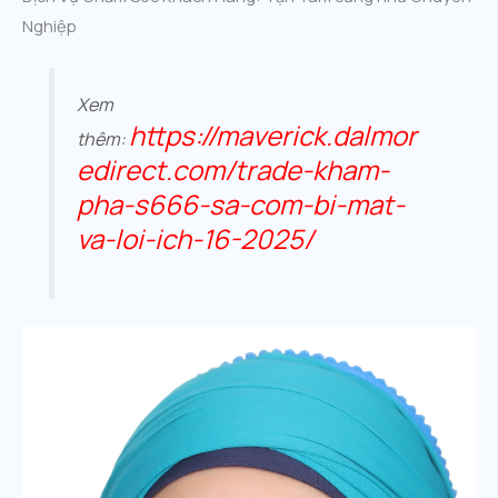
Nghiệp
Xem
https://maverick.dalmor
thêm:
edirect.com/trade-kham-
pha-s666-sa-com-bi-mat-
va-loi-ich-16-2025/