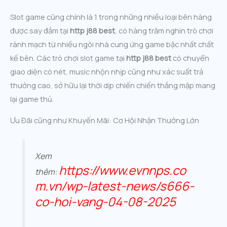
Slot game cũng chính là 1 trong những nhiều loại bên hàng
được say đắm tại
http j88 best
, có hàng trăm nghìn trò chơi
rành mạch từ nhiều ngôi nhà cung ứng game bậc nhất chất
kế bên. Các trò chơi slot game tại
http j88 best
có chuyển
giao diện có nét, music nhộn nhịp cũng như xác suất trả
thưởng cao, sở hữu lại thời dịp chiến chiến thắng mập mang
lại game thủ.
Ưu Đãi cũng như Khuyến Mãi: Cơ Hội Nhận Thưởng Lớn
Xem
https://www.evnnps.co
thêm:
m.vn/wp-latest-news/s666-
co-hoi-vang-04-08-2025