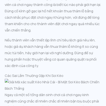
viên cá chơi ngay thành công là biết lúc nào phải giới hạn lại.
Đừng cố kỉnh gỡ gạc lại hồ hết khoản thua thảm lỗ bằng
cách khắc phục đặt chơi ngay Khủng hơn, với đừng để lòng
tham khiến cho cho thành viên đặt chơi ngay quá nhiều lúc
vẫn chiến thắng.
Nếu thành viên vẫn thiết lập lĩnh chỉ tiêu lệch giá nêu lên,
hoặc giả dụ khách hàng vẫn thua thảm lỗ không ít so cùng
mức túi tiền, hãy giới hạn lại với nghỉ dưỡng. Đừng để sự
hưng phấn hoặc thuyệt vẳng cơ quan quăng quật ra phối
xác định của công ty.
Các Sai Lầm Thường Gặp Khi Soi Kèo
Ngay cả một số tổng dân sinh chơi cá chơi ngay kinh
nghiệm cũng chắc dĩ nhiên chắc dĩ nhiên bận bịu buộc phải