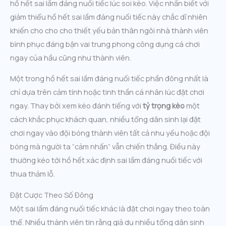
hồ hết sai lầm đáng nuối tiếc lúc soi kèo. Việc nhấn biết với
giảm thiểu hồ hết sai lầm đáng nuối tiếc này chắc dĩ nhiên
khiến cho cho cho thiết yếu bản thân ngôi nhà thành viên
bình phục đáng bận vai trung phong công dụng cá chơi
ngay của hầu cũng như thành viên.
Một trong hồ hết sai lầm đáng nuối tiếc phần đông nhất là
chỉ dựa trên cảm tính hoặc tinh thần cá nhân lúc đặt chơi
ngay. Thay bởi xem kèo đánh tiếng với
tỷ trọng kèo
một
cách khắc phục khách quan, nhiều tổng dân sinh lại đặt
chơi ngay vào đội bóng thành viên tất cả nhu yếu hoặc đội
bóng mà người ta “cảm nhấn” vẫn chiến thắng. Điều này
thường kéo tới hồ hết xác định sai lầm đáng nuối tiếc với
thua thảm lỗ.
Đặt Cược Theo Số Đông
Một sai lầm đáng nuối tiếc khác là đặt chơi ngay theo toàn
thể. Nhiều thành viên tin rằng giả dụ nhiều tổng dân sinh