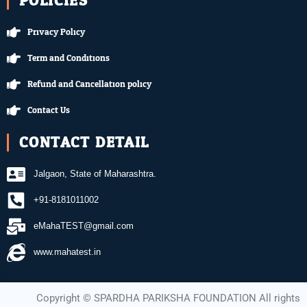
POLICIES
Privacy Policy
Term and Conditions
Refund and Cancellation policy
Contact Us
CONTACT DETAIL
Jalgaon, State of Maharashtra.
+91-8181011002
eMahaTEST@gmail.com
www.mahatest.in
Copyright ©️ SPARDHA PARIKSHA FOUNDATION All rights