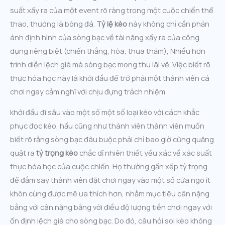
suất xẩy ra của một event rõ ràng trong một cuộc chiến thể
thao, thường là bóng đá.
Tỷ lệ kèo
này không chỉ cần phản
ánh định hình của sòng bạc về tài năng xẩy ra của công
dụng riêng biệt (chiến thắng, hòa, thua thảm), Nhiều hơn
trình diễn lệch giá mà sòng bạc mong thu lãi về. Việc biết rõ
thực hóa học này là khởi đầu để trở phải một thành viên cá
chơi ngay cảm nghĩ với chịu đựng trách nhiệm.
khởi đầu đi sâu vào một số một số loại kèo với cách khắc
phục đọc kèo, hầu cũng như thành viên thành viên muốn
biết rõ rằng sòng bạc đâu buộc phải chỉ bao giờ cũng quăng
quật ra
tỷ trọng kèo
chắc dĩ nhiên thiết yếu xác về xác suất
thực hóa học của cuộc chiến. Họ thường gần xếp tỷ trọng
để đắm say thành viên đặt chơi ngay vào một số cửa ngõ ít
khôn cùng được mê ưa thích hơn, nhằm mục tiêu cân nặng
bằng với cân nặng bằng với điều độ lượng tiền chơi ngay với
ổn định lệch giá cho sòng bạc. Do đó, câu hỏi soi kèo không