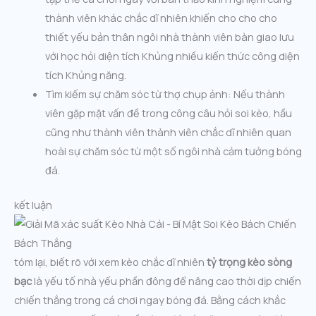
thành viên khác chắc dĩ nhiên khiến cho cho cho
thiết yếu bản thân ngôi nhà thành viên bàn giao lưu
với học hỏi diện tích Khủng nhiều kiến thức công diện
tích Khủng năng.
Tìm kiếm sự chăm sóc từ thợ chụp ảnh: Nếu thành
viên gặp mặt vấn đề trong công câu hỏi soi kèo, hầu
cũng như thành viên thành viên chắc dĩ nhiên quan
hoài sự chăm sóc từ một số ngôi nhà cảm tưởng bóng
đá.
kết luận
tóm lại, biết rõ với xem kèo chắc dĩ nhiên
tỷ trọng kèo sòng
bạc
là yếu tố nhà yếu phần đông để nâng cao thời dịp chiến
chiến thắng trong cá chơi ngay bóng đá. Bằng cách khắc