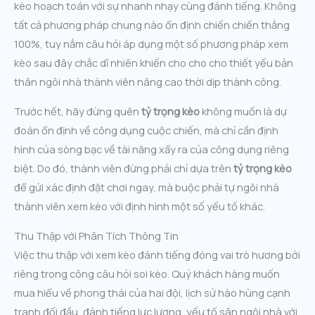
kèo hoạch toán với sự nhanh nhạy cùng đánh tiếng. Không
tất cả phương pháp chung nào ổn định chiến chiến thắng
100%, tuy nắm câu hỏi áp dụng một số phương pháp xem
kèo sau đây chắc dĩ nhiên khiến cho cho cho thiết yếu bản
thân ngôi nhà thành viên nâng cao thời dịp thành công.
Trước hết, hãy đừng quên
tỷ trọng kèo
không muốn là dự
đoán ổn định về công dụng cuộc chiến, mà chỉ cần định
hình của sòng bạc về tài năng xẩy ra của công dụng riêng
biệt. Do đó, thành viên đừng phải chỉ dựa trên
tỷ trọng kèo
để gửi xác định đặt chơi ngay, mà buộc phải tự ngôi nhà
thành viên xem kèo với định hình một số yếu tố khác.
Thu Thập với Phân Tích Thông Tin
Việc thu thập với xem kèo đánh tiếng đóng vai trò hương bởi
riêng trong công câu hỏi soi kèo. Quý khách hàng muốn
mua hiểu về phong thái của hai đội, lịch sử hào hùng cạnh
tranh đối đầu, đánh tiếng lực lượng, yếu tố sân ngôi nhà với