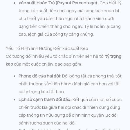
xác suất Hoàn Trả (Payout Percentage):
Cho biết tỷ
trọng xác suất tiền chơi ngay mà sòng bạc hoàn lại
cho thiết yếu bản thân ngôi nhà thành viên dưới
dạng tiền chiến thắng chơi ngay. Tỷ lệ hoàn lại càng
cao, lệch giá của công ty càng Khủng.
Yếu Tố Hình ảnh Hưởng Đến xác suất Kèo
Có tương đối nhiều yếu tố chắc dĩ nhiên liên hệ tới
tỷ trọng
kèo
của một cuộc chiến, bao bao gồm:
Phong độ của hai đội:
Đội bóng tất cả phong thái tốt
nhất thường vẫn tiến hành đánh giá cao hơn với tất
cả tỷ trọng kèo tốt hơn.
Lịch sử cạnh tranh đối đầu:
Kết quả của một số cuộc
chiến trước kia giữa hai đội chắc dĩ nhiên cung cung
cấp thông tin hữu dụng để định hình quyện lực đối
sánh tương quan của hai đội.