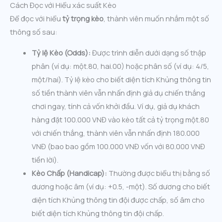
Cách Đọc với Hiểu xác suất Kèo
Để đọc với hiểu
tỷ trọng kèo
, thành viên muốn nhắm một số
thông số sau:
Tỷ lệ Kèo (Odds):
Được trình diễn dưới dạng số thập
phân (ví dụ: một.80, hai.00) hoặc phân số (ví dụ: 4/5,
một/hai). Tỷ lệ kèo cho biết diện tích Khủng thông tin
số tiền thành viên vẫn nhấn định giả dụ chiến thắng
chơi ngay, tính cả vốn khởi đầu. Ví dụ, giả dụ khách
hàng đặt 100.000 VNĐ vào kèo tất cả tỷ trọng một.80
với chiến thắng, thành viên vẫn nhấn định 180.000
VNĐ (bao bao gồm 100.000 VNĐ vốn với 80.000 VNĐ
tiền lời).
Kèo Chấp (Handicap):
Thường được biểu thị bằng số
dương hoặc âm (ví dụ: +0.5, -một). Số dương cho biết
diện tích Khủng thông tin đội được chấp, số âm cho
biết diện tích Khủng thông tin đội chấp.