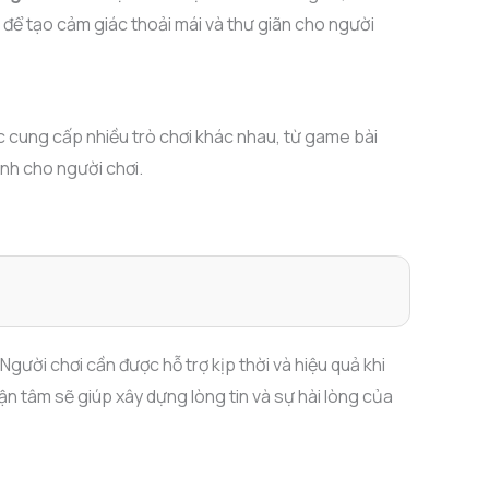
 để tạo cảm giác thoải mái và thư giãn cho người
c cung cấp nhiều trò chơi khác nhau, từ game bài
anh cho người chơi.
 Người chơi cần được hỗ trợ kịp thời và hiệu quả khi
ận tâm sẽ giúp xây dựng lòng tin và sự hài lòng của