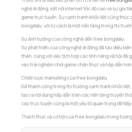
Trước khi đi sâu vào phân tích chi tiết về
free bongda
nghệ di động, kết nối internet tốc độ cao và sự gia
game trực tuyến. Sự cạnh tranh khốc liệt cũng thúc 
bongdalu, với tư cách là một nền tảng trong thị trư
Sự ảnh hưởng của công nghệ đến free bongdalu
Sự phát triển của công nghệ di động đã tạo điều kiệ
thiện, cùng với việc tích hợp các tính năng xã hội đ
vào trải nghiệm chơi game chân thực và hấp dẫn hơn
Chiến lược marketing của free bongdalu
Để thành công trong thị trường cạnh tranh khốc liệt,
tạo ra nội dung hấp dẫn trên các nền tảng truyền thô
cáo trực tuyến cũng là một yếu tố quan trọng để tiếp
Thách thức và cơ hội của free bongdalu trong tương 