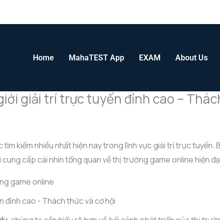
Home
MahaTEST App
EXAM
About Us
ới giải trí trực tuyến đỉnh cao – Thác
m kiếm nhiều nhất hiện nay trong lĩnh vực giải trí trực tuyến. B
 cung cấp cái nhìn tổng quan về thị trường game online hiện đại
ờng game online