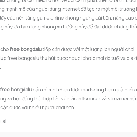
lu
, chúng ta cần hiểu rõ hơn về bối cảnh phát triển của thị t
 tăng mạnh mẽ của người dùng internet đã tạo ra một môi trường
đẩy các nền tảng game online không ngừng cải tiến, nâng cao ch
ờng này, đã tận dụng những xu hướng này để đạt được những th
n cho
free bongdalu
tiếp cận được với một lượng lớn người chơi
ã giúp free bongdalu thu hút được người chơi ở mọi độ tuổi và đ
.
free bongdalu
cần có một chiến lược marketing hiệu quả. Điề
ng xã hội, đồng thời hợp tác với các influencer và streamer n
 cận được với nhiều người chơi hơn.
lai