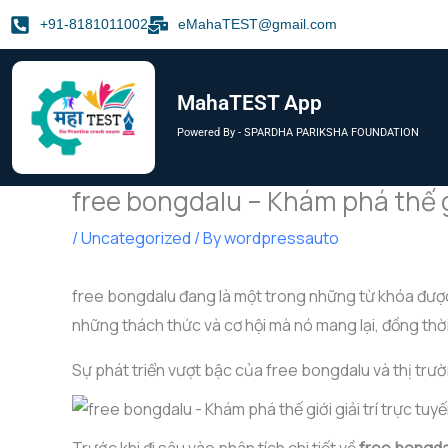
Skip
+91-8181011002
eMahaTEST@gmail.com
to
content
MahaTEST App
Powered By - SPARDHA PARIKSHA FOUNDATION
free bongdalu – Khám phá thế gi
/
Uncategorized
/ By
wordpressauto
free bongdalu đang là một trong những từ khóa được tì
những thách thức và cơ hội mà nó mang lại, đồng thời
Sự phát triển vượt bậc của free bongdalu và thị trư