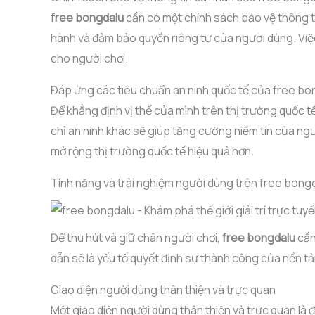
free bongdalu
cần có một chính sách bảo vệ thông ti
hành và đảm bảo quyền riêng tư của người dùng. Việc
cho người chơi.
Đáp ứng các tiêu chuẩn an ninh quốc tế của free bo
Để khẳng định vị thế của mình trên thị trường quốc t
chỉ an ninh khác sẽ giúp tăng cường niềm tin của ngư
mở rộng thị trường quốc tế hiệu quả hơn.
Tính năng và trải nghiệm người dùng trên free bong
Để thu hút và giữ chân người chơi,
free bongdalu
cần
dẫn sẽ là yếu tố quyết định sự thành công của nền t
Giao diện người dùng thân thiện và trực quan
Một giao diện người dùng thân thiện và trực quan là đ