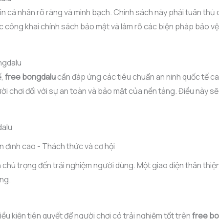
n cá nhân rõ ràng và minh bạch. Chính sách này phải tuân thủ 
 công khai chính sách bảo mật và làm rõ các biện pháp bảo vệ t
ngdalu
ế,
free bongdalu
cần đáp ứng các tiêu chuẩn an ninh quốc tế c
ời chơi đối với sự an toàn và bảo mật của nền tảng. Điều này sẽ
dalu
 chú trọng đến trải nghiệm người dùng. Một giao diện thân thiệ
ảng.
iều kiện tiên quyết để người chơi có trải nghiệm tốt trên
free b