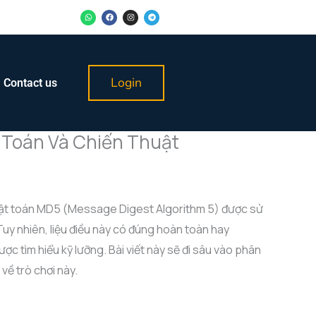
W
F
I
T
h
a
n
e
a
c
s
l
t
e
t
e
s
b
a
g
a
o
g
r
p
o
r
a
p
k
a
m
m
Login
Contact us
 Toán Và Chiến Thuật
uật toán MD5 (Message Digest Algorithm 5) được sử
Tuy nhiên, liệu điều này có đúng hoàn toàn hay
c tìm hiểu kỹ lưỡng. Bài viết này sẽ đi sâu vào phân
về trò chơi này.