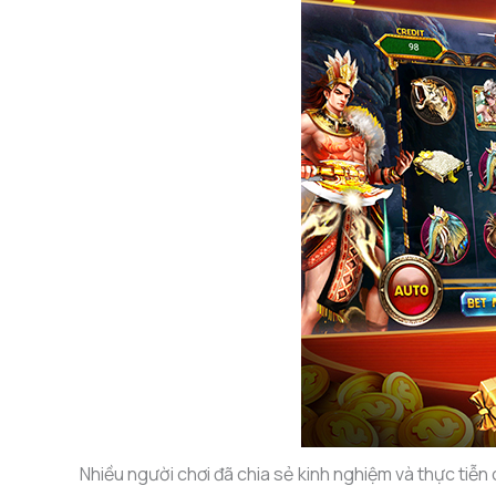
Nhiều người chơi đã chia sẻ kinh nghiệm và thực tiễn