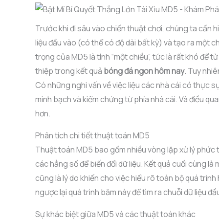
Trước khi đi sâu vào chiến thuật chơi, chúng ta cần
liệu đầu vào (có thể có độ dài bất kỳ) và tạo ra một 
trọng của MD5 là tính “một chiều”, tức là rất khó để 
thiệp trong kết quả
bóng đá ngon hôm nay
. Tuy nhiê
Có những nghi vấn về việc liệu các nhà cái có thực 
minh bạch và kiểm chứng từ phía nhà cái. Và điều qu
hơn.
Phân tích chi tiết thuật toán MD5
Thuật toán MD5 bao gồm nhiều vòng lặp xử lý phức tạ
các hằng số để biến đổi dữ liệu. Kết quả cuối cùng l
cũng là lý do khiến cho việc hiểu rõ toàn bộ quá tr
ngược lại quá trình băm này để tìm ra chuỗi dữ liệu đ
Sự khác biệt giữa MD5 và các thuật toán khác