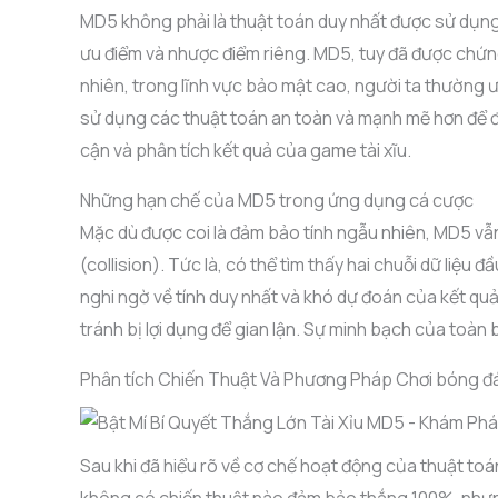
MD5 không phải là thuật toán duy nhất được sử dụng 
ưu điểm và nhược điểm riêng. MD5, tuy đã được chứng 
nhiên, trong lĩnh vực bảo mật cao, người ta thường 
sử dụng các thuật toán an toàn và mạnh mẽ hơn để đ
cận và phân tích kết quả của game tài xĩu.
Những hạn chế của MD5 trong ứng dụng cá cược
Mặc dù được coi là đảm bảo tính ngẫu nhiên, MD5 vẫn
(collision). Tức là, có thể tìm thấy hai chuỗi dữ liệ
nghi ngờ về tính duy nhất và khó dự đoán của kết qu
tránh bị lợi dụng để gian lận. Sự minh bạch của toàn 
Phân tích Chiến Thuật Và Phương Pháp Chơi bóng đ
Sau khi đã hiểu rõ về cơ chế hoạt động của thuật t