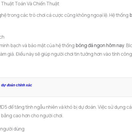
ghệ trong các trò chơi cá cược cũng không ngoại lệ. Hệ thống
b
ch
h minh bạch và bảo mật của hệ thống
bóng đá ngon hôm nay
. B
làm giả. Điều này sẽ giúp người chơi tin tưởng hơn vào tính côn
c dự đoán chính xác
 MD5 để tăng tính ngẫu nhiên và khó bị dự đoán. Việc sử dụng cá
 bằng cao hơn cho người chơi.
m người dùng