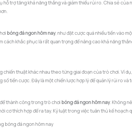
 hỗ trợ tăng khả năng thắng và giảm thiểu rủi ro. Chia sẻ của n
hơn.
chơi
bóng đá ngon hôm nay
, như đặt cược quá nhiều tiền vào mộ
ìm cách khắc phục là rất quan trọng để nâng cao khả năng thắn
 chiến thuật khác nhau theo từng giai đoạn của trò chơi. Ví dụ,
số tiền cược. Đây là một chiến lược hợp lý để quản lý rủi ro và t
 để thành công trong trò chơi
bóng đá ngon hôm nay
. Không nê
ời cơ thích hợp để ra tay. Kỷ luật trong việc tuân thủ kế hoạch q
ống bóng đá ngon hôm nay