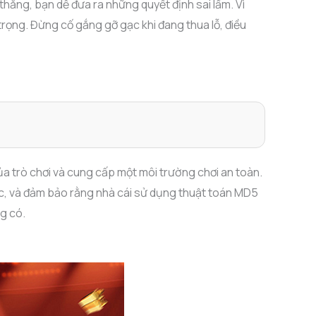
thẳng, bạn dễ đưa ra những quyết định sai lầm. Vì
 trọng. Đừng cố gắng gỡ gạc khi đang thua lỗ, điều
của trò chơi và cung cấp một môi trường chơi an toàn.
khác, và đảm bảo rằng nhà cái sử dụng thuật toán MD5
g có.