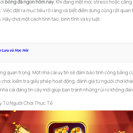
hơi
bóng đá ngon hôm nay
. Khi đang mệt mỏi, stress hoặc căng 
tốt. Việc đặt ra mục tiêu rõ ràng và biết điểm dừng cũng rất quan
Hãy chơi một cách tỉnh táo, bình tĩnh và kỷ luật.
o Lưu và Học Hỏi
 cùng quan trọng. Một nhà cái uy tín sẽ đảm bảo tính công bằng 
gia chơi, kiểm tra giấy phép hoạt động, đánh giá từ người chơi 
hà cái đáng tin cậy mới giúp bạn tránh những rủi ro không đán
ay Từ Người Chơi Thực Tế