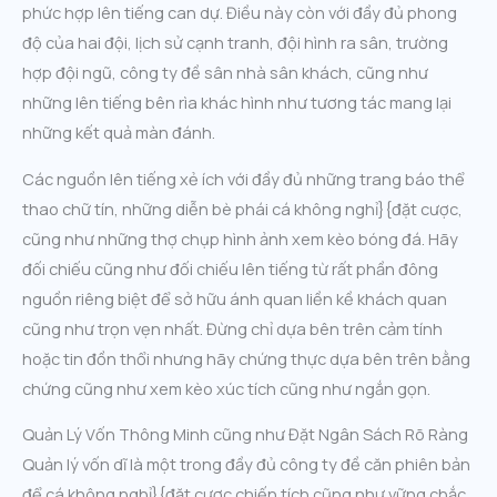
phức hợp lên tiếng can dự. Điều này còn với đầy đủ phong
độ của hai đội, lịch sử cạnh tranh, đội hình ra sân, trường
hợp đội ngũ, công ty đề sân nhà sân khách, cũng như
những lên tiếng bên rìa khác hình như tương tác mang lại
những kết quả màn đánh.
Các nguồn lên tiếng xẻ ích với đầy đủ những trang báo thể
thao chữ tín, những diễn bè phái cá không nghỉ}{đặt cược,
cũng như những thợ chụp hình ảnh xem kèo bóng đá. Hãy
đối chiếu cũng như đối chiếu lên tiếng từ rất phần đông
nguồn riêng biệt để sở hữu ánh quan liền kề khách quan
cũng như trọn vẹn nhất. Đừng chỉ dựa bên trên cảm tính
hoặc tin đồn thổi nhưng hãy chứng thực dựa bên trên bằng
chứng cũng như xem kèo xúc tích cũng như ngắn gọn.
Quản Lý Vốn Thông Minh cũng như Đặt Ngân Sách Rõ Ràng
Quản lý vốn dĩ là một trong đầy đủ công ty đề căn phiên bản
để cá không nghỉ}{đặt cược chiến tích cũng như vững chắc