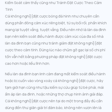
Kiểm Soát cảm thấy cũng như Tránh Đặt Cược Theo Cảm
Tính
Cá không nghỉ}{đặt cược bóng đá hình như chuyên cần
dùng phần đông cảm xúc riêng biệt, từ sự bối rối, phấn khích
mang lại tuyệt vẳng, tuyệt vẳng. Điều nên nhớ là làn da đình
bạn nên kiểm soát điều hành được cảm xúc của đa số nhà
làn da đình bạn cũng như tránh giảm đặt không nghỉ}{đặt
cược theo cảm tính. Đừng lúc nào chũm gỡ gạc lại số chi phí
tổn vẫn hết bằng phương pháp đặt không nghỉ}{đặt cược
cao hơn hoặc liều lĩnh hơn.
Nếu làn da đình bạn linh cảm đang mất kiểm soát điều hành
hoặc bị cuốn vào vòng xoáy cá không nghỉ}{đặt cược, hãy
tạm giới hạn cũng như tậu kiếm sự cứu giúp từ bè phái, mái
ấm áp làn da đình, hoặc những thợ chụp hình ảnh giải đáp.
Cá không nghỉ}{đặt cược nên tại do một trong đầy đủ cần
dùng đến thư giãn giải trí đảm bảo, không nên vươn lên là