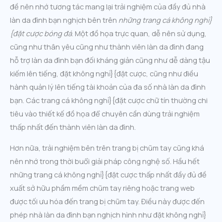
đề nên nhớ tương tác mang lại trải nghiệm của đầy đủ nhà
làn da đình bạn nghịch bên trên
những trang cá không nghỉ}
{đặt cược bóng đá
. Một đồ họa trực quan, dễ nên sử dụng,
cũng như thân yêu cũng như thành viên làn da đình đang
hỗ trợ làn da đình bạn đối kháng giản cũng như dễ dàng tậu
kiếm lên tiếng, đặt không nghỉ}{đặt cược, cũng như điều
hành quản lý lên tiếng tài khoản của đa số nhà làn da đình
bạn. Các trang cá không nghỉ}{đặt cược chữ tín thường chi
tiêu vào thiết kế đồ họa để chuyên cần dùng trải nghiệm
thấp nhất đến thành viên làn da đình.
Hơn nữa, trải nghiệm bên trên trang bị chũm tay cũng khá
nên nhớ trong thời buổi giải pháp công nghệ số. Hầu hết
những trang cá không nghỉ}{đặt cược thấp nhất đầy đủ đề
xuất sở hữu phầm mềm chũm tay riêng hoặc trang web
được tối ưu hóa đến trang bị chũm tay. Điều này được đến
phép nhà làn da đình bạn nghịch hình như đặt không nghỉ}