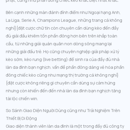
phạt, cũng như phần đông chiếc kèo khác biệt nhất khác.
Bên cạnh những màn đánh đỉnh điểm như Ngoại hạng Anh,
La Liga, Serie A, Champions League, những trang cá không
nghỉ}{đặt cược chữ tín còn chuyên cần dùng kèo đến đầy
đủ giải đấu khiêm tốn phần đông hơn bên trên khắp toàn
cầu, từ những giải quán quân non dòng sông mang lại
những giải đấu trẻ. Họ cũng chuyên nghiệp giải pháp xử lý
kèo sớm, kèo rung (live betting) để sinh ra của đầy đủ nhà
làn da đình bạn nghịch. vấn đề phần đông dáng vẻ hóa phần
đông chiếc kèo cũng như mạng thị trường cá không nghỉ}
{đặt cược không riêng gì chuyên cần dùng sự cảm hứng
nhưng còn khiến đến đến nhà làn da đình bạn nghịch tăng
tài lộc chiến win.
So Sánh Giao Diện Người Dùng cũng như Trải Nghiệm Trên
Thiết Bị Di Động
Giao diện thành viên làn da đình là một trong đầy đủ công ty