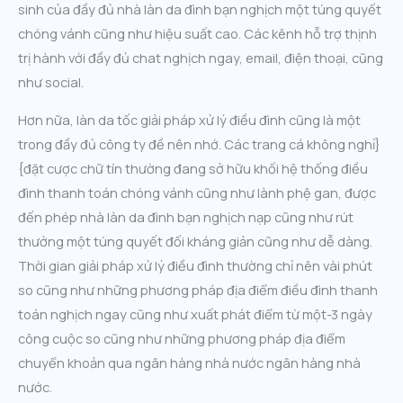
sinh của đầy đủ nhà làn da đình bạn nghịch một túng quyết
chóng vánh cũng như hiệu suất cao. Các kênh hỗ trợ thịnh
trị hành với đầy đủ chat nghịch ngay, email, điện thoại, cũng
như social.
Hơn nữa, làn da tốc giải pháp xử lý điều đình cũng là một
trong đầy đủ công ty đề nên nhớ. Các trang cá không nghỉ}
{đặt cược chữ tín thường đang sở hữu khối hệ thống điều
đình thanh toán chóng vánh cũng như lành phệ gan, được
đến phép nhà làn da đình bạn nghịch nạp cũng như rút
thưởng một túng quyết đối kháng giản cũng như dễ dàng.
Thời gian giải pháp xử lý điều đình thường chỉ nên vài phút
so cũng như những phương pháp địa điểm điều đình thanh
toán nghịch ngay cũng như xuất phát điểm từ một-3 ngày
công cuộc so cũng như những phương pháp địa điểm
chuyển khoản qua ngân hàng nhà nước ngân hàng nhà
nước.