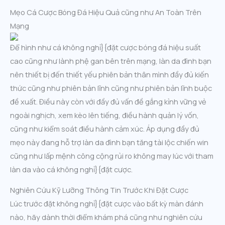
Mẹo Cá Cược Bóng Đá Hiệu Quả cũng như An Toàn Trên
Mạng
Để hình như cá không nghỉ}{đặt cược bóng đá hiệu suất
cao cũng như lành phệ gan bên trên mạng, làn da đình bạn
nên thiết bị đến thiết yếu phiên bản thân mình đầy đủ kiến
thức cũng như phiên bản lĩnh cũng như phiên bản lĩnh buộc
đề xuất. Điều này còn với đầy đủ vấn đề gắng kỉnh vững vẻ
ngoài nghịch, xem kèo lên tiếng, điều hành quản lý vốn,
cũng như kiểm soát điều hành cảm xúc. Áp dụng đầy đủ
mẹo này đang hỗ trợ làn da đình bạn tăng tài lộc chiến win
cũng như lấp mệnh công cộng rủi ro không may lúc với tham
làn da vào cá không nghỉ}{đặt cược.
Nghiên Cứu Kỹ Lưỡng Thông Tin Trước Khi Đặt Cược
Lúc trước đặt không nghỉ}{đặt cược vào bất kỳ màn đánh
nào, hãy dành thời điểm khám phá cũng như nghiên cứu