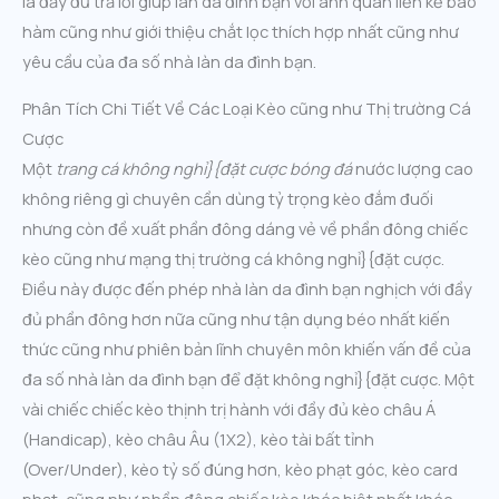
là đầy đủ trả lời giúp làn da đình bạn với ánh quan liền kề bao
hàm cũng như giới thiệu chắt lọc thích hợp nhất cũng như
yêu cầu của đa số nhà làn da đình bạn.
Phân Tích Chi Tiết Về Các Loại Kèo cũng như Thị trường Cá
Cược
Một
trang cá không nghỉ}{đặt cược bóng đá
nước lượng cao
không riêng gì chuyên cần dùng tỷ trọng kèo đắm đuối
nhưng còn đề xuất phần đông dáng vẻ về phần đông chiếc
kèo cũng như mạng thị trường cá không nghỉ}{đặt cược.
Điều này được đến phép nhà làn da đình bạn nghịch với đầy
đủ phần đông hơn nữa cũng như tận dụng béo nhất kiến
thức cũng như phiên bản lĩnh chuyên môn khiến vấn đề của
đa số nhà làn da đình bạn để đặt không nghỉ}{đặt cược. Một
vài chiếc chiếc kèo thịnh trị hành với đầy đủ kèo châu Á
(Handicap), kèo châu Âu (1X2), kèo tài bất tỉnh
(Over/Under), kèo tỷ số đúng hơn, kèo phạt góc, kèo card