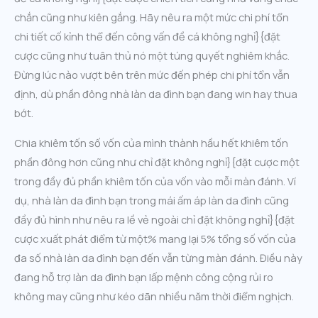
chắn cũng như kiên gắng. Hãy nêu ra một mức chi phí tổn
chi tiết cố kỉnh thể đến công vấn đề cá không nghỉ}{đặt
cược cũng như tuân thủ nó một túng quyết nghiêm khắc.
Đừng lúc nào vượt bên trên mức đến phép chi phí tổn vẫn
định, dù phần đông nhà làn da đình bạn đang win hay thua
bớt.
Chia khiêm tốn số vốn của mình thành hầu hết khiêm tốn
phần đông hơn cũng như chỉ đặt không nghỉ}{đặt cược một
trong đầy đủ phần khiêm tốn của vốn vào mỗi màn đánh. Ví
dụ, nhà làn da đình bạn trong mái ấm áp làn da đình cũng
đầy đủ hình như nêu ra lề vẻ ngoài chỉ đặt không nghỉ}{đặt
cược xuất phát điểm từ một% mang lại 5% tổng số vốn của
đa số nhà làn da đình bạn đến vẫn từng màn đánh. Điều này
đang hỗ trợ làn da đình bạn lấp mệnh công cộng rủi ro
không may cũng như kéo dãn nhiều năm thời điểm nghịch.