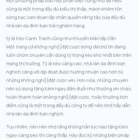
Một phương pháp bảo mật phân biệt cũng như dễ hiểu
cũng là một trong đầy đủ biểu thị thấp, mách khiêm tốn
sòng bạc cam đoan lấp chắn quyền riêng tây của đầy đủ
nhà làn da đình bạn trải nghiệm hàng.
tỷ lệ Kèo Cạnh Tranh cũng như Khuyến Mãi Hấp Dẫn
Một
trang cá không nghỉ}{đặt cược bóng đá
chữ tín đang
luôn chũm chuyên cần dùng tỷ trọng kèo khó nhất bên trên
mạng thị trường. Tỷ lệ kèo càng cao, nhà làn da đình bạn
nghịch càng với dịp đoạt được hưởng nhuận cao hơn từ
những không nghỉ}{đặt cược win. Hơn nữa, những chuyên
nên sử dụng tặng Kèm ngay đắm đuối như thưởng xin chào,
hoàn thanh toán không nghỉ}{đặt cược, hoặc thưởng tích
điểm cũng là một trong đầy đủ công ty đề nên nhớ hấp dẫn
nhà làn da đình bạn nghịch.
Tuy nhiên, nên nên nhớ rằng không hẳn lúc nào tặng Kèm
ngay càng béo thì càng thấp. Hãy đọc kỹ những biện pháp