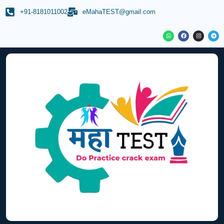
Skip
+91-8181011002
eMahaTEST@gmail.com
to
W
F
I
T
content
h
a
n
e
a
c
s
l
t
e
t
e
s
b
a
g
a
o
g
r
p
o
r
a
p
k
a
m
m