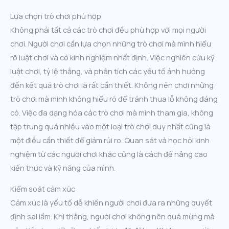
Lựa chọn trò chơi phù hợp
Không phải tất cả các trò chơi đều phù hợp với mọi người
chơi. Người chơi cần lựa chọn những trò chơi mà mình hiểu
rõ luật chơi và có kinh nghiệm nhất định. Việc nghiên cứu kỹ
luật chơi, tỷ lệ thắng, và phân tích các yếu tố ảnh hưởng
đến kết quả trò chơi là rất cần thiết. Không nên chơi những
trò chơi mà mình không hiểu rõ để tránh thua lỗ không đáng
có. Việc đa dạng hóa các trò chơi mà mình tham gia, không
tập trung quá nhiều vào một loại trò chơi duy nhất cũng là
một điều cần thiết để giảm rủi ro. Quan sát và học hỏi kinh
nghiệm từ các người chơi khác cũng là cách để nâng cao
kiến thức và kỹ năng của mình.
Kiểm soát cảm xúc
Cảm xúc là yếu tố dễ khiến người chơi đưa ra những quyết
định sai lầm. Khi thắng, người chơi không nên quá mừng mà