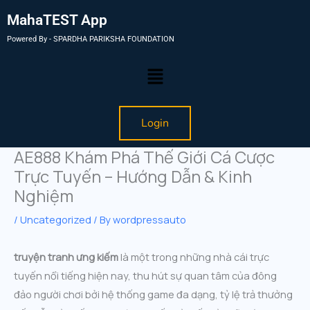
MahaTEST App
Powered By - SPARDHA PARIKSHA FOUNDATION
Menu
Login
AE888 Khám Phá Thế Giới Cá Cược
Trực Tuyến – Hướng Dẫn & Kinh
Nghiệm
/
Uncategorized
/ By
wordpressauto
truyện tranh ưng kiếm
là một trong những nhà cái trực
tuyến nổi tiếng hiện nay, thu hút sự quan tâm của đông
đảo người chơi bởi hệ thống game đa dạng, tỷ lệ trả thưởng