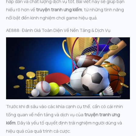
hấp dẫn và chất lượng dịch vụ tốt. Bài viết này sẽ giúp bạn
hiểu rõ hơn về
truyện tranh ưng kiếm
, từ những tính năng
nổi bật đến kinh nghiệm chơi game hiệu quả.
AE888: Đánh Giá Toàn Diện Về Nền Tảng & Dịch Vụ
Trước khi đi sâu vào các khía cạnh cụ thể, cần có cái nhìn
tổng quan về nền tảng và dịch vụ của
truyện tranh ưng
kiếm
. Đây là yếu tố quyết định trải nghiệm người dùng và
hiệu quả của quá trình cá cược.