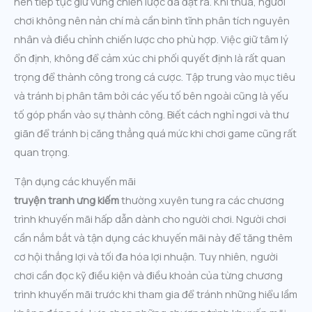
nên tiếp tục giữ vững chiến lược đã đặt ra. Khi thua, người
chơi không nên nản chí mà cần bình tĩnh phân tích nguyên
nhân và điều chỉnh chiến lược cho phù hợp. Việc giữ tâm lý
ổn định, không để cảm xúc chi phối quyết định là rất quan
trọng để thành công trong cá cược. Tập trung vào mục tiêu
và tránh bị phân tâm bởi các yếu tố bên ngoài cũng là yếu
tố góp phần vào sự thành công. Biết cách nghỉ ngơi và thư
giãn để tránh bị căng thẳng quá mức khi chơi game cũng rất
quan trọng.
Tận dụng các khuyến mãi
truyện tranh ưng kiếm
thường xuyên tung ra các chương
trình khuyến mãi hấp dẫn dành cho người chơi. Người chơi
cần nắm bắt và tận dụng các khuyến mãi này để tăng thêm
cơ hội thắng lợi và tối đa hóa lợi nhuận. Tuy nhiên, người
chơi cần đọc kỹ điều kiện và điều khoản của từng chương
trình khuyến mãi trước khi tham gia để tránh những hiểu lầm