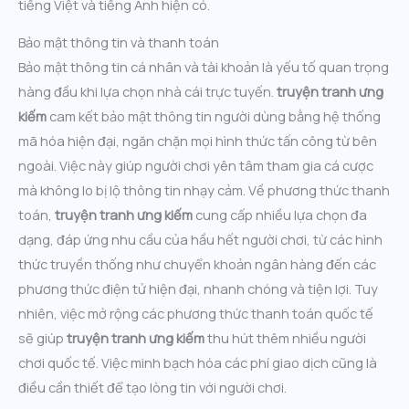
tiếng Việt và tiếng Anh hiện có.
Bảo mật thông tin và thanh toán
Bảo mật thông tin cá nhân và tài khoản là yếu tố quan trọng
hàng đầu khi lựa chọn nhà cái trực tuyến.
truyện tranh ưng
kiếm
cam kết bảo mật thông tin người dùng bằng hệ thống
mã hóa hiện đại, ngăn chặn mọi hình thức tấn công từ bên
ngoài. Việc này giúp người chơi yên tâm tham gia cá cược
mà không lo bị lộ thông tin nhạy cảm. Về phương thức thanh
toán,
truyện tranh ưng kiếm
cung cấp nhiều lựa chọn đa
dạng, đáp ứng nhu cầu của hầu hết người chơi, từ các hình
thức truyền thống như chuyển khoản ngân hàng đến các
phương thức điện tử hiện đại, nhanh chóng và tiện lợi. Tuy
nhiên, việc mở rộng các phương thức thanh toán quốc tế
sẽ giúp
truyện tranh ưng kiếm
thu hút thêm nhiều người
chơi quốc tế. Việc minh bạch hóa các phí giao dịch cũng là
điều cần thiết để tạo lòng tin với người chơi.