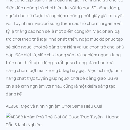
điển đến những trò chơi hiện đại với đồ họa 3D sống động,
người chơi sẽ được trải nghiệm những phút giây giải trí tuyệt
vời. Tuy nhiên, việc bổ sung thêm các trò chơi mini game với
tỷ lệ thắng cao hơn sẽ là một điểm cộng lớn. Việc phân loại
trò chơi theo thể loại, nhà phát triển, hoặc mức độ phức tạp
sẽ giúp người chơi dễ dàng tìm kiếm và lựa chọn trò chơi phù
hợp. Đặc biệt là, việc chú trọng vào trải nghiệm người dùng
trên các thiết bị di động là rất quan trọng, đảm bảo khả
năng chơi mượt mà, không bị lag hay giật. Việc tích hợp tính
năng chat trực tuyến giúp người chơi dễ dàng giao lưu và
chia sẻ kinh nghiệm với nhau cũng là một điểm sáng tạo
đáng kể.
AE888: Mẹo và Kinh Nghiệm Chơi Game Hiệu Quả