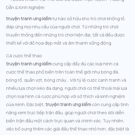
truyện tranh ưng kiếm
tự hào sở hữu kho trò chơi khổng lồ,
đáp ứng mọi nhu cầu của người chơi. Từ những trò chơi
truyền thống đến những trò chơi hiện đại, tất cả đều được
thiết kế với đồ họa đẹp mắt và âm thanh sống động.
Cá cược thể thao
truyện tranh ưng kiếm
cung cấp đầy đủ các loại hình cá
cược thể thao phổ biến trên toàn thế giới như bóng đá,
bóng rổ, quần vợt, bóng chày… Với tỷ lệ cược cạnh tranh và
nhiều lựa chọn kèo đa dạng, người chơi có thể thoải mái lựa
chọn loại hình cá cược phù hợp với sở thích và kinh nghiệm
của mình. Đặc biệt,
truyện tranh ưng kiếm
còn cung cấp tính
năng xem trực tiếp trận đấu, giúp người chơi theo dõi diễn
biến trận đấu một cách trực quan và chính xác. Tuy nhiên,
việc bổ sung thêm các giải đấu thể thao nhỏ hơn, đặc biệt là